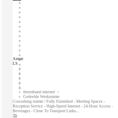
Amsterdam - Hoofddorp - Taurusavenue 3, Hoofddorp, 2132
LS
Direct betrekken
Vaste kosten
Flexibele looptijd
Gemeubileerd
Open werkruimte
Breedband internet
Gedeelde Werkruimte
Coworking ruimte / Fully Furnished - Meeting Spaces -
Reception Service - High-Speed Internet - 24-Hour Access -
Beverages - Close To Transport Links...