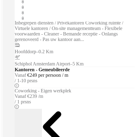
Open werkruimte
Breedband internet
Gedeelde Werkruimte
Prive Werkruimte
Inbegrepen diensten / Privékantoren Coworking ruimte /
Virtuele kantoren / On-site managementteam - Flexibele
voorwaarden - Cleaner - Bemande receptie - Onlangs
gerenoveerd - Pas uw kantoor aan...
Hoofddorp
–
0.2 Km
Schiphol Amsterdam Airport
–
5 Km
Kantoren - Gemeubileerde
Vanaf
€249 per persoon / m
1-10 prsns
Coworking - Eigen werkplek
Vanaf
€239 /m
1 prsns