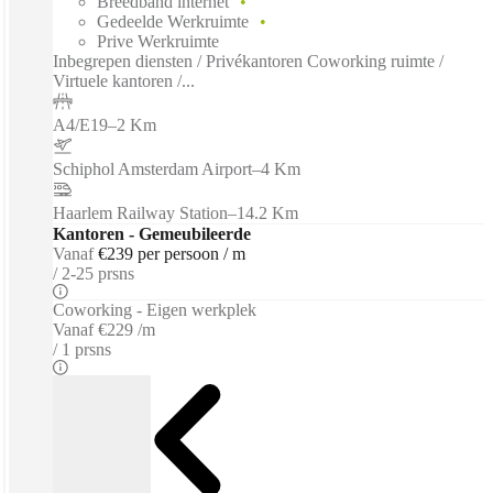
Breedband internet
Gedeelde Werkruimte
Prive Werkruimte
Inbegrepen diensten / Privékantoren Coworking ruimte /
Virtuele kantoren /...
A4/E19
–
2 Km
Schiphol Amsterdam Airport
–
4 Km
Haarlem Railway Station
–
14.2 Km
Kantoren - Gemeubileerde
Vanaf
€239 per persoon / m
2-25 prsns
Coworking - Eigen werkplek
Vanaf
€229 /m
1 prsns