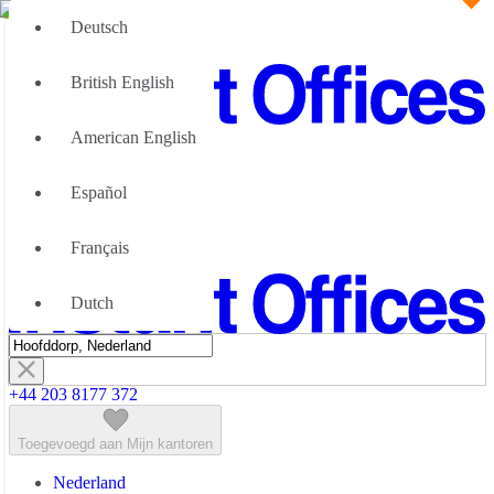
Deutsch
British English
American English
Groot Team
Wij kunnen u helpen
Español
Flexibele werkruimte; Waarom
Over Ons
Français
Neem contact met ons op
Dutch
+44 203 8177 372
Toegevoegd aan Mijn kantoren
Nederland