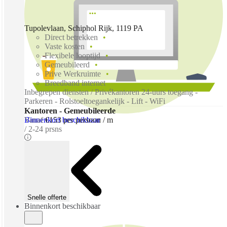
Tupolevlaan, Schiphol Rijk, 1119 PA
Direct betrekken
Vaste kosten
Flexibele looptijd
Gemeubileerd
Prive Werkruimte
Breedband internet
Inbegrepen diensten / Privékantoren 24-uurs toegang -
Parkeren - Rolstoeltoegankelijk - Lift - WiFi
Kantoren - Gemeubileerde
Binnenkort beschikbaar
Vanaf
€153 per persoon / m
2-24 prsns
Snelle offerte
Binnenkort beschikbaar