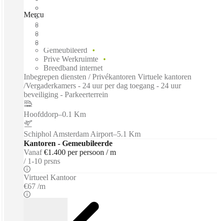
Mercuriusplein, Hoofddorp, 2132HA
Direct betrekken
Vaste kosten
Flexibele looptijd
Gemeubileerd
Prive Werkruimte
Breedband internet
Inbegrepen diensten / Privékantoren Virtuele kantoren
/Vergaderkamers - 24 uur per dag toegang - 24 uur
beveiliging - Parkeerterrein
Hoofddorp
–
0.1 Km
Schiphol Amsterdam Airport
–
5.1 Km
Kantoren - Gemeubileerde
Vanaf
€1.400 per persoon / m
1-10 prsns
Virtueel Kantoor
€67 /m