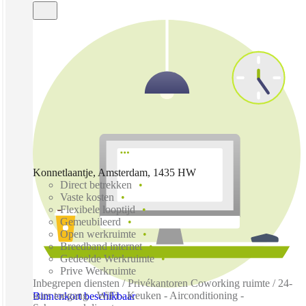
Konnetlaantje, Amsterdam, 1435 HW
Direct betrekken
Vaste kosten
Flexibele looptijd
Gemeubileerd
Open werkruimte
Breedband internet
Gedeelde Werkruimte
Prive Werkruimte
Inbegrepen diensten / Privékantoren Coworking ruimte / 24-
uurs toegang - WiFi - Keuken - Airconditioning -
Binnenkort beschikbaar