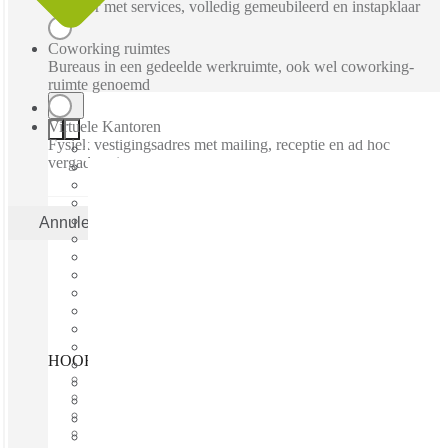
Kantoor met services, volledig gemeubileerd en instapklaar
Coworking ruimtes
Bureaus in een gedeelde werkruimte, ook wel coworking-
ruimte genoemd
Virtuele Kantoren
Fysiek vestigingsadres met mailing, receptie en ad hoc
vergaderruimtes
Annuleren
Toepas
HOOFDDORP, Azura, Hoofddorp, 2132 GZ
Direct betrekken
Vaste kosten
Flexibele looptijd
Gemeubileerd