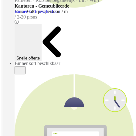
Parkeren - Rolstoeltoegankelijk - Lift - WiFi
Kantoren - Gemeubileerde
Binnenkort beschikbaar
Vanaf
€685 per persoon / m
2-20 prsns
Snelle offerte
Binnenkort beschikbaar