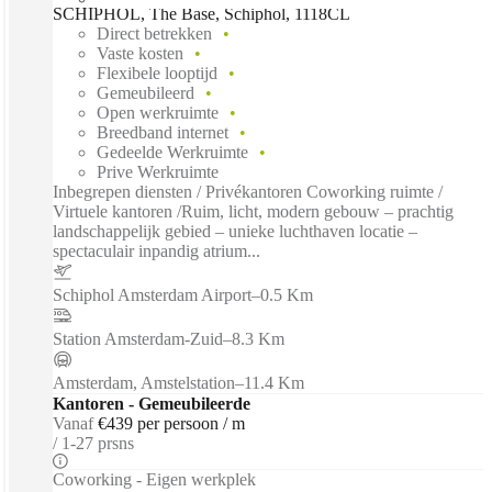
SCHIPHOL, The Base, Schiphol, 1118CL
Direct betrekken
Vaste kosten
Flexibele looptijd
Gemeubileerd
Open werkruimte
Breedband internet
Gedeelde Werkruimte
Prive Werkruimte
Inbegrepen diensten / Privékantoren Coworking ruimte /
Virtuele kantoren /Ruim, licht, modern gebouw – prachtig
landschappelijk gebied – unieke luchthaven locatie –
spectaculair inpandig atrium...
Schiphol Amsterdam Airport
–
0.5 Km
Station Amsterdam-Zuid
–
8.3 Km
Amsterdam, Amstelstation
–
11.4 Km
Kantoren - Gemeubileerde
Vanaf
€439 per persoon / m
1-27 prsns
Coworking - Eigen werkplek