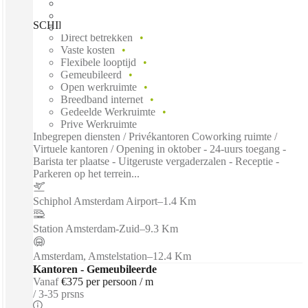
SCHIPHOL AIRPORT, Spaces Schiphol, Schiphol, 1118 CZ
Direct betrekken
Vaste kosten
Flexibele looptijd
Gemeubileerd
Open werkruimte
Breedband internet
Gedeelde Werkruimte
Prive Werkruimte
Inbegrepen diensten / Privékantoren Coworking ruimte /
Virtuele kantoren / Opening in oktober - 24-uurs toegang -
Barista ter plaatse - Uitgeruste vergaderzalen - Receptie -
Parkeren op het terrein...
Schiphol Amsterdam Airport
–
1.4 Km
Station Amsterdam-Zuid
–
9.3 Km
Amsterdam, Amstelstation
–
12.4 Km
Kantoren - Gemeubileerde
Vanaf
€375 per persoon / m
3-35 prsns