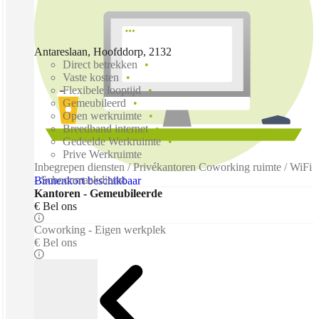
Antareslaan, Hoofddorp, 2132
Direct betrekken
Vaste kosten
Flexibele looptijd
Gemeubileerd
Open werkruimte
Breedband internet
Gedeelde Werkruimte
Prive Werkruimte
Inbegrepen diensten / Privékantoren Coworking ruimte / WiFi
- Schoonmaakdienst
Binnenkort beschikbaar
Kantoren - Gemeubileerde
€ Bel ons
Coworking - Eigen werkplek
€ Bel ons