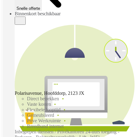
Snelle offerte
Binnenkort beschikbaar
Polarisavenue, Hoofddorp, 2123 JX
Direct betrekken
Vaste kosten
Flexibele looptijd
Gemeubileerd
Prive Werkruimte
Breedband internet
Inbegrepen diensten / Privékantoren 24-uurs toegang -