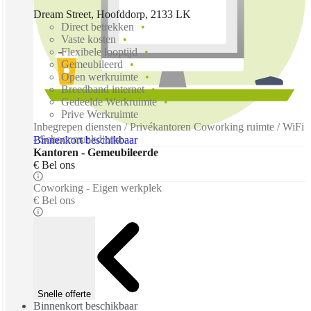
Dream Street, Hoofddorp, 2133 LK
Direct betrekken
Vaste kosten
Flexibele looptijd
Gemeubileerd
Open werkruimte
Breedband internet
Gedeelde Werkruimte
Prive Werkruimte
Inbegrepen diensten / Privékantoren Coworking ruimte / WiFi
- Schoonmaakdienst
Binnenkort beschikbaar
Kantoren - Gemeubileerde
€ Bel ons
Coworking - Eigen werkplek
€ Bel ons
Snelle offerte
Binnenkort beschikbaar