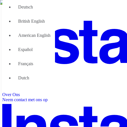
Deutsch
British English
American English
Español
Français
Groot Team
Dutch
Wij kunnen u helpen
Flexibele werkruimte; Waarom
Over Ons
Neem contact met ons op