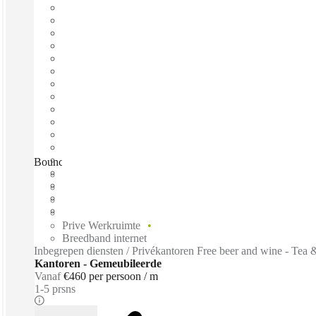
BounceSpace, Amsterdam, 1054 HG
Direct betrekken
Vaste kosten
Flexibele looptijd
Gemeubileerd
Prive Werkruimte
Breedband internet
Inbegrepen diensten / Privékantoren Free beer and wine - Tea &
Kantoren - Gemeubileerde
Vanaf
€460 per persoon / m
1-5 prsns