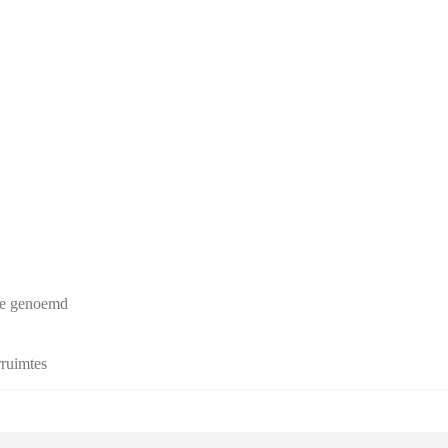
te genoemd
rruimtes