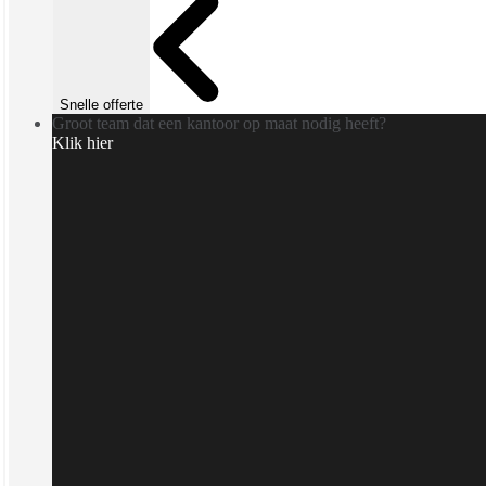
Snelle offerte
Groot team dat een kantoor op maat nodig heeft?
Klik hier