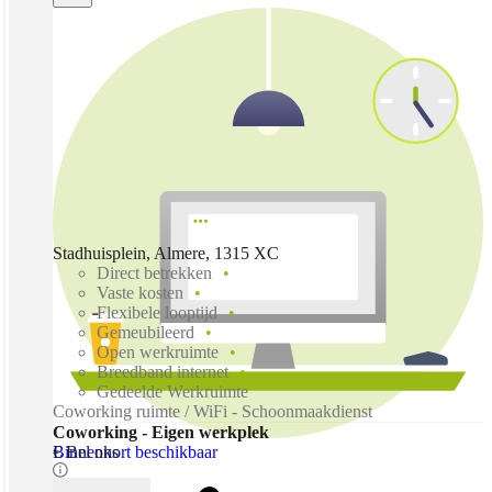
Stadhuisplein, Almere, 1315 XC
Direct betrekken
Vaste kosten
Flexibele looptijd
Gemeubileerd
Open werkruimte
Breedband internet
Gedeelde Werkruimte
Coworking ruimte / WiFi - Schoonmaakdienst
Coworking - Eigen werkplek
Binnenkort beschikbaar
€ Bel ons