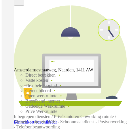
Amsterdamsestraatweg, Naarden, 1411 AW
Direct betrekken
Vaste kosten
Flexibele looptijd
Gemeubileerd
Open werkruimte
Breedband internet
Gedeelde Werkruimte
Prive Werkruimte
Inbegrepen diensten / Privékantoren Coworking ruimte /
Virtuele kantoren /WiFi - Schoonmaakdienst - Postverwerking
Binnenkort beschikbaar
- Telefoonbeantwoording