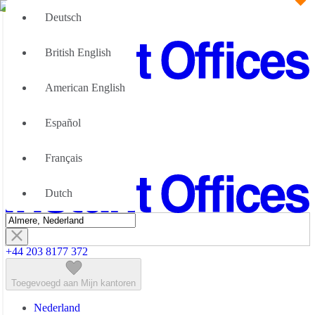
Deutsch
British English
American English
Groot Team
Wij kunnen u helpen
Español
Flexibele werkruimte; Waarom
Over Ons
Français
Neem contact met ons op
Dutch
+44 203 8177 372
Toegevoegd aan Mijn kantoren
Nederland