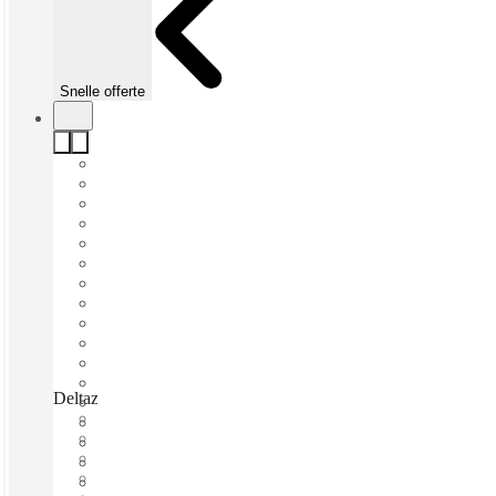
Snelle offerte
Deltazijde, Blaricum, 1261 ZM
Direct betrekken
Vaste kosten
Flexibele looptijd
Gemeubileerd