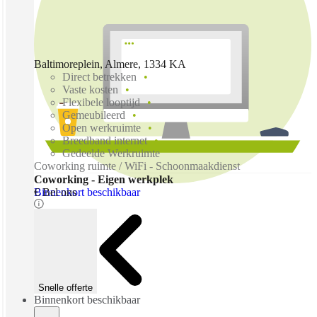
Baltimoreplein, Almere, 1334 KA
Direct betrekken
Vaste kosten
Flexibele looptijd
Gemeubileerd
Open werkruimte
Breedband internet
Gedeelde Werkruimte
Coworking ruimte / WiFi - Schoonmaakdienst
Coworking - Eigen werkplek
Binnenkort beschikbaar
€ Bel ons
Snelle offerte
Binnenkort beschikbaar