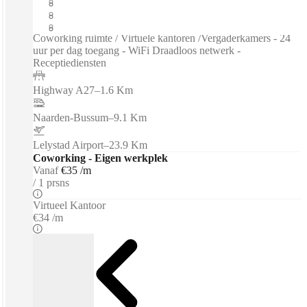
Open werkruimte
Breedband internet
Gedeelde Werkruimte
Coworking ruimte / Virtuele kantoren /Vergaderkamers - 24
uur per dag toegang - WiFi Draadloos netwerk -
Receptiediensten
Highway A27
–
1.6 Km
Naarden-Bussum
–
9.1 Km
Lelystad Airport
–
23.9 Km
Coworking - Eigen werkplek
Vanaf
€35 /m
1 prsns
Virtueel Kantoor
€34 /m