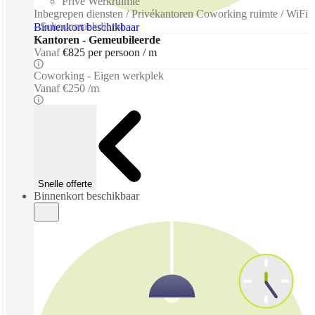
Prive Werkruimte
Inbegrepen diensten / Privékantoren Coworking ruimte / WiFi
- Schoonmaakdienst
Binnenkort beschikbaar
Kantoren - Gemeubileerde
Vanaf
€825 per persoon / m
Coworking - Eigen werkplek
Vanaf
€250 /m
Snelle offerte
Binnenkort beschikbaar