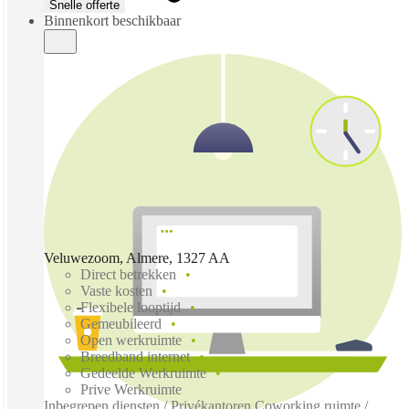
Snelle offerte
Binnenkort beschikbaar
Veluwezoom, Almere, 1327 AA
Direct betrekken
Vaste kosten
Flexibele looptijd
Gemeubileerd
Open werkruimte
Breedband internet
Gedeelde Werkruimte
Prive Werkruimte
Inbegrepen diensten / Privékantoren Coworking ruimte /