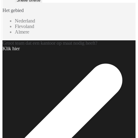
Snelle offerte
Het gebied
Nederland
Flevoland
Almere
Groot team dat een kantoor op maat nodig heeft?
Klik hier