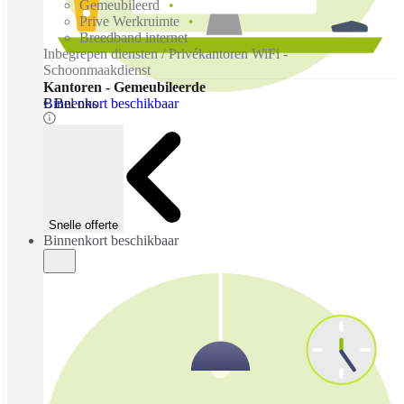
Gemeubileerd
Prive Werkruimte
Breedband internet
Inbegrepen diensten / Privékantoren WiFi -
Schoonmaakdienst
Kantoren - Gemeubileerde
Binnenkort beschikbaar
€ Bel ons
Snelle offerte
Binnenkort beschikbaar