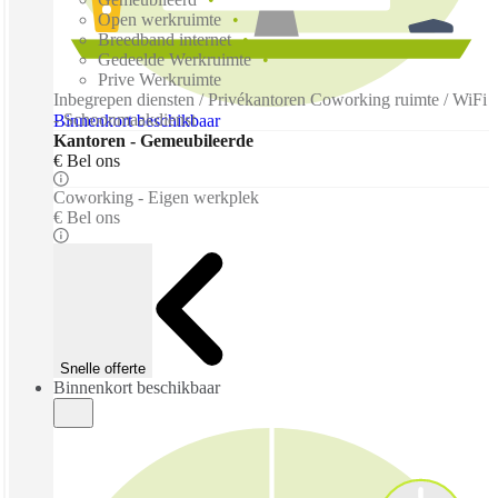
Open werkruimte
Breedband internet
Gedeelde Werkruimte
Prive Werkruimte
Inbegrepen diensten / Privékantoren Coworking ruimte / WiFi
- Schoonmaakdienst
Binnenkort beschikbaar
Kantoren - Gemeubileerde
€ Bel ons
Coworking - Eigen werkplek
€ Bel ons
Snelle offerte
Binnenkort beschikbaar