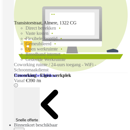
Transistorstraat, Almere, 1322 CG
Direct betrekken
Vaste kosten
Flexibele looptijd
Gemeubileerd
Open werkruimte
Breedband internet
Gedeelde Werkruimte
Coworking ruimte / 24-uurs toegang - WiFi -
Schoonmaakdienst
Binnenkort beschikbaar
Coworking - Eigen werkplek
Vanaf
€390 /m
Snelle offerte
Binnenkort beschikbaar