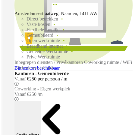
Amsterdamsestraatweg, Naarden, 1411 AW
Direct betrekken
Vaste kosten
Flexibele looptijd
Gemeubileerd
Open werkruimte
Breedband internet
Gedeelde Werkruimte
Prive Werkruimte
Inbegrepen diensten / Privékantoren Coworking ruimte / WiFi
- Schoonmaakdienst
Binnenkort beschikbaar
Kantoren - Gemeubileerde
Vanaf
€250 per persoon / m
Coworking - Eigen werkplek
Vanaf
€250 /m