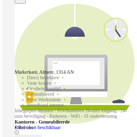
Markerkant, Almere, 1314 AN
Direct betrekken
Vaste kosten
Flexibele looptijd
Gemeubileerd
Prive Werkruimte
Breedband internet
Inbegrepen diensten / Privékantoren 24-uurs toegang - 24-
uurs beveiliging - Parkeren - WiFi - IT-ondersteuning
Kantoren - Gemeubileerde
Binnenkort beschikbaar
€ Bel ons