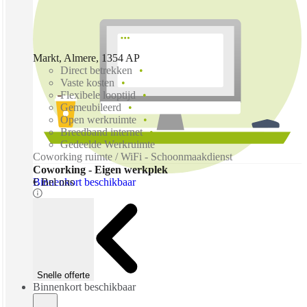
Markt, Almere, 1354 AP
Direct betrekken
Vaste kosten
Flexibele looptijd
Gemeubileerd
Open werkruimte
Breedband internet
Gedeelde Werkruimte
Coworking ruimte / WiFi - Schoonmaakdienst
Coworking - Eigen werkplek
Binnenkort beschikbaar
€ Bel ons
Snelle offerte
Binnenkort beschikbaar