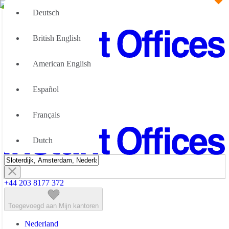
Deutsch
British English
American English
Groot Team
Wij kunnen u helpen
Español
Flexibele werkruimte; Waarom
Over Ons
Français
Neem contact met ons op
Dutch
+44 203 8177 372
Toegevoegd aan Mijn kantoren
Nederland