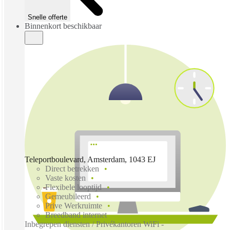
Snelle offerte
Binnenkort beschikbaar
Teleportboulevard, Amsterdam, 1043 EJ
Direct betrekken
Vaste kosten
Flexibele looptijd
Gemeubileerd
Prive Werkruimte
Breedband internet
Inbegrepen diensten / Privékantoren WiFi -