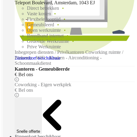
Teleport Boulevard, Amsterdam, 1043 EJ
Direct betrekken
Vaste kosten
Flexibele looptijd
Gemeubileerd
Open werkruimte
Breedband internet
Gedeelde Werkruimte
Prive Werkruimte
Inbegrepen diensten / Privékantoren Coworking ruimte /
Parkeren - WiFi - Keuken - Airconditioning -
Binnenkort beschikbaar
Schoonmaakdienst
Kantoren - Gemeubileerde
€ Bel ons
Coworking - Eigen werkplek
€ Bel ons
Snelle offerte
Binnenkort beschikbaar