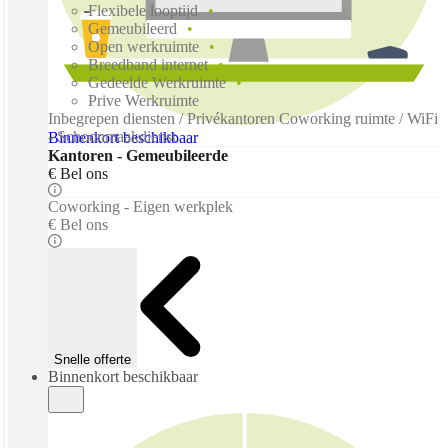
Flexibele looptijd
Gemeubileerd
Open werkruimte
Breedband internet
Gedeelde Werkruimte
Prive Werkruimte
Inbegrepen diensten / Privékantoren Coworking ruimte / WiFi
- Schoonmaakdienst
Binnenkort beschikbaar
Kantoren - Gemeubileerde
€ Bel ons
Coworking - Eigen werkplek
€ Bel ons
Snelle offerte
Binnenkort beschikbaar