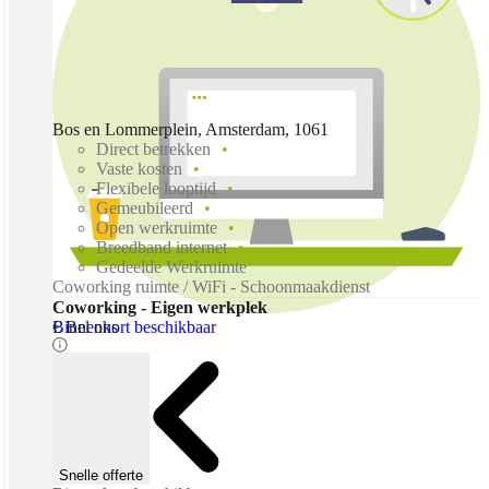
Bos en Lommerplein, Amsterdam, 1061
Direct betrekken
Vaste kosten
Flexibele looptijd
Gemeubileerd
Open werkruimte
Breedband internet
Gedeelde Werkruimte
Coworking ruimte / WiFi - Schoonmaakdienst
Coworking - Eigen werkplek
Binnenkort beschikbaar
€ Bel ons
Snelle offerte