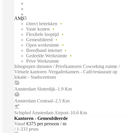
AMSTERDAM, Spaces Westerpark, Amsterdam, 1051LH
Direct betrekken
Vaste kosten
Flexibele looptijd
Gemeubileerd
Open werkruimte
Breedband internet
Gedeelde Werkruimte
Prive Werkruimte
Inbegrepen diensten / Privékantoren Coworking ruimte /
Virtuele kantoren /Vergaderkamers - Café/restaurant op
lokatie - Stadscentrum
Amsterdam Sloterdijk
–
1.9 Km
Amsterdam Centraal
–
2.5 Km
Schiphol Amsterdam Airport
–
10.6 Km
Kantoren - Gemeubileerde
Vanaf
€375 per persoon / m
1-333 prsns