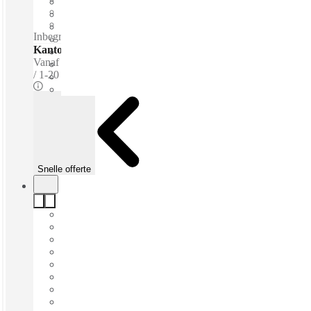
Prive Werkruimte
Breedband internet
Inbegrepen diensten / Privékantoren 24 uur per dag toegang
Kantoren - Gemeubileerde
Vanaf
€175 per persoon / m
1-20 prsns
Snelle offerte