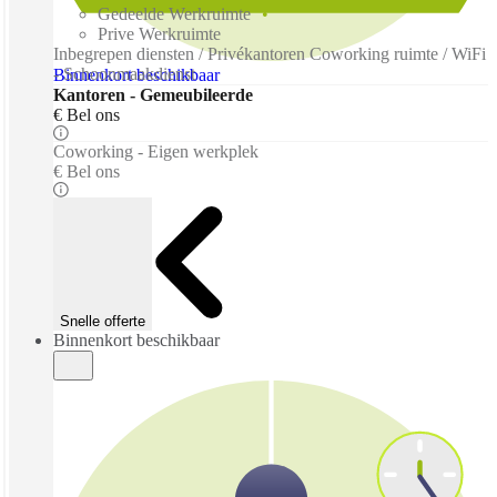
Gedeelde Werkruimte
Prive Werkruimte
Inbegrepen diensten / Privékantoren Coworking ruimte / WiFi
- Schoonmaakdienst
Binnenkort beschikbaar
Kantoren - Gemeubileerde
€ Bel ons
Coworking - Eigen werkplek
€ Bel ons
Snelle offerte
Binnenkort beschikbaar