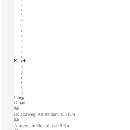
Kabelweg, Amsterdam, 1014 BA
Direct betrekken
Vaste kosten
Flexibele looptijd
Gemeubileerd
Prive Werkruimte
Breedband internet
Inbegrepen diensten / Privékantoren Vergaderkamers - WiFi
Draadloos netwerk
Isolatorweg, Amsterdam
–
0.3 Km
Amsterdam Sloterdijk
–
0.8 Km