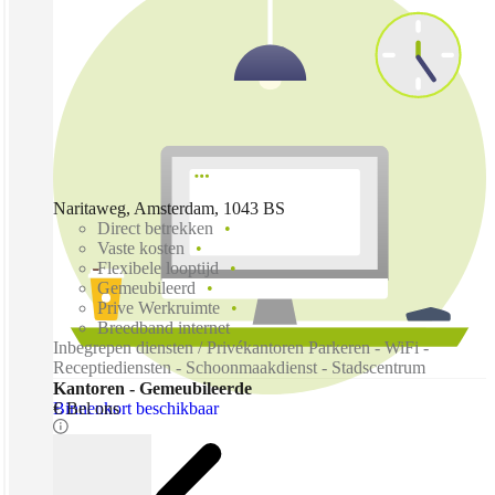
Naritaweg, Amsterdam, 1043 BS
Direct betrekken
Vaste kosten
Flexibele looptijd
Gemeubileerd
Prive Werkruimte
Breedband internet
Inbegrepen diensten / Privékantoren Parkeren - WiFi -
Receptiediensten - Schoonmaakdienst - Stadscentrum
Kantoren - Gemeubileerde
Binnenkort beschikbaar
€ Bel ons