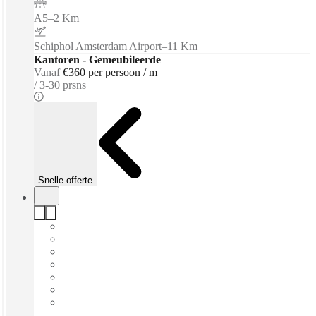
A5
–
2 Km
Schiphol Amsterdam Airport
–
11 Km
Kantoren - Gemeubileerde
Vanaf
€360 per persoon / m
3-30 prsns
Snelle offerte