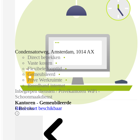
Condensatorweg, Amsterdam, 1014 AX
Direct betrekken
Vaste kosten
Flexibele looptijd
Gemeubileerd
Prive Werkruimte
Breedband internet
Inbegrepen diensten / Privékantoren WiFi -
Schoonmaakdienst
Kantoren - Gemeubileerde
Binnenkort beschikbaar
€ Bel ons