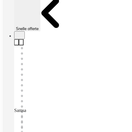
Snelle offerte
Samsam Offices, Amsterdam, 1043 EX
Direct betrekken
Vaste kosten
Flexibele looptijd
Gemeubileerd