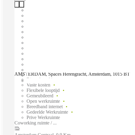
AMSTERDAM, Spaces Herengracht, Amsterdam, 1015 BT
Direct betrekken
Vaste kosten
Flexibele looptijd
Gemeubileerd
Open werkruimte
Breedband internet
Gedeelde Werkruimte
Prive Werkruimte
Coworking ruimte / ...
Amsterdam Centraal
–
0.9 Km