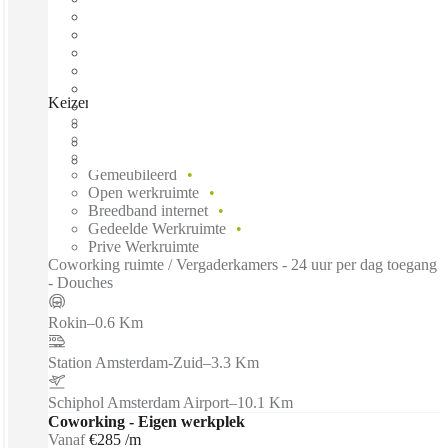
Keizersgracht, Amsterdam, 1016GD
Direct betrekken
Vaste kosten
Flexibele looptijd
Gemeubileerd
Open werkruimte
Breedband internet
Gedeelde Werkruimte
Prive Werkruimte
Coworking ruimte / Vergaderkamers - 24 uur per dag toegang
- Douches
Rokin
–
0.6 Km
Station Amsterdam-Zuid
–
3.3 Km
Schiphol Amsterdam Airport
–
10.1 Km
Coworking - Eigen werkplek
Vanaf
€285 /m