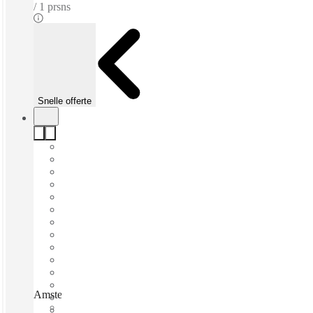
1 prsns
Snelle offerte
Amsterdam, Rokin, Amsterdam, 1012 KZ
Direct betrekken