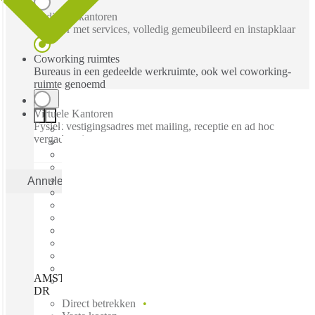
Bediende kantoren
Kantoor met services, volledig gemeubileerd en instapklaar
Coworking ruimtes
Bureaus in een gedeelde werkruimte, ook wel coworking-
ruimte genoemd
Virtuele Kantoren
Fysiek vestigingsadres met mailing, receptie en ad hoc
vergaderruimtes
Annuleren
Toepas
AMSTERDAM, Spaces Keizersgracht, Amsterdam, 1017
DR
Direct betrekken