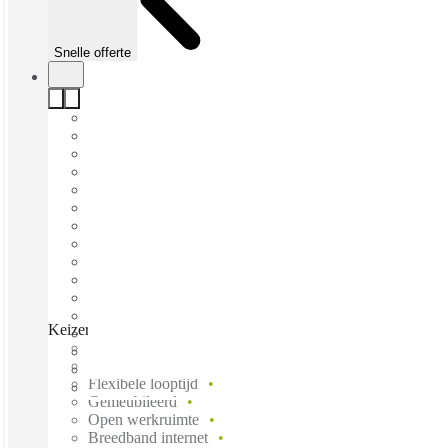
Snelle offerte
Keizersgracht, Amsterdam, 1015 CJ
Direct betrekken
Vaste kosten
Flexibele looptijd
Gemeubileerd
Open werkruimte
Breedband internet