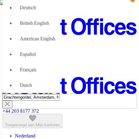
Deutsch
British English
American English
Groot Team
Wij kunnen u helpen
Español
Flexibele werkruimte; Waarom
Over Ons
Français
Neem contact met ons op
Dutch
+44 203 8177 372
Toegevoegd aan Mijn kantoren
Nederland