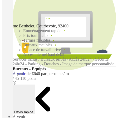
rue Berthelot, Courbevoie, 92400
Emménagement rapide
Prix tout inclus
Termes flexibles
Bureaux meublés
Espace de travail privé
Accès internet haut débit
Services inclus / Bureaux privés / Accès 24h/24 - Sécurité
24h/24 - Parking - Douches - Image de marque personnalisée
Bureaux - Équipés
À venir
À partir de
€640 par personne / m
45-110 prsns
Devis rapide
À venir