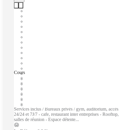
Cours Valmy, Puteaux, 92800
Emménagement rapide
Prix tout inclus
Termes flexibles
Bureaux meublés
Espace de travail privé
Accès internet haut débit
Services inclus / Bureaux privés / gym, auditorium, accès
24/24 et 7J/7 - cafe, restaurant inter entreprises - Rooftop,
salles de réunion - Espace détente...