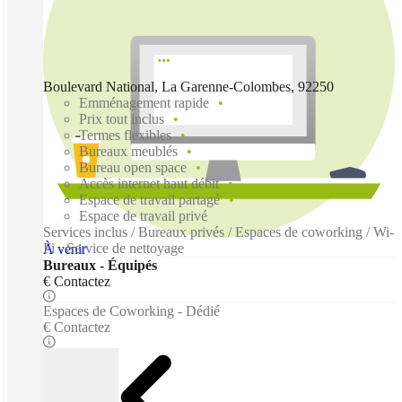
Boulevard National, La Garenne-Colombes, 92250
Emménagement rapide
Prix tout inclus
Termes flexibles
Bureaux meublés
Bureau open space
Accès internet haut débit
Espace de travail partagé
Espace de travail privé
Services inclus / Bureaux privés / Espaces de coworking / Wi-
Fi - Service de nettoyage
À venir
Bureaux - Équipés
€ Contactez
Espaces de Coworking - Dédié
€ Contactez