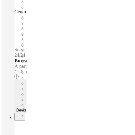
Centre d'affaires Mermoz, Courbevoie, 92400
Emménagement rapide
Prix tout inclus
Termes flexibles
Bureaux meublés
Espace de travail privé
Accès internet haut débit
Services inclus / Bureaux privés / Accès 24 heures - Sécurité
24/24
Bureaux - Équipés
À partir de
€25 par personne / m
1-6 prsns
Devis rapide