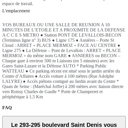
espace de travail.
L'emplacement
VOS BUREAUX OU UNE SALLE DE REUNION A 10
MINUTES DE L’ETOILE ET A PROXIMITE DE LA DEFENSE
A C C E S METRO ● Station PONT DE LEVALLOIS-BECON
(Terminus ligne n° 3) BUS ● Ligne 175 ● Asnières – Porte St
Cloud : ARRET « PLACE MERMOZ » FACE AU CENTRE ●
Ligne 275 ● La Défense – Pont de Levallois : ARRET « PLACE
MERMOZ » du même nom GARE ● ASNIERES ou BECON –
Chaque gare à environ 500 m Liaisons (en 5 minutes) avec les
Gares Saint-Lazare et la Défense AUTO * Parking Public
WATTEAU ● Ce parking récent est situé sous le jardin arrière du
Centre d’Affaires ● Accès voiture à 100 mètres (Rue Adolphe
LALYRE) ● Accès piétons contiguë au Jardin avant du Centre *
Quais de Seine : (Maréchal Joffre) à 200 mètres avec liaison directe
vers Roissy Charles de Gaulle * Porte de Champerret et
périphérique à 1,5 Km
FAQ
Le 293-295 boulevard Saint Denis vous