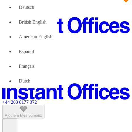
Deutsch
British English
American English
Grandes Equipes
Nous pouvons aider
Español
Pourquoi choisir des bureaux flexibles
À propos de nous
Français
À propos d'Instant Offices
Nous Contacter
Dutch
Devenir partenaire
+44 203 8177 372
Ajouté à Mes bureaux