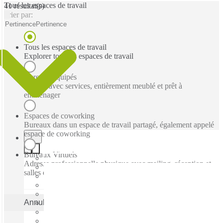
Tous les espaces de travail
41 résultat(s)
Trier par:
Pertinence
Pertinence
Tous les espaces de travail
Explorer tous les espaces de travail
Bureaux équipés
Bureau avec services, entièrement meublé et prêt à
emménager
Espaces de coworking
Bureaux dans un espace de travail partagé, également appelé
espace de coworking
Bureaux Virtuels
Adresse professionnelle physique avec mailing, réception et
salles de réunion ad hoc
Annuler
Appliquer