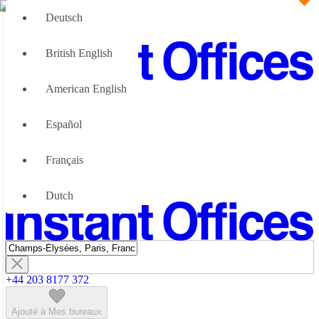
Deutsch
British English
American English
Grandes Equipes
Nous pouvons aider
Español
Pourquoi choisir des bureaux flexibles
À propos de nous
Français
À propos d'Instant Offices
Nous Contacter
Dutch
Devenir partenaire
+44 203 8177 372
Ajouté à Mes bureaux