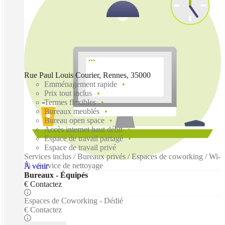
Rue Paul Louis Courier, Rennes, 35000
Emménagement rapide
Prix tout inclus
Termes flexibles
Bureaux meublés
Bureau open space
Accès internet haut débit
Espace de travail partagé
Espace de travail privé
Services inclus / Bureaux privés / Espaces de coworking / Wi-
Fi - Service de nettoyage
À venir
Bureaux - Équipés
€ Contactez
Espaces de Coworking - Dédié
€ Contactez