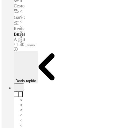
Cesson - Viasilva
–
0.3 Km
Gare de Rennes
–
5.2 Km
Rennes–Saint-Jacques Airport
–
10.8 Km
Bureaux - Équipés
À partir de
€246 par personne / m
1-40 prsns
Devis rapide