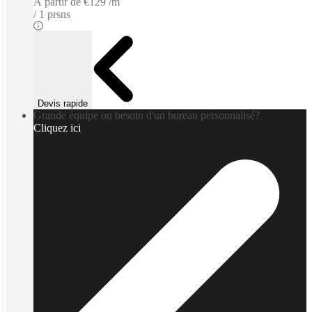
À partir de
€129 /m
1 prsns
Devis rapide
Grande équipe ou besoin d'un bureau personnalisé?
Cliquez ici