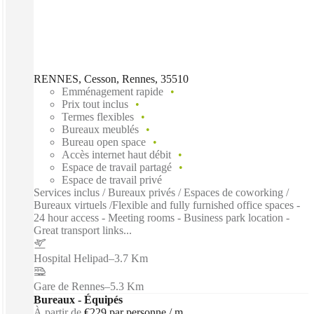
RENNES, Cesson, Rennes, 35510
Emménagement rapide
Prix tout inclus
Termes flexibles
Bureaux meublés
Bureau open space
Accès internet haut débit
Espace de travail partagé
Espace de travail privé
Services inclus / Bureaux privés / Espaces de coworking /
Bureaux virtuels /Flexible and fully furnished office spaces -
24 hour access - Meeting rooms - Business park location -
Great transport links...
Hospital Helipad
–
3.7 Km
Gare de Rennes
–
5.3 Km
Bureaux - Équipés
À partir de
€229 par personne / m