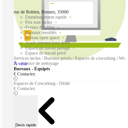
rue de Robien, Rennes, 35000
Emménagement rapide
Prix tout inclus
Termes flexibles
Bureaux meublés
Bureau open space
Accès internet haut débit
Espace de travail partagé
Espace de travail privé
Services inclus / Bureaux privés / Espaces de coworking / Wi-
Fi - Service de nettoyage
À venir
Bureaux - Équipés
€ Contactez
Espaces de Coworking - Dédié
€ Contactez
Devis rapide