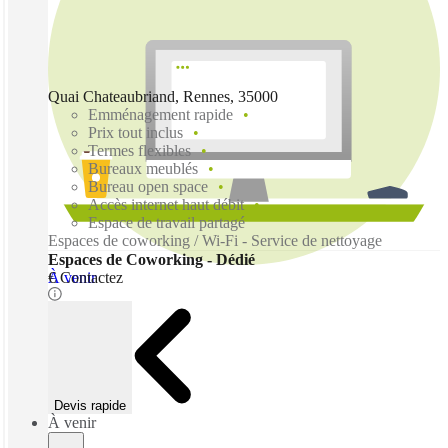
Quai Chateaubriand, Rennes, 35000
Emménagement rapide
Prix tout inclus
Termes flexibles
Bureaux meublés
Bureau open space
Accès internet haut débit
Espace de travail partagé
Espaces de coworking / Wi-Fi - Service de nettoyage
Espaces de Coworking - Dédié
À venir
€ Contactez
Devis rapide
À venir