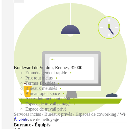
Boulevard de Verdun, Rennes, 35000
Emménagement rapide
Prix tout inclus
Termes flexibles
Bureaux meublés
Bureau open space
Accès internet haut débit
Espace de travail partagé
Espace de travail privé
Services inclus / Bureaux privés / Espaces de coworking / Wi-
Fi - Service de nettoyage
À venir
Bureaux - Équipés