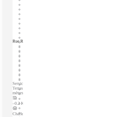
Rue Raoul Dautry, Rennes, 35000
Emménagement rapide
Prix tout inclus
Termes flexibles
Bureaux meublés
Bureau open space
Accès internet haut débit
Espace de travail partagé
Espace de travail privé
Services inclus / Bureaux privés / Espaces de coworking /
Terrasses et Jardins - 6 étages - 380 postes équipés - 100
mètres de la Gare - Parking - Bâtiment Labellisé HQE...
–
0.2 Km
Charles de Gaulle
–
0.3 Km