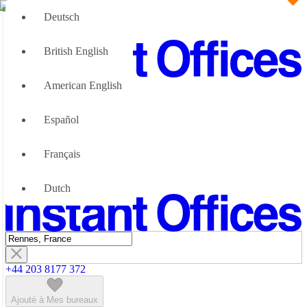
Deutsch
British English
American English
Grandes Equipes
Nous pouvons aider
Español
Pourquoi choisir des bureaux flexibles
À propos de nous
Français
À propos d'Instant Offices
Nous Contacter
Dutch
Devenir partenaire
+44 203 8177 372
Ajouté à Mes bureaux