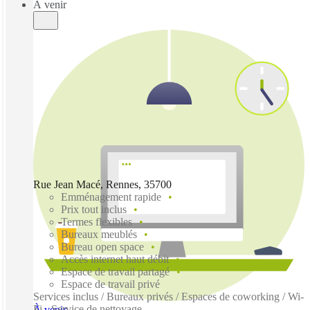
À venir
Rue Jean Macé, Rennes, 35700
Emménagement rapide
Prix tout inclus
Termes flexibles
Bureaux meublés
Bureau open space
Accès internet haut débit
Espace de travail partagé
Espace de travail privé
Services inclus / Bureaux privés / Espaces de coworking / Wi-
Fi - Service de nettoyage
À venir