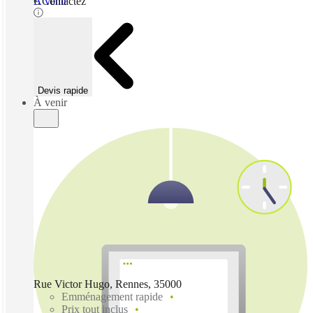
À venir
€ Contactez
Devis rapide
À venir
Rue Victor Hugo, Rennes, 35000
Emménagement rapide
Prix tout inclus