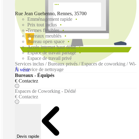
Rue Jean Guehenno, Rennes, 35700
Emménagement rapide
Prix tout inclus
Termes flexibles
Bureaux meublés
Bureau open space
Accès internet haut débit
Espace de travail partagé
Espace de travail privé
Services inclus / Bureaux privés / Espaces de coworking / Wi-
Fi - Service de nettoyage
À venir
Bureaux - Équipés
€ Contactez
Espaces de Coworking - Dédié
€ Contactez
Devis rapide