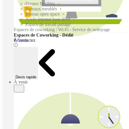
Termes flexibles
Bureaux meublés
Bureau open space
Accès internet haut débit
Espace de travail partagé
Espaces de coworking / Wi-Fi - Service de nettoyage
Espaces de Coworking - Dédié
À venir
€ Contactez
Devis rapide
À venir