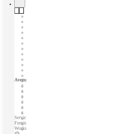
Avenue Des Champs Blancs, Cesson-Sévigné, 35510
Emménagement rapide
Prix tout inclus
Termes flexibles
Bureaux meublés
Espace de travail privé
Accès internet haut débit
Services inclus / Bureaux privés / Fast Move-In - Fixed Cost -
Furnished - Flexible Terms - Meeting Rooms - Private
Workspace - Shared Internet - Services Included - WIFI...