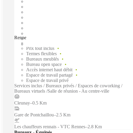
Rennes HQ Atalante Champeaux, Rennes, 35000
Emménagement rapide
Prix tout inclus
Termes flexibles
Bureaux meublés
Bureau open space
Accès internet haut débit
Espace de travail partagé
Espace de travail privé
Services inclus / Bureaux privés / Espaces de coworking /
Bureaux virtuels /Salle de réunion - Au centre-ville
Cleunay
–
0.5 Km
Gare de Pontchaillou
–
2.5 Km
Les chauffeurs rennais - VTC Rennes
–
2.8 Km
Bureaux - Équipés