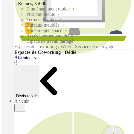
., Rennes, 35000
Emménagement rapide
Prix tout inclus
Termes flexibles
Bureaux meublés
Bureau open space
Accès internet haut débit
Espace de travail partagé
Espaces de coworking / Wi-Fi - Service de nettoyage
Espaces de Coworking - Dédié
À venir
€ Contactez
Devis rapide
À venir