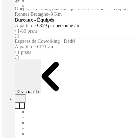
Onepark - Parking Saint-Jacques-De-La-Lande - Aéroport
Rennes Bretagne
–
3 Km
Bureaux - Équipés
À partir de
€359 par personne / m
1-80 prsns
Espaces de Coworking - Dédié
À partir de
€171 /m
1 prsns
Devis rapide