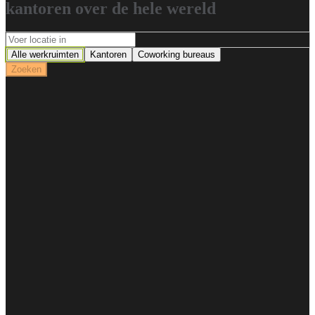
kantoren over de hele wereld
Alle werkruimten
Kantoren
Coworking bureaus
Zoeken