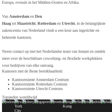
Europa, evenals in het Midden-Oosten en Afrika.
Van
Amsterdam
en
Den
Haag
tot
Maastricht
,
Rotterdam
en
Utrecht
, in de belangrijkste
zakencentra van Nederland vindt u een keur aan ingerichte en
beheerde kantoren.
Neem contact op met het Nederlandse team van Instant en ontdek
meer over de beschikbare coworking- en flexibele werkplekken
voor bedrijven van elke omvang.
Kantoren met de Beste bereikbaarheid
Kantoorruimte Amsterdam Centrum
Kantoorruimte Rotterdam Centrum
Kantoorruimte Utrecht Centrum
Topsteden wereldwijd
London
New
Sydney
Singapore
Toronto
Hong
Berlin
Paris
Madrid
Dubai
York
Kong
City