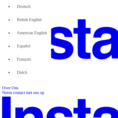
Deutsch
British English
American English
Español
Français
Groot Team
Dutch
Wij kunnen u helpen
Flexibele werkruimte; Waarom
Over Ons
Neem contact met ons op