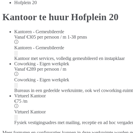
Hofplein 20
Kantoor te huur Hofplein 20
Kantoren - Gemeubileerde
Vanaf
€305 per persoon / m
1-38 prsns
Kantoren - Gemeubileerde
Kantoor met services, volledig gemeubileerd en instapklaar
Coworking - Eigen werkplek
Vanaf
€289 per persoon / m
Coworking - Eigen werkplek
Bureaus in een gedeelde werkruimte, ook wel coworking-ruim
Virtueel Kantoor
€75 /m
Virtueel Kantoor
Fysiek vestigingsadres met mailing, receptie en ad hoc vergade
Meer formaten en configuraties kunnen in deze werkruimte worden g