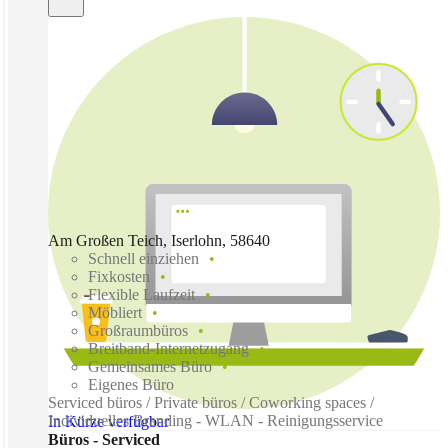
Am Großen Teich, Iserlohn, 58640
Schnell einziehen
Fixkosten
Flexible Laufzeit
Möbliert
Großraumbüros
Breitband-Internetzugang
Gemeinsames Büro
Eigenes Büro
Serviced büros / Private büros / Coworking spaces /
Individuelles Branding - WLAN - Reinigungsservice
In Kürze verfügbar
Büros - Serviced