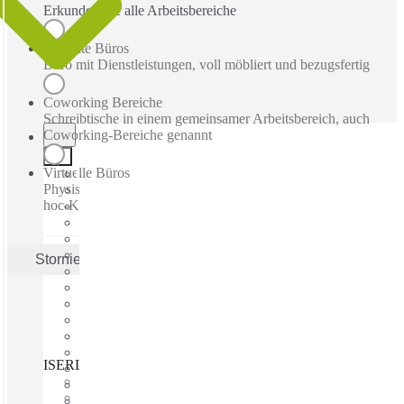
Erkunden Sie alle Arbeitsbereiche
Betreute Büros
Büro mit Dienstleistungen, voll möbliert und bezugsfertig
Coworking Bereiche
Schreibtische in einem gemeinsamer Arbeitsbereich, auch
Coworking-Bereiche genannt
Virtuelle Büros
Physische Geschäftsadresse mit Post-, Empfangs- und Ad-
hoc-Konferenzräume
Stornieren
Anwenden
ISERLOHN, HQ Iserlohn, Iserlohn, 58636
Schnell einziehen
Fixkosten