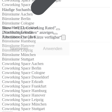
Coworking Space Mülheim, Cologne
Coworking Space Spring
Häufige Suchanfragen
Büroräume Aachen
Büroräume Berlin
Büroräume Cologne
Büroräume Dusseldorf
Show “WELL Coworking Rated”
Büroräume Erkrath
„Nachhaltigkeitsdaten“ anzeigen
Büroräume Frankfurt
Arbeitsbereiche „In Kürze verfügbar“
Büroräume Hamburg
Büroräume Hanover
Stornieren
Anwenden
Büroräume Leipzig
Büroräume München
Büroräume Stuttgart
Coworking Space Aachen
Coworking Space Berlin
Coworking Space Cologne
Coworking Space Dusseldorf
Coworking Space Erkrath
Coworking Space Frankfurt
Coworking Space Hamburg
Coworking Space Hanover
Coworking Space Leipzig
Coworking Space München
Coworking Space Stuttgart