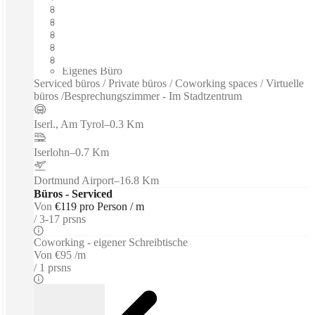
Flexible Laufzeit
Möbliert
Großraumbüros
Breitband-Internetzugang
Gemeinsames Büro
Eigenes Büro
Serviced büros / Private büros / Coworking spaces / Virtuelle
büros /Besprechungszimmer - Im Stadtzentrum
Iserl., Am Tyrol
–
0.3 Km
Iserlohn
–
0.7 Km
Dortmund Airport
–
16.8 Km
Büros - Serviced
Von
€119 pro Person / m
3-17 prsns
Coworking - eigener Schreibtische
Von
€95 /m
1 prsns