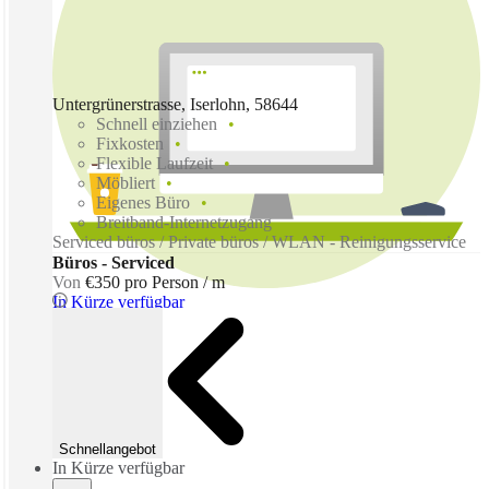
Untergrünerstrasse, Iserlohn, 58644
Schnell einziehen
Fixkosten
Flexible Laufzeit
Möbliert
Eigenes Büro
Breitband-Internetzugang
Serviced büros / Private büros / WLAN - Reinigungsservice
Büros - Serviced
Von
€350 pro Person / m
In Kürze verfügbar
Schnellangebot
In Kürze verfügbar