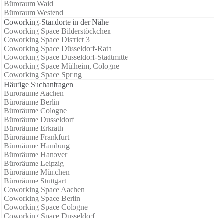
Büroraum Waid
Büroraum Westend
Coworking-Standorte in der Nähe
Coworking Space Bilderstöckchen
Coworking Space District 3
Coworking Space Düsseldorf-Rath
Coworking Space Düsseldorf-Stadtmitte
Coworking Space Mülheim, Cologne
Coworking Space Spring
Häufige Suchanfragen
Büroräume Aachen
Büroräume Berlin
Büroräume Cologne
Büroräume Dusseldorf
Büroräume Erkrath
Büroräume Frankfurt
Büroräume Hamburg
Büroräume Hanover
Büroräume Leipzig
Büroräume München
Büroräume Stuttgart
Coworking Space Aachen
Coworking Space Berlin
Coworking Space Cologne
Coworking Space Dusseldorf