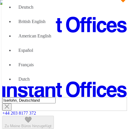
Deutsch
British English
American English
Große Teams
Wir können Ihnen helfen
Español
Vorteile von flexiblen Bürolösungen
Über uns
Français
Werden Sie unser Partner
Kontaktiere Uns
Dutch
+44 203 8177 372
Zu Meine Büros hinzugefügt