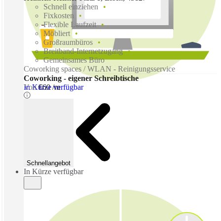
Schnell einziehen
Fixkosten
Flexible Laufzeit
Möbliert
Großraumbüros
Breitband-Internetzugang
Gemeinsames Büro
Coworking spaces / WLAN - Reinigungsservice
Coworking - eigener Schreibtische
In Kürze verfügbar
Von
€60 /m
Schnellangebot
In Kürze verfügbar