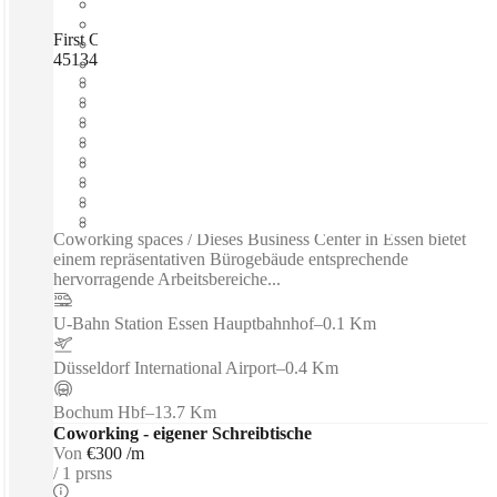
First Choice Business Center Essen-Rellinghausen, Essen,
45134
Schnell einziehen
Fixkosten
Flexible Laufzeit
Möbliert
Großraumbüros
Breitband-Internetzugang
Gemeinsames Büro
Eigenes Büro
Coworking spaces / Dieses Business Center in Essen bietet
einem repräsentativen Bürogebäude entsprechende
hervorragende Arbeitsbereiche...
U-Bahn Station Essen Hauptbahnhof
–
0.1 Km
Düsseldorf International Airport
–
0.4 Km
Bochum Hbf
–
13.7 Km
Coworking - eigener Schreibtische
Von
€300 /m
1 prsns