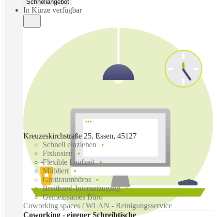
Schnellangebot
In Kürze verfügbar
Kreuzeskirchstraße 25, Essen, 45127
Schnell einziehen
Fixkosten
Flexible Laufzeit
Möbliert
Großraumbüros
Breitband-Internetzugang
Gemeinsames Büro
Coworking spaces / WLAN - Reinigungsservice
Coworking - eigener Schreibtische