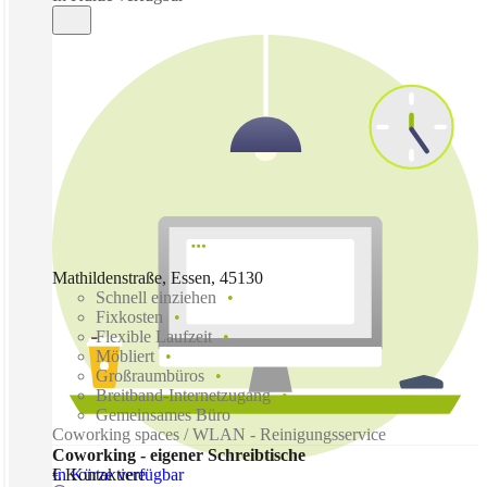
Mathildenstraße, Essen, 45130
Schnell einziehen
Fixkosten
Flexible Laufzeit
Möbliert
Großraumbüros
Breitband-Internetzugang
Gemeinsames Büro
Coworking spaces / WLAN - Reinigungsservice
Coworking - eigener Schreibtische
In Kürze verfügbar
€ Kontaktiere