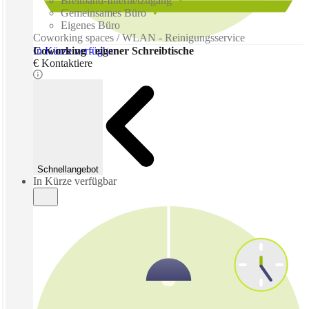
Breitband-Internetzugang
Gemeinsames Büro
Eigenes Büro
Coworking spaces / WLAN - Reinigungsservice
In Kürze verfügbar
Coworking - eigener Schreibtische
€ Kontaktiere
Schnellangebot
In Kürze verfügbar