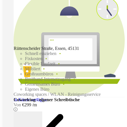
Rüttenscheider Straße, Essen, 45131
Schnell einziehen
Fixkosten
Flexible Laufzeit
Möbliert
Großraumbüros
Breitband-Internetzugang
Gemeinsames Büro
Eigenes Büro
Coworking spaces / WLAN - Reinigungsservice
In Kürze verfügbar
Coworking - eigener Schreibtische
Von
€299 /m