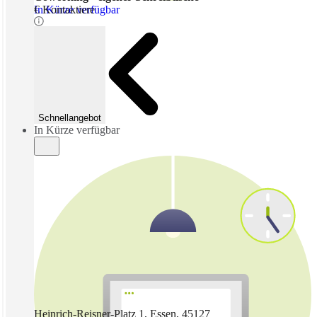
In Kürze verfügbar
€ Kontaktiere
Schnellangebot
In Kürze verfügbar
Heinrich-Reisner-Platz 1, Essen, 45127