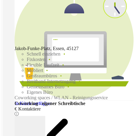
Jakob-Funke-Platz, Essen, 45127
Schnell einziehen
Fixkosten
Flexible Laufzeit
Möbliert
Großraumbüros
Breitband-Internetzugang
Gemeinsames Büro
Eigenes Büro
Coworking spaces / WLAN - Reinigungsservice
In Kürze verfügbar
Coworking - eigener Schreibtische
€ Kontaktiere