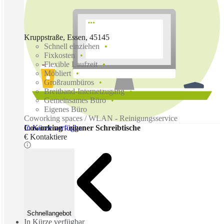
Kruppstraße, Essen, 45145
Schnell einziehen
Fixkosten
Flexible Laufzeit
Möbliert
Großraumbüros
Breitband-Internetzugang
Gemeinsames Büro
Eigenes Büro
Coworking spaces / WLAN - Reinigungsservice
In Kürze verfügbar
Coworking - eigener Schreibtische
€ Kontaktiere
Schnellangebot
In Kürze verfügbar