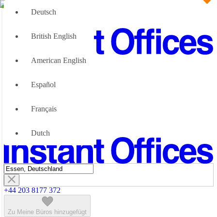
Deutsch
British English
American English
Große Teams
Wir können Ihnen helfen
Español
Vorteile von flexiblen Bürolösungen
Über uns
Français
Werden Sie unser Partner
Kontaktiere Uns
Dutch
+44 203 8177 372
Zu Meine Büros hinzugefügt