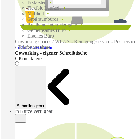
Fixkosten
Flexible Laufzeit
Möbliert
Großraumbüros
Breitband-Internetzugang
Gemeinsames Büro
Eigenes Büro
Coworking spaces / WLAN - Reinigungsservice - Postservice
- Telefonannahme
In Kürze verfügbar
Coworking - eigener Schreibtische
€ Kontaktiere
Schnellangebot
In Kürze verfügbar