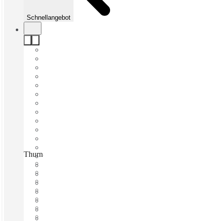
Schnellangebot
Thurn-und-Taxis-Platz, Frankfurt, 60313
Schnell einziehen
Fixkosten
Flexible Laufzeit
Möbliert
Großraumbüros
Breitband-Internetzugang
Gemeinsames Büro