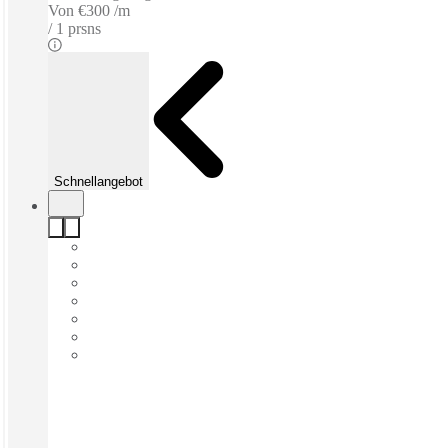
Von
€300 /m
1 prsns
Schnellangebot