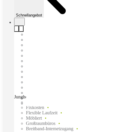
Schnellangebot
Junghofstrasse, Frankfurt, 60311
Schnell einziehen
Fixkosten
Flexible Laufzeit
Möbliert
Großraumbüros
Breitband-Internetzugang