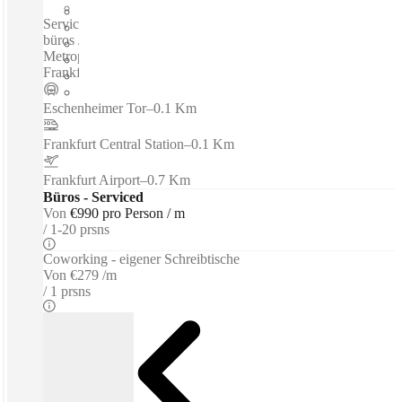
Eigenes Büro
Serviced büros / Private büros / Coworking spaces / Virtuelle
büros /Luxuriöses Business Center Im Herzen Der Main-
Metropole Mit Einem Einzigartigen Ausblick Auf Die
Frankfurter Skyline Und Fantastischer Nah...
Eschenheimer Tor
–
0.1 Km
Frankfurt Central Station
–
0.1 Km
Frankfurt Airport
–
0.7 Km
Büros - Serviced
Von
€990 pro Person / m
1-20 prsns
Coworking - eigener Schreibtische
Von
€279 /m
1 prsns