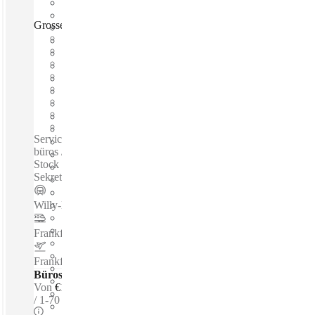
Grosse Gallusstrasse, Frankfurt, 60315
Schnell einziehen
Fixkosten
Flexible Laufzeit
Möbliert
Großraumbüros
Breitband-Internetzugang
Gemeinsames Büro
Eigenes Büro
Serviced büros / Private büros / Coworking spaces / Virtuelle
büros /Modernste Quartiersentwicklung Deutschlands - 45.
Stock - Luxuriöse Büros - 5 Sterne Konferenzräume -
Sekretariatsservice...
Willy-Brandt-Platz
–
0.3 Km
Frankfurt Central Station
–
0.9 Km
Frankfurt Airport
–
12.2 Km
Büros - Serviced
Von
€1.190 pro Person / m
1-70 prsns