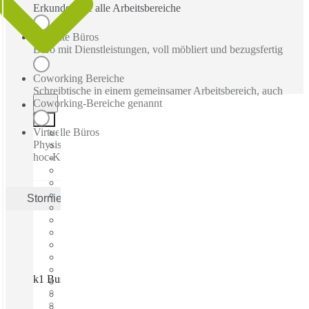
Erkunden Sie alle Arbeitsbereiche
Betreute Büros
Büro mit Dienstleistungen, voll möbliert und bezugsfertig
Coworking Bereiche
Schreibtische in einem gemeinsamer Arbeitsbereich, auch
Coworking-Bereiche genannt
Virtuelle Büros
Physische Geschäftsadresse mit Post-, Empfangs- und Ad-
hoc-Konferenzräume
Stornieren
Anwenden
k1 BusinessClub Hauptwache, Frankfurt, 60313
Schnell einziehen
Fixkosten