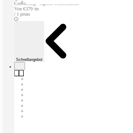
Coworking - eigener Schreibtische
Von
€379 /m
1 prsns
Schnellangebot