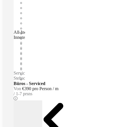
All-Inclusive Team Offices – direkt an der Zeil, Frankfurt
Innenstadt ✅, Frankfurt, 60313
Schnell einziehen
Fixkosten
Flexible Laufzeit
Möbliert
Eigenes Büro
Breitband-Internetzugang
Serviced büros / Private büros / Tee & Kaffee zum Kauf -
Stehschreibtische - Besprechungsräume - Rollstuhlgerecht
Büros - Serviced
Von
€390 pro Person / m
1-7 prsns