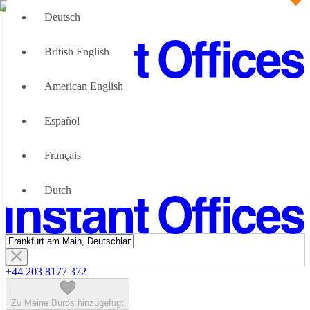
Deutsch
British English
American English
Große Teams
Wir können Ihnen helfen
Español
Vorteile von flexiblen Bürolösungen
Über uns
Français
Werden Sie unser Partner
Kontaktiere Uns
Dutch
+44 203 8177 372
Zu Meine Büros hinzugefügt