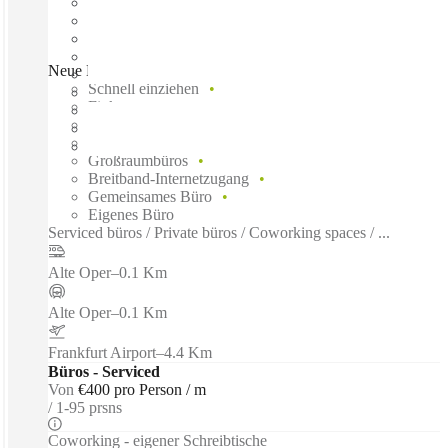
Neue Mainzer Strasse, Frankfurt, 60311
Schnell einziehen
Fixkosten
Flexible Laufzeit
Möbliert
Großraumbüros
Breitband-Internetzugang
Gemeinsames Büro
Eigenes Büro
Serviced büros / Private büros / Coworking spaces / ...
Alte Oper
–
0.1 Km
Alte Oper
–
0.1 Km
Frankfurt Airport
–
4.4 Km
Büros - Serviced
Von
€400 pro Person / m
1-95 prsns
Coworking - eigener Schreibtische