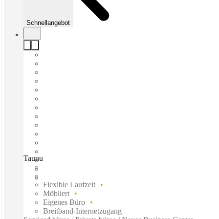
Schnellangebot
Taunustor, Frankfurt, 60310
Schnell einziehen
Fixkosten
Flexible Laufzeit
Möbliert
Eigenes Büro
Breitband-Internetzugang