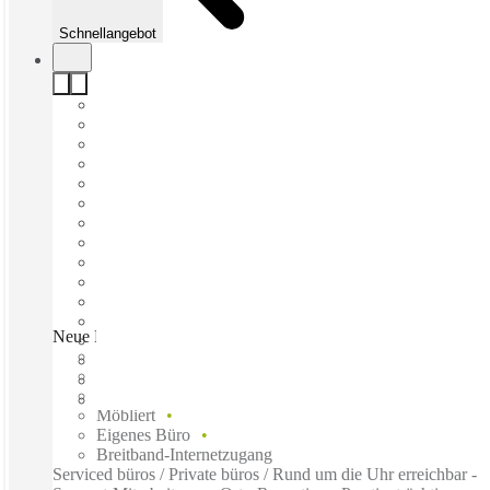
Schnellangebot
Neue Mainzer Straße, Frankfurt, 60311
Schnell einziehen
Fixkosten
Flexible Laufzeit
Möbliert
Eigenes Büro
Breitband-Internetzugang
Serviced büros / Private büros / Rund um die Uhr erreichbar -