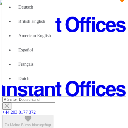
Deutsch
British English
American English
Große Teams
Wir können Ihnen helfen
Español
Vorteile von flexiblen Bürolösungen
Über uns
Français
Werden Sie unser Partner
Kontaktiere Uns
Dutch
+44 203 8177 372
Zu Meine Büros hinzugefügt