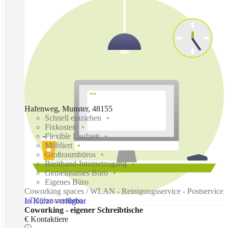
Hafenweg, Munster, 48155
Schnell einziehen
Fixkosten
Flexible Laufzeit
Möbliert
Großraumbüros
Breitband-Internetzugang
Gemeinsames Büro
Eigenes Büro
Coworking spaces / WLAN - Reinigungsservice - Postservice
- Telefonannahme
In Kürze verfügbar
Coworking - eigener Schreibtische
€ Kontaktiere