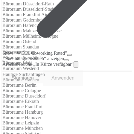
Büroraum Düsseldorf-Rath
Büroraum Düsseldorf-Stadtmitte
Büroraum Frankfurt Airport
Büroraum Gadernheim
Büroraum Hafencity
Büroraum Mainzer Landstrasse
Büroraum Mülheim, Cologne
Büroraum Ostend
Büroraum Spandau
Büroraum Spring
Show “WELL Coworking Rated”
Büroraum Sternhäule
„Nachhaltigkeitsdaten“ anzeigen
Büroraum Waid
Arbeitsbereiche „In Kürze verfügbar“
Büroraum Westend
Häufige Suchanfragen
Stornieren
Anwenden
Büroräume Aachen
Büroräume Berlin
Büroräume Cologne
Büroräume Dusseldorf
Büroräume Erkrath
Büroräume Frankfurt
Büroräume Hamburg
Büroräume Hanover
Büroräume Leipzig
Büroräume München
Büroräume Stuttgart