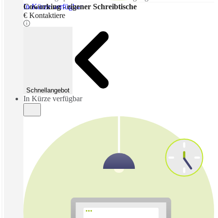
In Kürze verfügbar
Coworking - eigener Schreibtische
€ Kontaktiere
Schnellangebot
In Kürze verfügbar