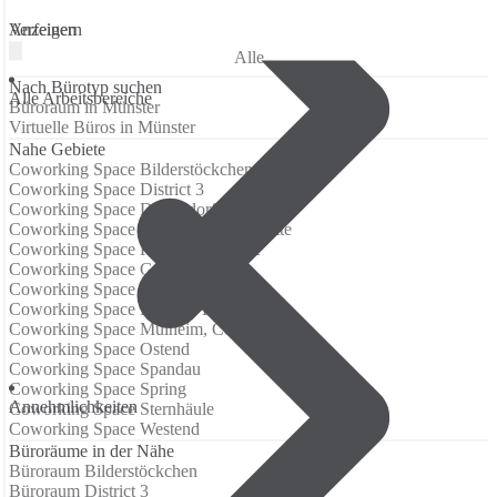
Verfeinern
Anzeigen
Alle
Nach Bürotyp suchen
Alle Arbeitsbereiche
Büroraum in Münster
Virtuelle Büros in Münster
Nahe Gebiete
Coworking Space Bilderstöckchen
Coworking Space District 3
Coworking Space Düsseldorf-Rath
Coworking Space Düsseldorf-Stadtmitte
Coworking Space Frankfurt Airport
Coworking Space Gadernheim
Coworking Space Hafencity
Coworking Space Mainzer Landstrasse
Coworking Space Mülheim, Cologne
Coworking Space Ostend
Coworking Space Spandau
Coworking Space Spring
Annehmlichkeiten
Coworking Space Sternhäule
Coworking Space Westend
Büroräume in der Nähe
Büroraum Bilderstöckchen
Büroraum District 3