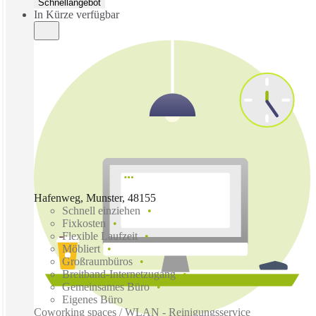
Schnellangebot
In Kürze verfügbar
Hafenweg, Munster, 48155
Schnell einziehen
Fixkosten
Flexible Laufzeit
Möbliert
Großraumbüros
Breitband-Internetzugang
Gemeinsames Büro
Eigenes Büro
Coworking spaces / WLAN - Reinigungsservice