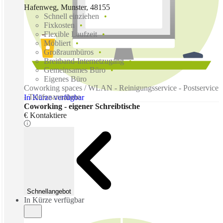
Hafenweg, Munster, 48155
Schnell einziehen
Fixkosten
Flexible Laufzeit
Möbliert
Großraumbüros
Breitband-Internetzugang
Gemeinsames Büro
Eigenes Büro
Coworking spaces / WLAN - Reinigungsservice - Postservice
- Telefonannahme
In Kürze verfügbar
Coworking - eigener Schreibtische
€ Kontaktiere
Schnellangebot
In Kürze verfügbar