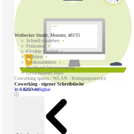
Wolbecker Straße, Munster, 48155
Schnell einziehen
Fixkosten
Flexible Laufzeit
Möbliert
Großraumbüros
Breitband-Internetzugang
Gemeinsames Büro
Coworking spaces / WLAN - Reinigungsservice
Coworking - eigener Schreibtische
In Kürze verfügbar
Von
€259 /m