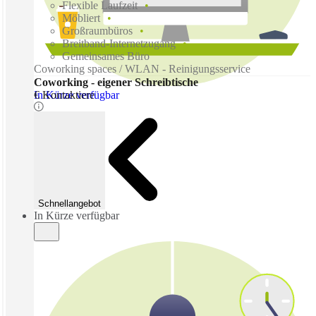
Flexible Laufzeit
Möbliert
Großraumbüros
Breitband-Internetzugang
Gemeinsames Büro
Coworking spaces / WLAN - Reinigungsservice
Coworking - eigener Schreibtische
In Kürze verfügbar
€ Kontaktiere
Schnellangebot
In Kürze verfügbar