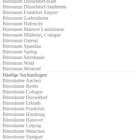
Büroraum Düsseldorf-Rath
Büroraum Düsseldorf-Stadtmitte
Büroraum Frankfurt Airport
Büroraum Gadernheim
Büroraum Hafencity
Büroraum Mainzer Landstrasse
Büroraum Mülheim, Cologne
Büroraum Ostend
Büroraum Spandau
Büroraum Spring
Büroraum Sternhäule
Büroraum Waid
Büroraum Westend
Häufige Suchanfragen
Büroräume Aachen
Büroräume Berlin
Büroräume Cologne
Büroräume Dusseldorf
Büroräume Erkrath
Büroräume Frankfurt
Büroräume Hamburg
Büroräume Hanover
Büroräume Leipzig
Büroräume München
Büroräume Stuttgart