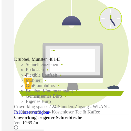
Drubbel, Munster, 48143
Schnell einziehen
Fixkosten
Flexible Laufzeit
Möbliert
Großraumbüros
Breitband-Internetzugang
Gemeinsames Büro
Eigenes Büro
Coworking spaces / 24-Stunden-Zugang - WLAN -
Reinigungsservice - Kostenloser Tee & Kaffee
In Kürze verfügbar
Coworking - eigener Schreibtische
Von
€269 /m