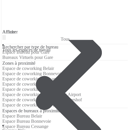
Affiner
Afficher
Tous
Rechercher par type de bureau
Tous les espaces de travail
Espace Bureau pour Gare
Bureaux Virtuels pour Gare
Zones à proximité
Espace de coworking Belair
Espace de coworking Bonnevoie
Espace de coworking Cessange
Espace de coworking Hollerich
Espace de coworking Kirchberg
Espace de coworking Luxembourg Airport
Espace de coworking Neudorf-Weimershof
Espace de coworking Ville Haute
Espaces de bureaux à proximité
Espace Bureau Belair
Espace Bureau Bonnevoie
Espace Bureau Cessange