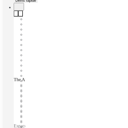
Devis rapide
The Avenue By Ginkgo, Luxembourg City, 1931
Emménagement rapide
Prix tout inclus
Termes flexibles
Bureaux meublés
Bureau open space
Accès internet haut débit
Espace de travail partagé
Espace de travail privé
Espaces de coworking / Parking - Salon d'affaires