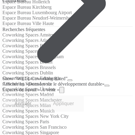
Commodités
Espace Bureau Hollerich
Espace Bureau Kirchberg
Espace Bureau Luxembourg Airport
Espace Bureau Neudorf-Weimershof
Espace Bureau Ville Haute
Recherches fréquentes
Coworking Spaces Amsterdam
Coworking Spaces Atlanta
Coworking Spaces Barcelona
Coworking Spaces Berlin
Coworking Spaces Birmingham
Coworking Spaces Bristol
Coworking Spaces Brussels
Coworking Spaces Dublin
Coworking Spaces Edinburgh
Show “WELL Coworking Rated”
Coworking Spaces Leeds
Afficher les «Données sur le développement durable»
Coworking Spaces London
Espaces de travail « À venir »
Coworking Spaces Madrid
Coworking Spaces Manchester
Annuler
Appliquer
Coworking Spaces Milan
Coworking Spaces Munich
Coworking Spaces New York City
Coworking Spaces Paris
Coworking Spaces San Francisco
Coworking Spaces Singapore