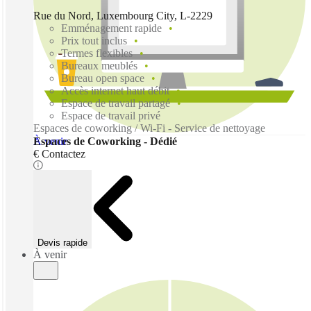
Rue du Nord, Luxembourg City, L-2229
Emménagement rapide
Prix tout inclus
Termes flexibles
Bureaux meublés
Bureau open space
Accès internet haut débit
Espace de travail partagé
Espace de travail privé
Espaces de coworking / Wi-Fi - Service de nettoyage
À venir
Espaces de Coworking - Dédié
€ Contactez
Devis rapide
À venir