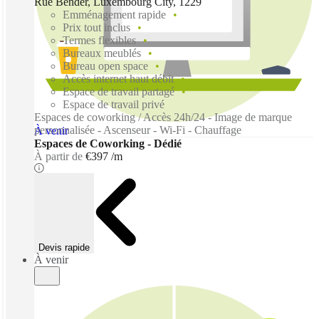
Rue Bender, Luxembourg City, 1229
Emménagement rapide
Prix tout inclus
Termes flexibles
Bureaux meublés
Bureau open space
Accès internet haut débit
Espace de travail partagé
Espace de travail privé
Espaces de coworking / Accès 24h/24 - Image de marque
personnalisée - Ascenseur - Wi-Fi - Chauffage
À venir
Espaces de Coworking - Dédié
À partir de
€397 /m
Devis rapide
À venir