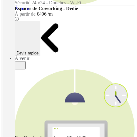
Sécurité 24h/24 - Douches - Wi-Fi
À venir
Espaces de Coworking - Dédié
À partir de
€496 /m
Devis rapide
À venir