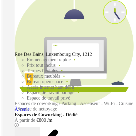
Rue Des Bains, Luxembourg City, 1212
Emménagement rapide
Prix tout inclus
Termes flexibles
Bureaux meublés
Bureau open space
Accès internet haut débit
Espace de travail partagé
Espace de travail privé
Espaces de coworking / Parking - Ascenseur - Wi-Fi - Cuisine
- Service de nettoyage
À venir
Espaces de Coworking - Dédié
À partir de
€800 /m