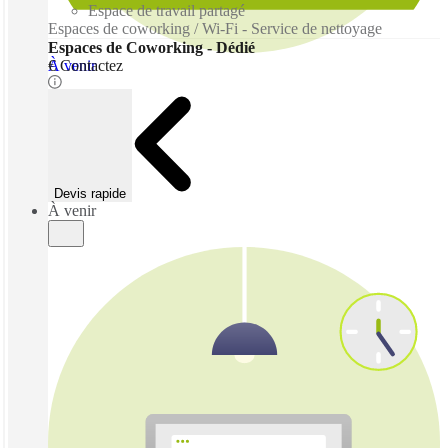
Espace de travail partagé
Espaces de coworking / Wi-Fi - Service de nettoyage
Espaces de Coworking - Dédié
À venir
€ Contactez
Devis rapide
À venir