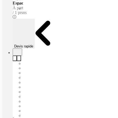
Espaces de Coworking - Dédié
À partir de
€195 /m
1 prsns
Devis rapide