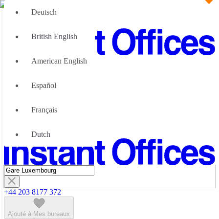
Deutsch
British English
American English
Grandes Equipes
Nous pouvons aider
Español
Pourquoi choisir des bureaux flexibles
À propos de nous
Français
À propos d'Instant Offices
Nous Contacter
Dutch
Devenir partenaire
+44 203 8177 372
Ajouté à Mes bureaux