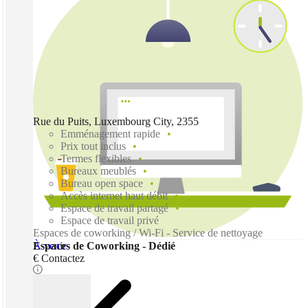
Rue du Puits, Luxembourg City, 2355
Emménagement rapide
Prix tout inclus
Termes flexibles
Bureaux meublés
Bureau open space
Accès internet haut débit
Espace de travail partagé
Espace de travail privé
Espaces de coworking / Wi-Fi - Service de nettoyage
À venir
Espaces de Coworking - Dédié
€ Contactez