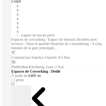
Luxembourg, City Centre, Luxembourg City, 2449
Emménagement rapide
Prix tout inclus
Termes flexibles
Bureaux meublés
Bureau open space
Accès internet haut débit
Espace de travail partagé
Espace de travail privé
Espaces de coworking / Espace de bureaux flexibles avec
services - Dans le quartier financier de Luxembourg - A cinq
minutes de la gare principale...
Corporacion America Airports
–
0.6 Km
Pfaffenthal-Kirchberg, Gare
–
1 Km
Espaces de Coworking - Dédié
À partir de
€489 /m
1 prsns