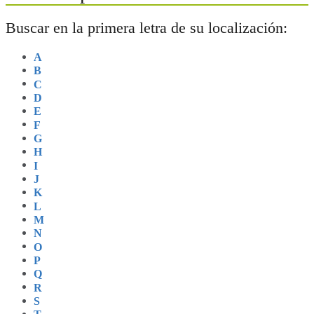
Buscar en la primera letra de su localización:
A
B
C
D
E
F
G
H
I
J
K
L
M
N
O
P
Q
R
S