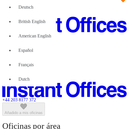
Deutsch
British English
American English
Gran Equipo
Nosotras podemos ayudar
Español
¿Por qué las oficinas flexibles
Acerca de Nosotros
Français
Asóciese con nosotros
Contacte con nosotros
Dutch
+44 203 8177 372
Añadido a mis oficinas
Oficinas por área