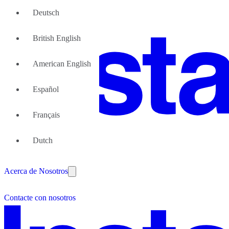
Deutsch
British English
American English
Español
Français
Gran Equipo
Dutch
Nosotras podemos ayudar
¿Por qué las oficinas flexibles
Acerca de Nosotros
Asóciese con nosotros
Contacte con nosotros