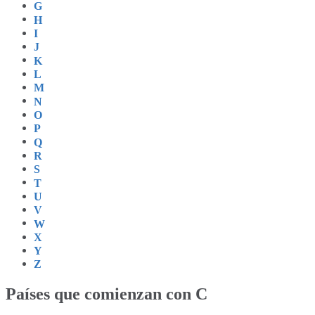
G
H
I
J
K
L
M
N
O
P
Q
R
S
T
U
V
W
X
Y
Z
Países que comienzan con C