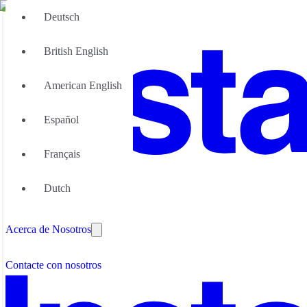
Deutsch
British English
American English
Español
Français
Gran Equipo
Dutch
Nosotras podemos ayudar
¿Por qué las oficinas flexibles
Acerca de Nosotros
Asóciese con nosotros
Contacte con nosotros