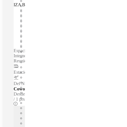
IZA BC Calzada del Valle, Monterrey, 66220
Disponible inmediadamente
Gasto fijo
Términos flexibles
amueblado
Oficinas abiertas
Internet a través de fibra óptica
Espacio compartido
Espacio privado
Espacios de coworking / Oficinas Totalmente Amuebladas -
Internet De Alta Velocidad - Aparcamiento - Salas De
Reuniones - Apoyo Administrativo - Acceso Las 24 Horas...
Estacion de Metro ALAMEDA
–
1.2 Km
Del Norte International Airport
–
6.4 Km
Coworking - Escritorios dedicados
Desde
$166 /m
1 prsns