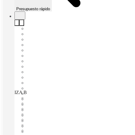
Presupuesto rápido
IZA BC Torre GIA, Monterrey, 64710
Disponible inmediadamente
Gasto fijo
Términos flexibles
amueblado
Oficinas abiertas
Internet a través de fibra óptica
Espacio compartido