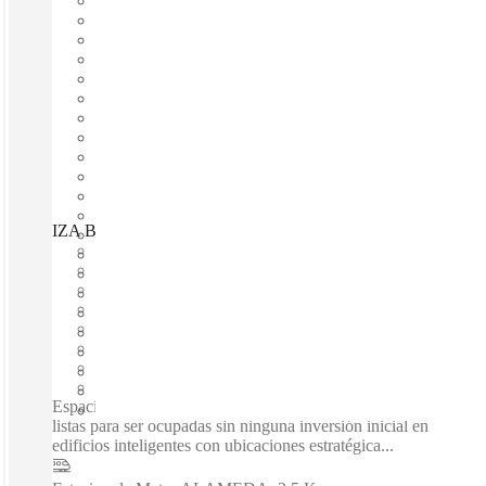
IZA BC O2 Vasconcelos, San Pedro Garza García, 66250
Disponible inmediadamente
Gasto fijo
Términos flexibles
amueblado
Oficinas abiertas
Internet a través de fibra óptica
Espacio compartido
Espacio privado
Espacios de coworking / Oficinas totalmente amuebladas,
listas para ser ocupadas sin ninguna inversión inicial en
edificios inteligentes con ubicaciones estratégica...