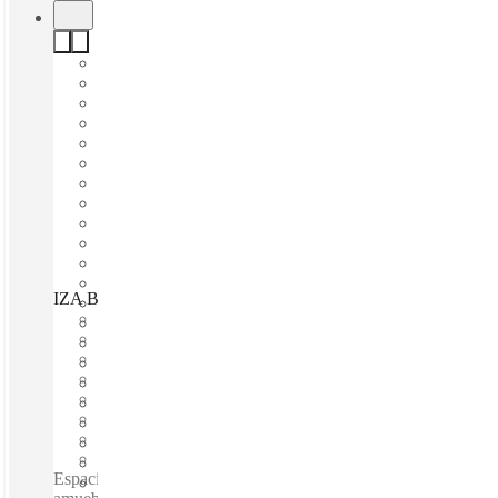
IZA BC Equus 335, San Pedro Garza García, 66265
Disponible inmediadamente
Gasto fijo
Términos flexibles
amueblado
Oficinas abiertas
Internet a través de fibra óptica
Espacio compartido
Espacio privado
Espacios de coworking / Espacio de oficinas totalmente