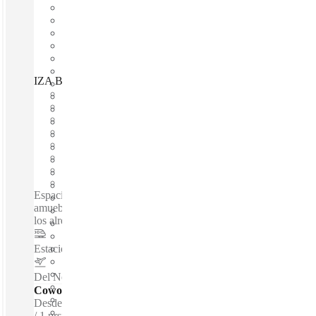
IZA BC Miravalle, Monterrey, 64660
Disponible inmediadamente
Gasto fijo
Términos flexibles
amueblado
Oficinas abiertas
Internet a través de fibra óptica
Espacio compartido
Espacio privado
Espacios de coworking / Espacio de oficina totalmente
amueblado - En las Avenidas San Pedro y Constitución - En
los alrededores hay zonas al aire libre ...
Estacion de Metro ALAMEDA
–
2 Km
Del Norte International Airport
–
9.9 Km
Coworking - Escritorios dedicados
Desde
$166 /m
1 prsns