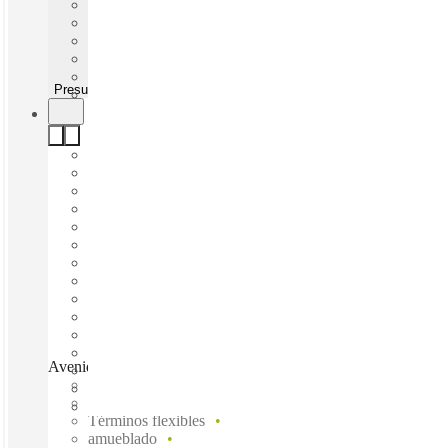
Presupuesto rápido
Avenida Roble, Monterrey, 66265
Disponible inmediadamente
Gasto fijo
Términos flexibles
amueblado