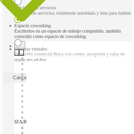
Oficinas con servicios
Oficina con servicios, totalmente amoblada y lista para habitar
Espacio coworking
Escritorios en un espacio de trabajo compartido, también
conocido como espacio de coworking
Oficinas virtuales
Dirección comercial física con correo, recepción y salas de
reuniones ad-hoc
Cancelar
Aplicar
IZA BC Avanta Gardens, San Pedro Garza García, 66266
Disponible inmediadamente
Gasto fijo