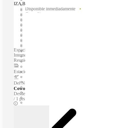
IZA BC Torre Alestra, San Pedro Garza García, 66260
Disponible inmediadamente
Gasto fijo
Términos flexibles
amueblado
Oficinas abiertas
Internet a través de fibra óptica
Espacio compartido
Espacio privado
Espacios de coworking / Oficinas Totalmente Amuebladas -
Internet De Alta Velocidad - Aparcamiento - Salas De
Reuniones - Apoyo Administrativo - Acceso Las 24 Horas...
Estacion de Metro ALAMEDA
–
0.8 Km
Del Norte International Airport
–
6.2 Km
Coworking - Escritorios dedicados
Desde
$166 /m
1 prsns