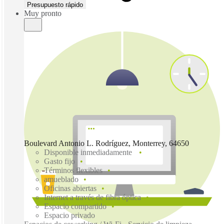
Presupuesto rápido
Muy pronto
Boulevard Antonio L. Rodríguez, Monterrey, 64650
Disponible inmediadamente
Gasto fijo
Términos flexibles
amueblado
Oficinas abiertas
Internet a través de fibra óptica
Espacio compartido
Espacio privado