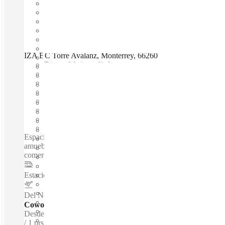
IZA BC Torre Avalanz, Monterrey, 66260
Disponible inmediadamente
Gasto fijo
Términos flexibles
amueblado
Oficinas abiertas
Internet a través de fibra óptica
Espacio compartido
Espacio privado
Espacios de coworking / Espacio de oficina totalmente
amueblado - Ubicación prestigiosa y estratégica - Distrito
comercial y de negocios de más rápido crecimiento ...
Estacion de Metro ALAMEDA
–
1.3 Km
Del Norte International Airport
–
10.2 Km
Coworking - Escritorios dedicados
Desde
$166 /m
1 prsns