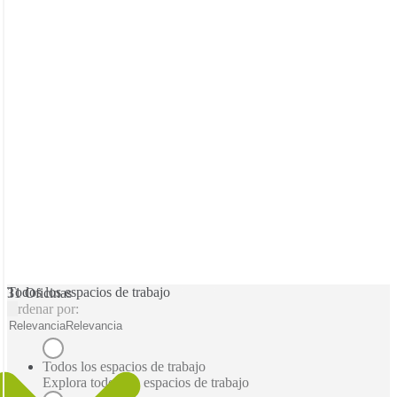
Todos los espacios de trabajo
31 Oficinas
Ordenar por:
Relevancia
Relevancia
Todos los espacios de trabajo
Explora todos los espacios de trabajo