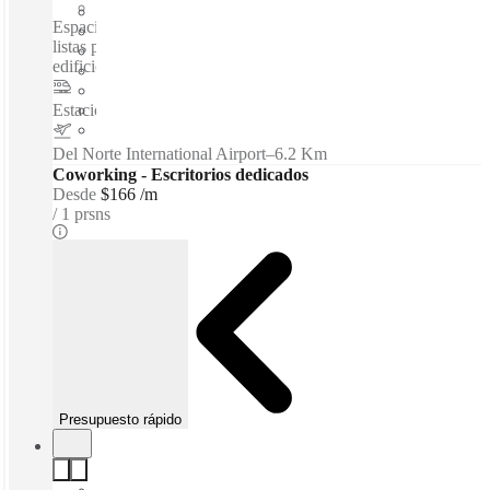
Espacio privado
Espacios de coworking / Oficinas totalmente amuebladas,
listas para ser ocupadas sin ninguna inversión inicial en
edificios inteligentes con ubicaciones estratégica...
Estacion de Metro ALAMEDA
–
1.4 Km
Del Norte International Airport
–
6.2 Km
Coworking - Escritorios dedicados
Desde
$166 /m
1 prsns
Presupuesto rápido