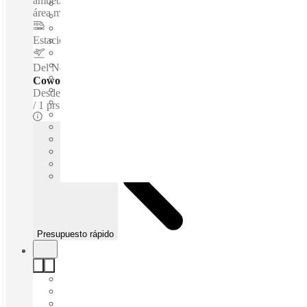
amueblado - Lujosa ubicación en la zona más privilegiada del
área metropolitana de Monterrey...
Estacion Sendero
–
3.3 Km
Del Norte International Airport
–
6.3 Km
Coworking - Escritorios dedicados
Desde
$166 /m
1 prsns
Presupuesto rápido