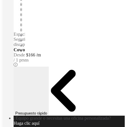
Términos flexibles
amueblado
Oficinas abiertas
Internet a través de fibra óptica
Espacio compartido
Espacio privado
Espacios de coworking / Acceso 24 horas 365 días -
Seguridad las 24 horas al día - Medidos para personas
discapacitadas - WiFi
Coworking - Escritorios dedicados
Desde
$166 /m
1 prsns
Presupuesto rápido
¿Equipo grande o necesitas una oficina personalizada?
Haga clic aquí