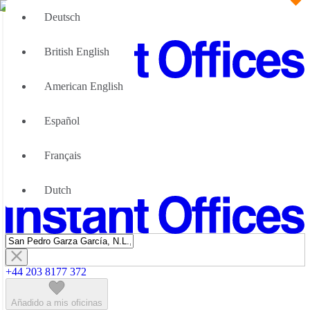
Deutsch
British English
American English
Gran Equipo
Nosotras podemos ayudar
Español
¿Por qué las oficinas flexibles
Acerca de Nosotros
Français
Asóciese con nosotros
Contacte con nosotros
Dutch
+44 203 8177 372
Añadido a mis oficinas