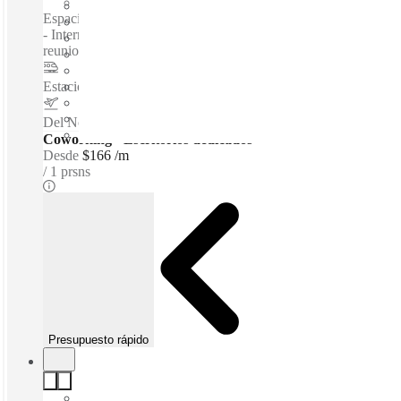
Espacio privado
Espacios de coworking / Oficinas completamente amuebladas
- Internet de alta velocidad - Estacionamiento - Espacio para
reuniones - Servicios de limpieza - Wifi...
Estacion de Metro ALAMEDA
–
1 Km
Del Norte International Airport
–
9.6 Km
Coworking - Escritorios dedicados
Desde
$166 /m
1 prsns
Presupuesto rápido