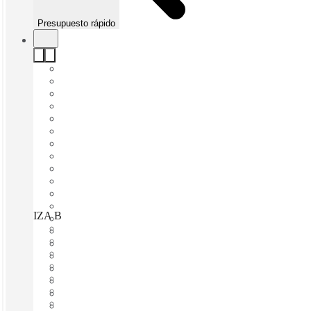
Presupuesto rápido
IZA BC Santa María, Monterrey, 64650
Disponible inmediadamente
Gasto fijo
Términos flexibles
amueblado
Oficinas abiertas
Internet a través de fibra óptica
Espacio compartido