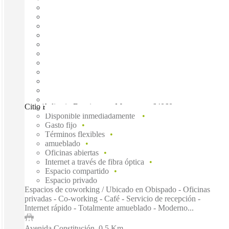
Citio Belisario Dominguez, Monterrey, 64060
Disponible inmediadamente
Gasto fijo
Términos flexibles
amueblado
Oficinas abiertas
Internet a través de fibra óptica
Espacio compartido
Espacio privado
Espacios de coworking / Ubicado en Obispado - Oficinas
privadas - Co-working - Café - Servicio de recepción -
Internet rápido - Totalmente amueblado - Moderno...
Avenida Constitución
–
0.5 Km