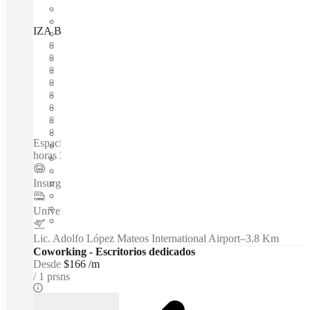
IZA BC Insurgentes Sur 1431, Mexico City, 03920
Disponible inmediadamente
Gasto fijo
Términos flexibles
amueblado
Oficinas abiertas
Internet a través de fibra óptica
Espacio compartido
Espacio privado
Espacios de coworking / Salas de Reuniones - Acceso 24
horas 365 días
Insurgentes Sur
–
0.1 Km
Universidad
–
0.5 Km
Lic. Adolfo López Mateos International Airport
–
3.8 Km
Coworking - Escritorios dedicados
Desde
$166 /m
1 prsns