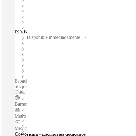
IZA BC Prisma Insurgentes, Mexico City, 03900
Disponible inmediadamente
Gasto fijo
Términos flexibles
amueblado
Oficinas abiertas
Internet a través de fibra óptica
Espacio compartido
Espacio privado
Espacios de coworking / Destacado centro moderno de
oficinas - Edificio con certificado LEED adyacente al Wall
Trade Centre- Espacio de oficina totalmente equipado...
Barranca del Muerto
–
0.2 Km
Metro Mexicaltzingo
–
1.5 Km
Mexico City International Airport
–
3.4 Km
Coworking - Escritorios dedicados