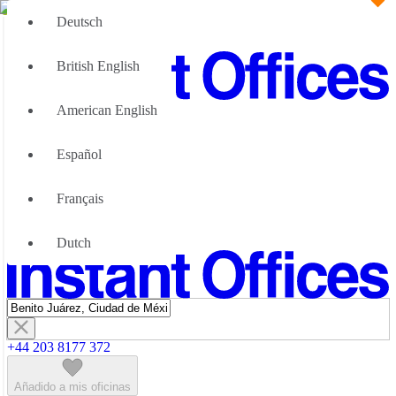
Deutsch
British English
American English
Gran Equipo
Nosotras podemos ayudar
Español
¿Por qué las oficinas flexibles
Acerca de Nosotros
Français
Asóciese con nosotros
Contacte con nosotros
Dutch
+44 203 8177 372
Añadido a mis oficinas