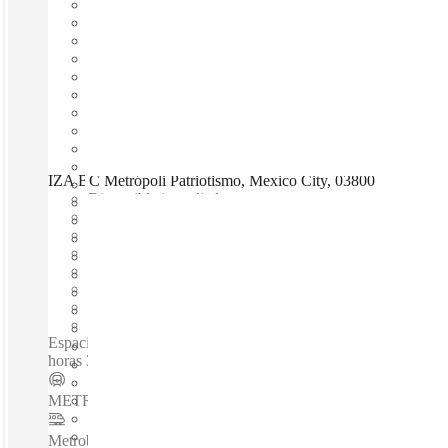
IZA BC Metrópoli Patriotismo, Mexico City, 03800
Disponible inmediadamente
Gasto fijo
Términos flexibles
amueblado
Oficinas abiertas
Internet a través de fibra óptica
Espacio compartido
Espacio privado
Espacios de coworking / Salas de Reuniones - Acceso 24
horas 365 días
METRO SAN PEDRO DE LOS PINOS
–
0.2 Km
Metrobus Juarez Linea 3
–
1.2 Km