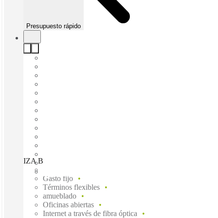
Presupuesto rápido
IZA BC Vistral Insurgentes, Mexico City, 03104
Disponible inmediadamente
Gasto fijo
Términos flexibles
amueblado
Oficinas abiertas
Internet a través de fibra óptica