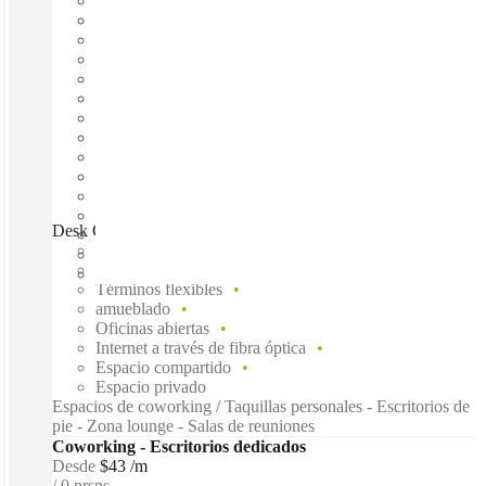
Desk CDMX, Mexico City, 03100
Disponible inmediadamente
Gasto fijo
Términos flexibles
amueblado
Oficinas abiertas
Internet a través de fibra óptica
Espacio compartido
Espacio privado
Espacios de coworking / Taquillas personales - Escritorios de
pie - Zona lounge - Salas de reuniones
Coworking - Escritorios dedicados
Desde
$43 /m
0 prsns