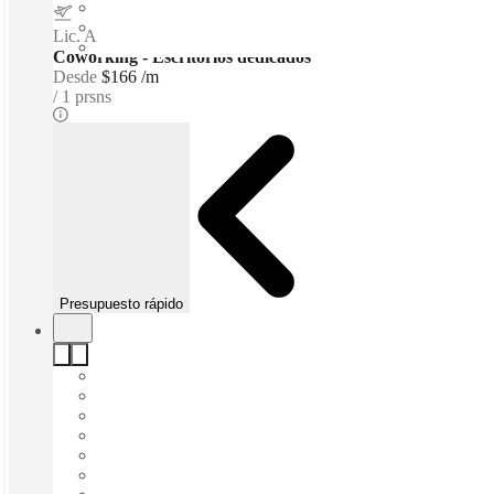
Lic. Adolfo López Mateos International Airport
–
9.9 Km
Coworking - Escritorios dedicados
Desde
$166 /m
1 prsns
Presupuesto rápido