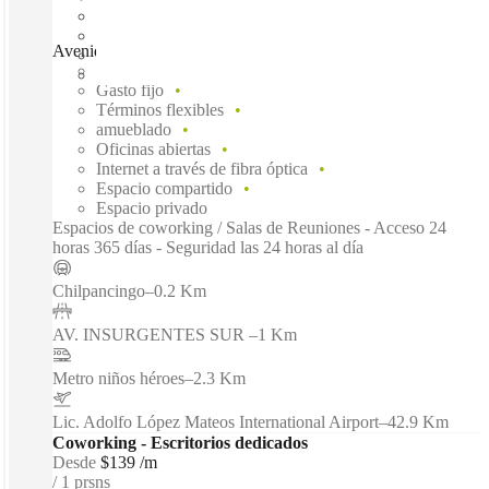
Avenida Insurgentes Sur, Mexico City, 06760
Disponible inmediadamente
Gasto fijo
Términos flexibles
amueblado
Oficinas abiertas
Internet a través de fibra óptica
Espacio compartido
Espacio privado
Espacios de coworking / Salas de Reuniones - Acceso 24
horas 365 días - Seguridad las 24 horas al día
Chilpancingo
–
0.2 Km
AV. INSURGENTES SUR
–
1 Km
Metro niños héroes
–
2.3 Km
Lic. Adolfo López Mateos International Airport
–
42.9 Km
Coworking - Escritorios dedicados
Desde
$139 /m
1 prsns