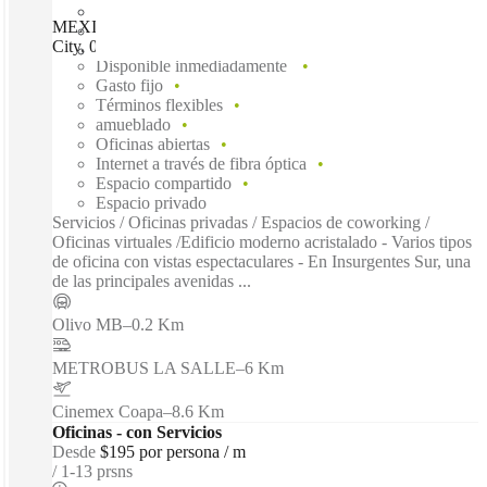
MEXICO CITY, Regus San Angel Torre Siglum, Mexico
City, 01030
Disponible inmediadamente
Gasto fijo
Términos flexibles
amueblado
Oficinas abiertas
Internet a través de fibra óptica
Espacio compartido
Espacio privado
Servicios / Oficinas privadas / Espacios de coworking /
Oficinas virtuales /Edificio moderno acristalado - Varios tipos
de oficina con vistas espectaculares - En Insurgentes Sur, una
de las principales avenidas ...
Olivo MB
–
0.2 Km
METROBUS LA SALLE
–
6 Km
Cinemex Coapa
–
8.6 Km
Oficinas - con Servicios
Desde
$195 por persona / m
1-13 prsns