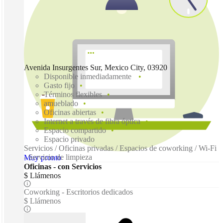
Avenida Insurgentes Sur, Mexico City, 03920
Disponible inmediadamente
Gasto fijo
Términos flexibles
amueblado
Oficinas abiertas
Internet a través de fibra óptica
Espacio compartido
Espacio privado
Servicios / Oficinas privadas / Espacios de coworking / Wi-Fi
- Servicio de limpieza
Muy pronto
Oficinas - con Servicios
$ Llámenos
Coworking - Escritorios dedicados
$ Llámenos