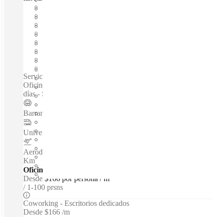
Disponible inmediadamente
Gasto fijo
Términos flexibles
amueblado
Oficinas abiertas
Internet a través de fibra óptica
Espacio compartido
Espacio privado
Servicios / Oficinas privadas / Espacios de coworking /
Oficinas virtuales /Salas de Reuniones - Acceso 24 horas 365
días - Seguridad las 24 horas al día - Aparcamiento
Barranca del Muerto
–
0.1 Km
Universidad
–
0.3 Km
Aerodromo Mexiquense Doctor Jorge Jiménez Cantu
–
1.5
Km
Oficinas - con Servicios
Desde
$166 por persona / m
1-100 prsns
Coworking - Escritorios dedicados
Desde
$166 /m