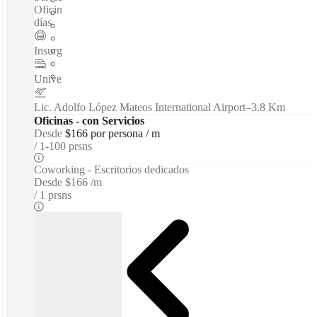
Oficinas virtuales /Salas de Reuniones - Acceso 24 horas 365
días
Insurgentes Sur
–
0.1 Km
Universidad
–
0.5 Km
Lic. Adolfo López Mateos International Airport
–
3.8 Km
Oficinas - con Servicios
Desde
$166 por persona / m
1-100 prsns
Coworking - Escritorios dedicados
Desde
$166 /m
1 prsns