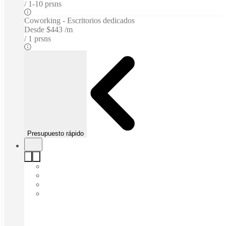
1-10 prsns
Coworking - Escritorios dedicados
Desde
$443 /m
1 prsns
Presupuesto rápido