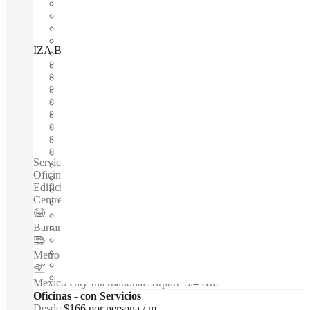
IZA BC Prisma Insurgentes, Mexico City, 03900
Disponible inmediadamente
Gasto fijo
Términos flexibles
amueblado
Oficinas abiertas
Internet a través de fibra óptica
Espacio compartido
Espacio privado
Servicios / Oficinas privadas / Espacios de coworking /
Oficinas virtuales /Destacado centro moderno de oficinas -
Edificio con certificado LEED adyacente al Wall Trade
Centre- Espacio de oficina totalmente equipado...
Barranca del Muerto
–
0.2 Km
Metro Mexicaltzingo
–
1.5 Km
Mexico City International Airport
–
3.4 Km
Oficinas - con Servicios
Desde
$166 por persona / m