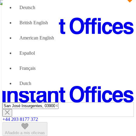
Deutsch
British English
American English
Gran Equipo
Nosotras podemos ayudar
Español
¿Por qué las oficinas flexibles
Acerca de Nosotros
Français
Asóciese con nosotros
Contacte con nosotros
Dutch
+44 203 8177 372
Añadido a mis oficinas