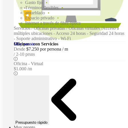
Gasto fijo
Términos flexibles
amueblado
Espacio privado
Internet a través de fibra óptica
Servicios / Oficinas privadas / Oficinas virtuales /Acceso a
múltiples ubicaciones - Acceso 24 horas - Seguridad 24 horas
- Soporte administrativo - Wi-Fi
Muy pronto
Oficinas - con Servicios
Desde
$7.250 por persona / m
2-10 prsns
Oficina - Virtual
$1.000 /m
Presupuesto rápido
Muy pronto