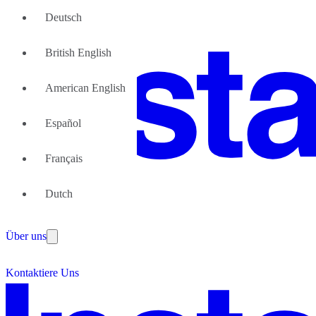
Deutsch
British English
American English
Español
Français
Große Teams
Dutch
Wir können Ihnen helfen
Vorteile von flexiblen Bürolösungen
Über uns
Werden Sie unser Partner
Kontaktiere Uns