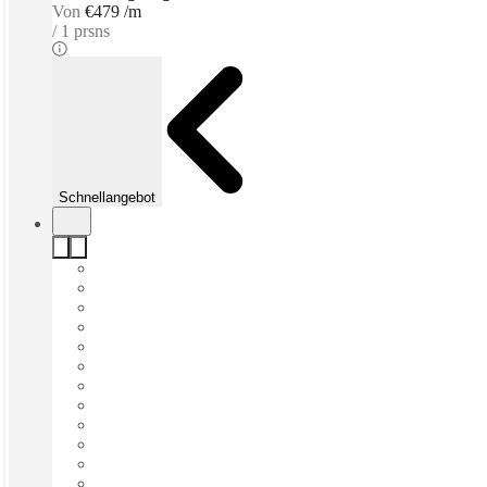
Von
€479 /m
1 prsns
Schnellangebot