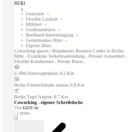
BERLIN, Spaces Gendarmenmarkt, Berlin, 10117
Schnell einziehen
Fixkosten
Flexible Laufzeit
Möbliert
Großraumbüros
Breitband-Internetzugang
Gemeinsames Büro
Eigenes Büro
Coworking spaces / Brandneues Business Center in Berlin-
Mitte - Exzellente Verkehrsanbindung - Privater Aussenhof -
Flexible Konditionen - Private Büros...
U-Bhf Hausvogteiplatz
–
0.2 Km
Berlin Friedrichstraße station
–
0.8 Km
Berlin Tegel Airport
–
8.7 Km
Coworking - eigener Schreibtische
Von
€419 /m
1 prsns