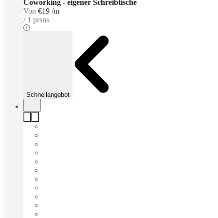
Coworking - eigener Schreibtische
Von
€19 /m
1 prsns
Schnellangebot