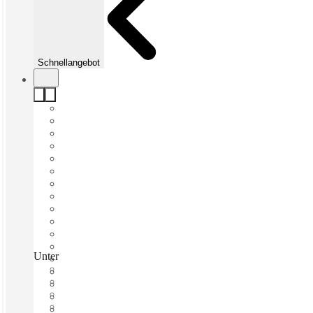
Schnellangebot
Unter den Linden, Berlin, 10117
Schnell einziehen
Fixkosten
Flexible Laufzeit
Möbliert