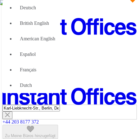
Deutsch
British English
American English
Große Teams
Wir können Ihnen helfen
Español
Vorteile von flexiblen Bürolösungen
Über uns
Français
Werden Sie unser Partner
Kontaktiere Uns
Dutch
+44 203 8177 372
Zu Meine Büros hinzugefügt