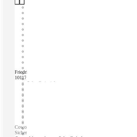
Friedrichstraße – repräsentativ im Einsteinpalais, Berlin,
10117
Schnell einziehen
Fixkosten
Flexible Laufzeit
Möbliert
Großraumbüros
Breitband-Internetzugang
Gemeinsames Büro
Eigenes Büro
Coworking spaces / 24 Std. erreichbar - 24-Stunden
Sicherheit