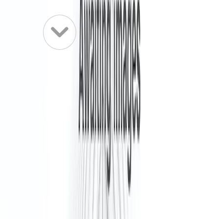
Extra grote kantoren
Virtuele kantoren
Fysiek vestigingsadres met mailing, receptie en ad hoc
vergaderruimtes
Virtuele kantoren
Vanaf
€75 /m
Kantoorafmetingen zijn gebaseerd op ongeveer 50-75 m² / 5-7 m²
per persoon als sectorgemiddelde, tenzij opgegeven door de
operator. Alle kantoorprijzen zijn onderhevig aan vereisten, maar
zijn inclusief huur- en servicekosten. Bureaus en virtuele kantoren
zijn geprijsd per persoon, per maand.
De werkruimte en haar faciliteiten
Discover a vibrant business hub at Regus, Rijswijk, The Den—
perfectly positioned for professionals on the go. Located just 350 m