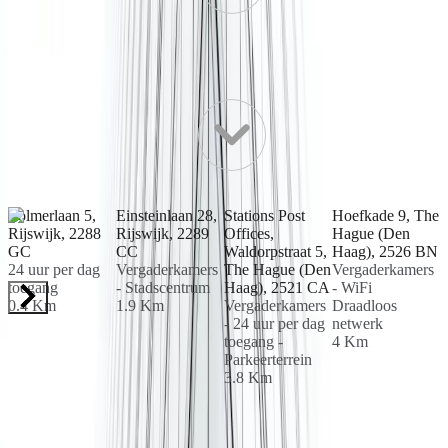
Ben je op zoek naar betaalbare / goedkope
kantoorruimte op Lange Kleiweg 40?
Werkruimtes in de buurt
Volmerlaan 5,
Einsteinlaan 28,
Stations Post
Hoefkade 9, The
Rijswijk, 2288
Rijswijk, 2289
Offices,
Hague (Den
L
GC
CC
Waldorpstraat 5,
Haag), 2526 BN
1
24 uur per dag
Vergaderkamers
The Hague (Den
Vergaderkamers
toegang
- Stadscentrum
Haag), 2521 CA
- WiFi
V
0.4 Km
1.9 Km
Vergaderkamers
Draadloos
-
- 24 uur per dag
netwerk
D
toegang -
4 Km
n
Parkeerterrein
4
3.8 Km
Nabijgelegen gebieden