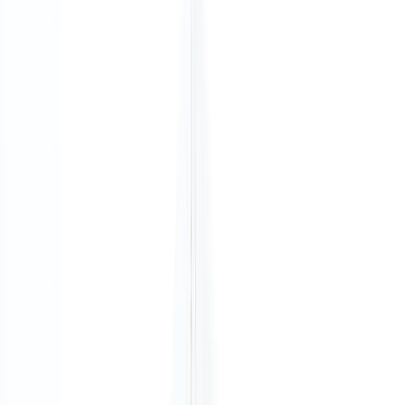
Vaste kosten
Eenvoudige maandelijkse termijnen op uw
kantoorhuur, zonder onverwachte of extra
kosten.
Flexibele looptijd
Perfect voor teams/bedrijven die zich niet
willen binden aan een meerjarige
huurovereenkomst.