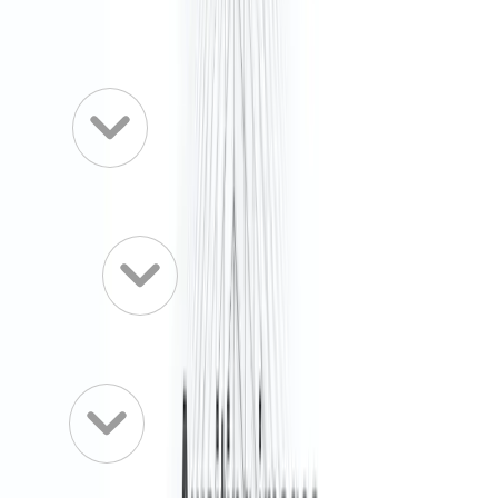
Kantoor met services, volledig gemeubileerd en instapklaar
Kleine kantoren
Middelgrote kantoren
Grote kantoren