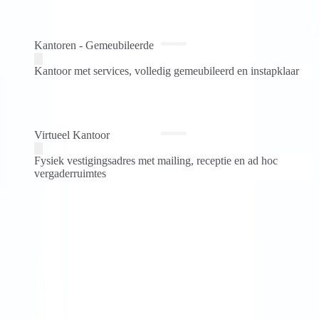
Kantoren - Gemeubileerde
Virtueel Kantoor
€75 /m
Kantoor met services, volledig gemeubileerd en instapklaar
Virtueel Kantoor
Meer formaten en configuraties kunnen in deze werkruimte worden
gekocht.
Fysiek vestigingsadres met mailing, receptie en ad hoc
Snelle offerte
vergaderruimtes
Meer formaten en configuraties kunnen in deze werkruimte worden
gekocht.
6 redenen om voor deze werkruimte te kiezen