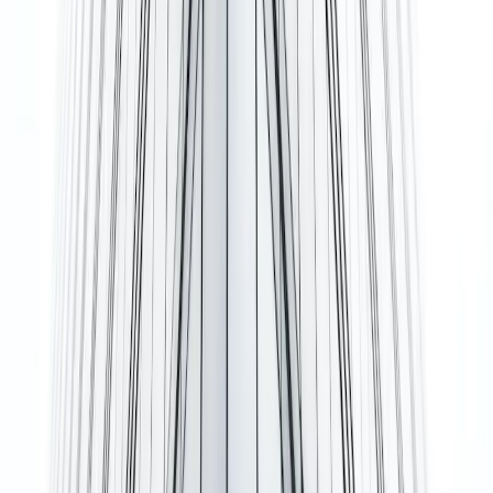
Kantoor huren Rotterdam
Kantoor huren Utrecht
Kantoor huren Eindhoven
Kantoor huren Den Haag
Kantoor te huur Brussel
Office Space London
Bedrijf
Wij kunnen u helpen
Blog
Gelieve ons te contacteren
+44 203 8177 372
Klachtenprocedure
Onderdeel van de
Instant Group
Easy Offices
Coworker
The Instant Group