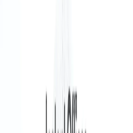
Gemeubileerd
Volledig gemeubileerde kantoorruimte met
moderne bureaus, stoelen en opbergruimte,
klaar voor gebruik.