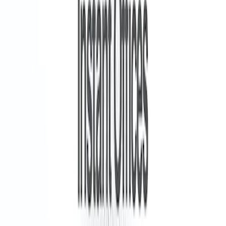
Prive Werkruimte
Een persoonlijke werkplek of -ruimte die u en
uw team de vertrouwelijkheid kan bieden die
u nodig hebt.
Breedband internet
Snel (gedeeld) internet inbegrepen, een
betrouwbare verbinding tijdens het werk,
videogesprekken en dagelijkse
bedrijfsactiviteiten.
Gemeubileerde Kantoorruimte