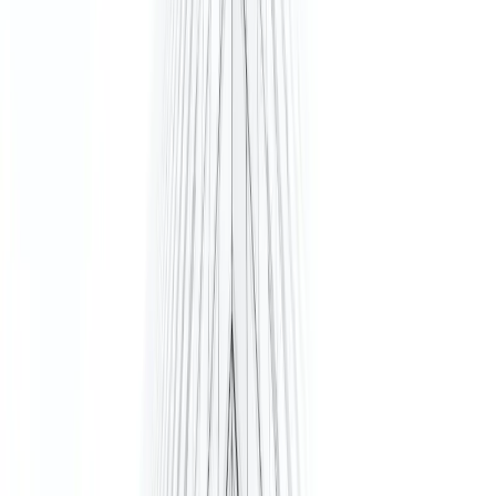
(5 mins walk) from Rijswijk Bus Station and 750 m (10 mins walk)
from Rijswijk Train Station, this centre offers effortless accessibility.
For international clients, Rotterdam The Hague Airport (RTM) is
only 14 km away, ensuring global reach with local convenience.
Regus Rijswijk provides an array of flexible options, from stylish
meeting rooms to fully equipped conference spaces and modern
coworking areas. Whatever your business needs, you’ll find the
perfect space to collaborate, connect, and grow.
Vergaderruimtes
Bekijk alle faciliteiten
Kantoren - Gemeubileerde
Vanaf
€249 per persoon / m
1-54 prsns