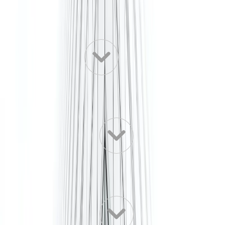
Geïnteresseerd in Lange Kleiweg 40?
Wat is het kleinste beschikbare kantoor op
Lange Kleiweg 40?
Welke soorten kantoren zijn er op Lange
Kleiweg 40?