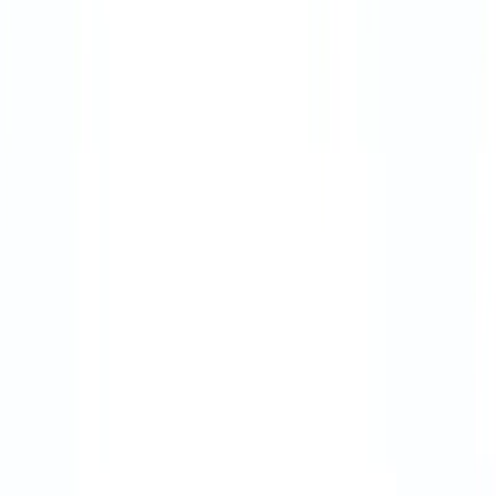
Nederland
Zuid Holland
Rijswijk
Lange Kleiweg 40
Kantoor te huur Lange
Kleiweg 40
Kantoren - Gemeubileerde
Vanaf
€249 per persoon / m
1-54 prsns