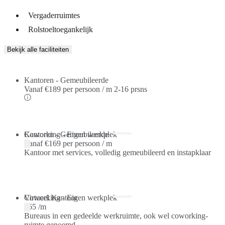
Vergaderruimtes
Rolstoeltoegankelijk
Bekijk alle faciliteiten
Kantoren - Gemeubileerde
Vanaf
€189 per persoon / m
2-16 prsns
Kantoren - Gemeubileerde
Coworking - Eigen werkplek
Vanaf
€169 per persoon / m
Kantoor met services, volledig gemeubileerd en instapklaar
Coworking - Eigen werkplek
Virtueel Kantoor
€65 /m
Bureaus in een gedeelde werkruimte, ook wel coworking-
ruimte genoemd