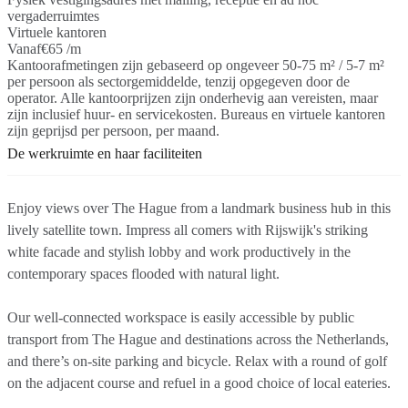
vergaderruimtes
Virtuele kantoren
Vanaf
€65 /m
Kantoorafmetingen zijn gebaseerd op ongeveer 50-75 m² / 5-7 m²
per persoon als sectorgemiddelde, tenzij opgegeven door de
operator. Alle kantoorprijzen zijn onderhevig aan vereisten, maar
zijn inclusief huur- en servicekosten. Bureaus en virtuele kantoren
zijn geprijsd per persoon, per maand.
De werkruimte en haar faciliteiten
Enjoy views over The Hague from a landmark business hub in this
lively satellite town. Impress all comers with Rijswijk's striking
white facade and stylish lobby and work productively in the
contemporary spaces flooded with natural light.
Our well-connected workspace is easily accessible by public
transport from The Hague and destinations across the Netherlands,
and there’s on-site parking and bicycle. Relax with a round of golf
on the adjacent course and refuel in a good choice of local eateries.