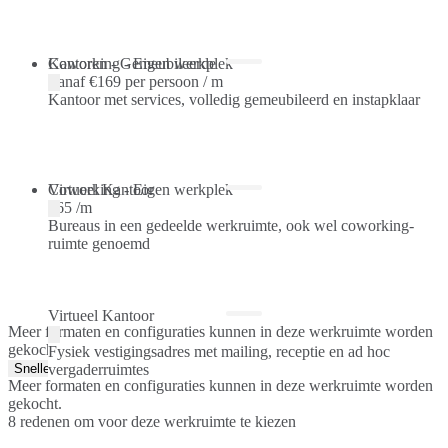
Kantoren - Gemeubileerde
Coworking - Eigen werkplek
Vanaf
€169 per persoon / m
Kantoor met services, volledig gemeubileerd en instapklaar
Coworking - Eigen werkplek
Virtueel Kantoor
€65 /m
Bureaus in een gedeelde werkruimte, ook wel coworking-
ruimte genoemd
Virtueel Kantoor
Meer formaten en configuraties kunnen in deze werkruimte worden
gekocht.
Fysiek vestigingsadres met mailing, receptie en ad hoc
Snelle offerte
vergaderruimtes
Meer formaten en configuraties kunnen in deze werkruimte worden
gekocht.
8 redenen om voor deze werkruimte te kiezen