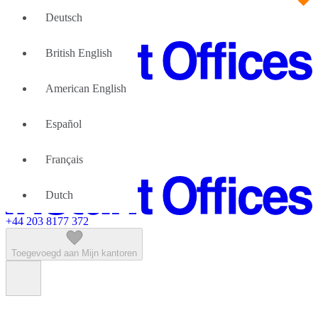
Deutsch
British English
American English
Groot Team
Wij kunnen u helpen
Español
Flexibele werkruimte; Waarom
Over Ons
Français
Neem contact met ons op
Dutch
+44 203 8177 372
Toegevoegd aan Mijn kantoren