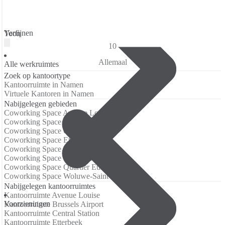
Verfijnen
Toon
10
Allemaal
Alle werkruimtes
Zoek op kantoortype
Kantoorruimte in Namen
Virtuele Kantoren in Namen
Nabijgelegen gebieden
Coworking Space Avenue Louise
Coworking Space Brussels Airport
Coworking Space Central Station
Coworking Space Etterbeek
Coworking Space European Quarter
Coworking Space Northern Quarter
Coworking Space Quartier Européen
Coworking Space Woluwe-Saint-Pierre
Nabijgelegen kantoorruimtes
Kantoorruimte Avenue Louise
Voorzieningen
Kantoorruimte Brussels Airport
Kantoorruimte Central Station
Kantoorruimte Etterbeek