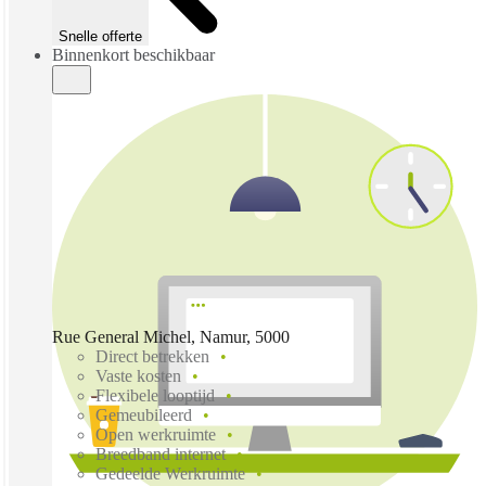
Snelle offerte
Binnenkort beschikbaar
Rue General Michel, Namur, 5000
Direct betrekken
Vaste kosten
Flexibele looptijd
Gemeubileerd
Open werkruimte
Breedband internet
Gedeelde Werkruimte