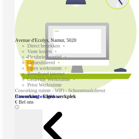
Avenue d'Ecolys, Namur, 5020
Direct betrekken
Vaste kosten
Flexibele looptijd
Gemeubileerd
Open werkruimte
Breedband internet
Gedeelde Werkruimte
Prive Werkruimte
Coworking ruimte / WiFi - Schoonmaakdienst
Binnenkort beschikbaar
Coworking - Eigen werkplek
€ Bel ons