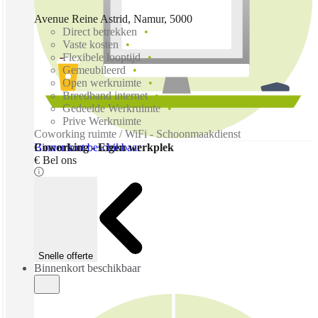
Avenue Reine Astrid, Namur, 5000
Direct betrekken
Vaste kosten
Flexibele looptijd
Gemeubileerd
Open werkruimte
Breedband internet
Gedeelde Werkruimte
Prive Werkruimte
Coworking ruimte / WiFi - Schoonmaakdienst
Binnenkort beschikbaar
Coworking - Eigen werkplek
€ Bel ons
Snelle offerte
Binnenkort beschikbaar