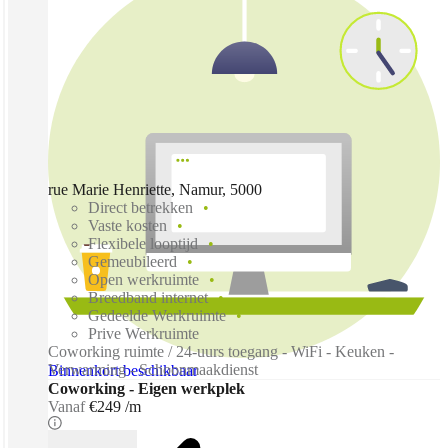
rue Marie Henriette, Namur, 5000
Direct betrekken
Vaste kosten
Flexibele looptijd
Gemeubileerd
Open werkruimte
Breedband internet
Gedeelde Werkruimte
Prive Werkruimte
Coworking ruimte / 24-uurs toegang - WiFi - Keuken -
Verwarming - Schoonmaakdienst
Binnenkort beschikbaar
Coworking - Eigen werkplek
Vanaf
€249 /m