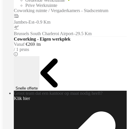
Gedeelde Werkruimte
Prive Werkruimte
Coworking ruimte / Vergaderkamers - Stadscentrum
Jambes-Est
–
0.9 Km
Brussels South Charleroi Airport
–
29.5 Km
Coworking - Eigen werkplek
Vanaf
€269 /m
1 prsns
Snelle offerte
Groot team dat een kantoor op maat nodig heeft?
Klik hier