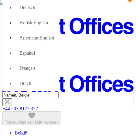
Deutsch
British English
American English
Groot Team
Wij kunnen u helpen
Español
Flexibele werkruimte; Waarom
Over Ons
Français
Neem contact met ons op
Dutch
+44 203 8177 372
Toegevoegd aan Mijn kantoren
België