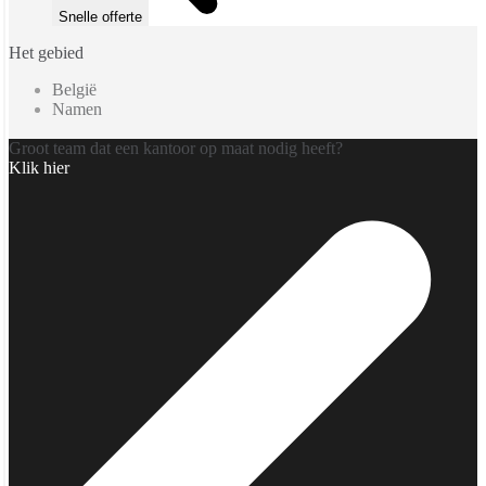
Snelle offerte
Het gebied
België
Namen
Groot team dat een kantoor op maat nodig heeft?
Klik hier