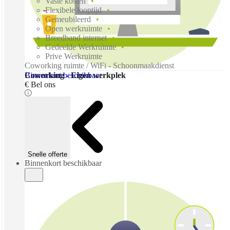
Vaste kosten
Flexibele looptijd
Gemeubileerd
Open werkruimte
Breedband internet
Gedeelde Werkruimte
Prive Werkruimte
Coworking ruimte / WiFi - Schoonmaakdienst
Binnenkort beschikbaar
Coworking - Eigen werkplek
€ Bel ons
Snelle offerte
Binnenkort beschikbaar