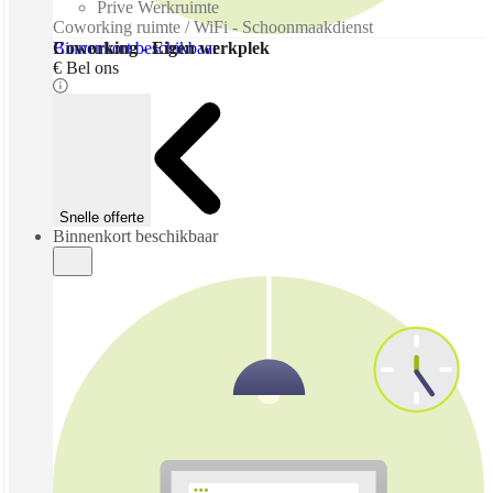
Prive Werkruimte
Coworking ruimte / WiFi - Schoonmaakdienst
Binnenkort beschikbaar
Coworking - Eigen werkplek
€ Bel ons
Snelle offerte
Binnenkort beschikbaar