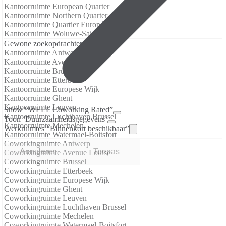
Kantoorruimte European Quarter
Kantoorruimte Northern Quarter
Kantoorruimte Quartier Européen
Kantoorruimte Woluwe-Saint-Pierre
Gewone zoekopdrachten
Kantoorruimte Antwerp
Kantoorruimte Avenue Louise
Kantoorruimte Brussel
Kantoorruimte Etterbeek
Kantoorruimte Europese Wijk
Kantoorruimte Ghent
Kantoorruimte Leuven
Show “WELL Coworking Rated”
Kantoorruimte Luchthaven Brussel
Toon ‘Duurzaamheidsgegevens’
Kantoorruimte Mechelen
Werkruimtes “Binnenkort beschikbaar”
Kantoorruimte Watermael-Boitsfort
Coworkingruimte Antwerp
Annuleren
Toepas
Coworkingruimte Avenue Louise
Coworkingruimte Brussel
Coworkingruimte Etterbeek
Coworkingruimte Europese Wijk
Coworkingruimte Ghent
Coworkingruimte Leuven
Coworkingruimte Luchthaven Brussel
Coworkingruimte Mechelen
Coworkingruimte Watermael-Boitsfort