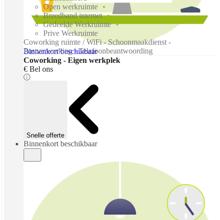
Open werkruimte
Breedband internet
Gedeelde Werkruimte
Prive Werkruimte
Coworking ruimte / WiFi - Schoonmaakdienst -
Postverwerking - Telefoonbeantwoording
Binnenkort beschikbaar
Coworking - Eigen werkplek
€ Bel ons
Snelle offerte
Binnenkort beschikbaar