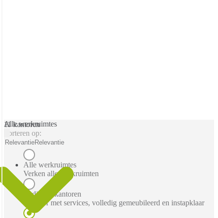
Alle werkruimtes
11 kantoren
Sorteren op:
Relevantie
Relevantie
Alle werkruimtes
Verken alle werkruimten
Bediende kantoren
Kantoor met services, volledig gemeubileerd en instapklaar