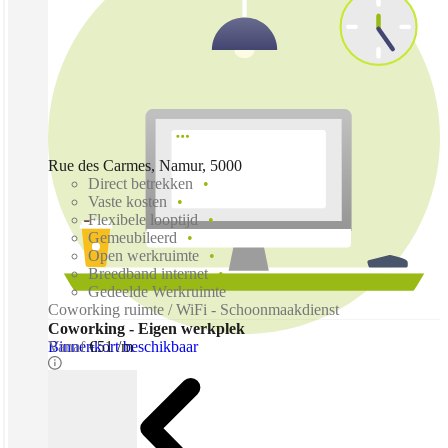
Rue des Carmes, Namur, 5000
Direct betrekken
Vaste kosten
Flexibele looptijd
Gemeubileerd
Open werkruimte
Breedband internet
Gedeelde Werkruimte
Coworking ruimte / WiFi - Schoonmaakdienst
Coworking - Eigen werkplek
Binnenkort beschikbaar
Vanaf
€51 /m