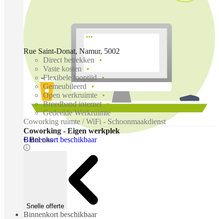
Rue Saint-Donat, Namur, 5002
Direct betrekken
Vaste kosten
Flexibele looptijd
Gemeubileerd
Open werkruimte
Breedband internet
Gedeelde Werkruimte
Coworking ruimte / WiFi - Schoonmaakdienst
Coworking - Eigen werkplek
Binnenkort beschikbaar
€ Bel ons
Snelle offerte
Binnenkort beschikbaar