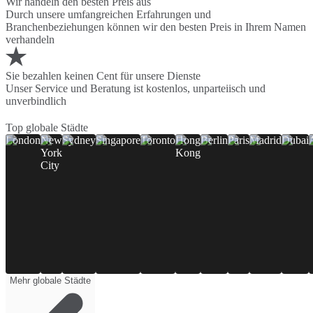
Wir handeln den besten Preis aus
Durch unsere umfangreichen Erfahrungen und
Branchenbeziehungen können wir den besten Preis in Ihrem Namen
verhandeln
Sie bezahlen keinen Cent für unsere Dienste
Unser Service und Beratung ist kostenlos, unparteiisch und
unverbindlich
Top globale Städte
London
New
Sydney
Singapore
Toronto
Hong
Berlin
Paris
Madrid
Dubai
York
Kong
City
Mehr globale Städte