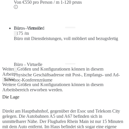
Von
€550 pro Person / m
1-120 prsns
Büros - Serviced
Büro - Virtuelle
€175 /m
Büro mit Dienstleistungen, voll möbliert und bezugsfertig
Büro - Virtuelle
Weitere Größen und Konfigurationen können in diesem
Arbeitsbereich erworben werden.
Physische Geschäftsadresse mit Post-, Empfangs- und Ad-
Schnellangebot
hoc-Konferenzräume
Weitere Größen und Konfigurationen können in diesem
Arbeitsbereich erworben werden.
Die Lage
Direkt am Hauptbahnhof, gegenüber der Esoc und Telekom City
gelegen. Die Autobahnen A5 und A67 befinden sich in
unmittelbarer Nähe. Der Flughafen Rhein Main ist nur 15 Minuten
mit dem Auto entfernt. Im Haus befindet sich sogar eine eigene