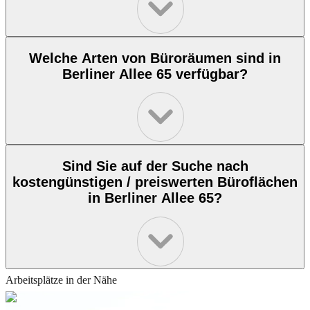
Welche Arten von Büroräumen sind in
Berliner Allee 65 verfügbar?
Sind Sie auf der Suche nach
kostengünstigen / preiswerten Büroflächen
in Berliner Allee 65?
Arbeitsplätze in der Nähe
Berliner Allee
Am
Schuchardstrasse
Roeßlerstrasse
B
47, Darmstadt,
Kavalleriesand
6, Darmstadt,
96, Darmstadt,
2