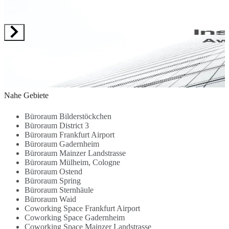
64295
5, Darmstadt,
64283
64293
6
Modern and
64295
Besprechungszimmer
Besprechungszim
I
attractive office
Besprechungszimmer
- Im
- Im
W
space - Fully
- 24 Std.
Stadtzentrum
Stadtzentrum
d
furnished -
erreichbar -
1.6 Km
1.9 Km
D
Customise your
Massgeschneidertes
R
office -
branding
U
Administrative
0.3 Km
0.5 Km
P
4
support -
C
Reception
K
Nahe Gebiete
services -
B
Meeting rooms...
Büroraum Bilderstöckchen
Büroraum District 3
Büroraum Frankfurt Airport
Büroraum Gadernheim
Büroraum Mainzer Landstrasse
Büroraum Mülheim, Cologne
Büroraum Ostend
Büroraum Spring
Büroraum Sternhäule
Büroraum Waid
Coworking Space Frankfurt Airport
Coworking Space Gadernheim
Coworking Space Mainzer Landstrasse