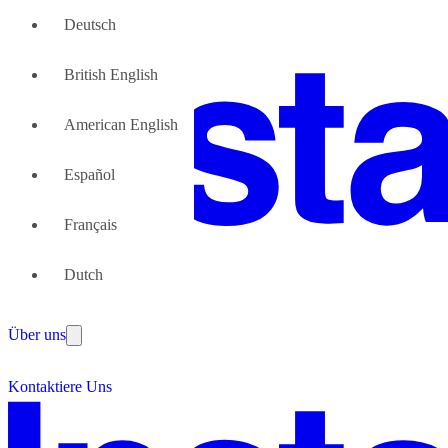
Deutsch
British English
American English
Español
Français
Große Teams
Dutch
Wir können Ihnen helfen
Vorteile von flexiblen Bürolösungen
Über uns
Werden Sie unser Partner
Kontaktiere Uns