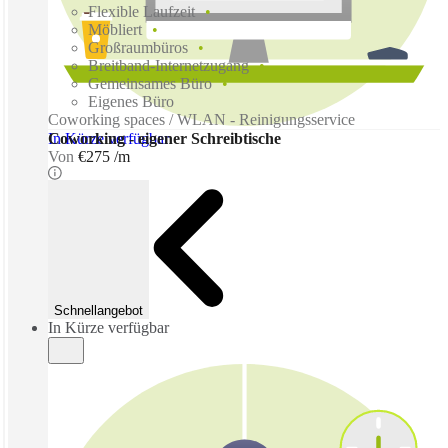
Flexible Laufzeit
Möbliert
Großraumbüros
Breitband-Internetzugang
Gemeinsames Büro
Eigenes Büro
Coworking spaces / WLAN - Reinigungsservice
In Kürze verfügbar
Coworking - eigener Schreibtische
Von
€275 /m
Schnellangebot
In Kürze verfügbar