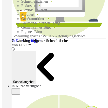
Schnell einziehen
Fixkosten
Flexible Laufzeit
Möbliert
Großraumbüros
Breitband-Internetzugang
Gemeinsames Büro
Eigenes Büro
Coworking spaces / WLAN - Reinigungsservice
In Kürze verfügbar
Coworking - eigener Schreibtische
Von
€150 /m
Schnellangebot
In Kürze verfügbar