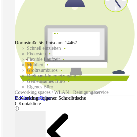
Dortustraße 56, Potsdam, 14467
Schnell einziehen
Fixkosten
Flexible Laufzeit
Möbliert
Großraumbüros
Breitband-Internetzugang
Gemeinsames Büro
Eigenes Büro
Coworking spaces / WLAN - Reinigungsservice
In Kürze verfügbar
Coworking - eigener Schreibtische
€ Kontaktiere