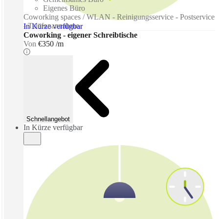
Eigenes Büro
Coworking spaces / WLAN - Reinigungsservice - Postservice
- Telefonannahme
In Kürze verfügbar
Coworking - eigener Schreibtische
Von
€350 /m
Schnellangebot
In Kürze verfügbar