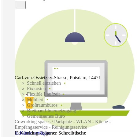
Carl-von-Ossietzky-Strasse, Potsdam, 14471
Schnell einziehen
Fixkosten
Flexible Laufzeit
Möbliert
Großraumbüros
Breitband-Internetzugang
Gemeinsames Büro
Coworking spaces / Parkplatz - WLAN - Küche -
Empfangsservice - Reinigungsservice
In Kürze verfügbar
Coworking - eigener Schreibtische