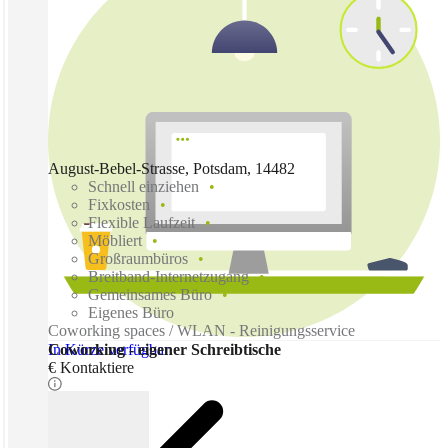
August-Bebel-Strasse, Potsdam, 14482
Schnell einziehen
Fixkosten
Flexible Laufzeit
Möbliert
Großraumbüros
Breitband-Internetzugang
Gemeinsames Büro
Eigenes Büro
Coworking spaces / WLAN - Reinigungsservice
In Kürze verfügbar
Coworking - eigener Schreibtische
€ Kontaktiere