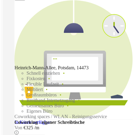
Heinrich-Mann-Allee, Potsdam, 14473
Schnell einziehen
Fixkosten
Flexible Laufzeit
Möbliert
Großraumbüros
Breitband-Internetzugang
Gemeinsames Büro
Eigenes Büro
Coworking spaces / WLAN - Reinigungsservice
In Kürze verfügbar
Coworking - eigener Schreibtische
Von
€325 /m