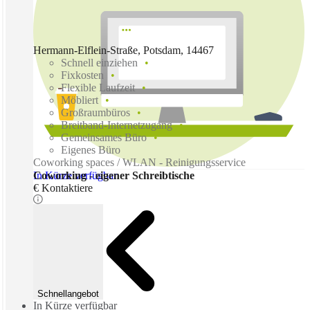
Hermann-Elflein-Straße, Potsdam, 14467
Schnell einziehen
Fixkosten
Flexible Laufzeit
Möbliert
Großraumbüros
Breitband-Internetzugang
Gemeinsames Büro
Eigenes Büro
Coworking spaces / WLAN - Reinigungsservice
In Kürze verfügbar
Coworking - eigener Schreibtische
€ Kontaktiere
Schnellangebot
In Kürze verfügbar