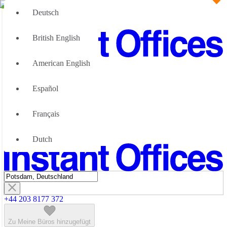
Deutsch
British English
American English
Große Teams
Wir können Ihnen helfen
Español
Vorteile von flexiblen Bürolösungen
Über uns
Français
Werden Sie unser Partner
Kontaktiere Uns
Dutch
+44 203 8177 372
Zu Meine Büros hinzugefügt