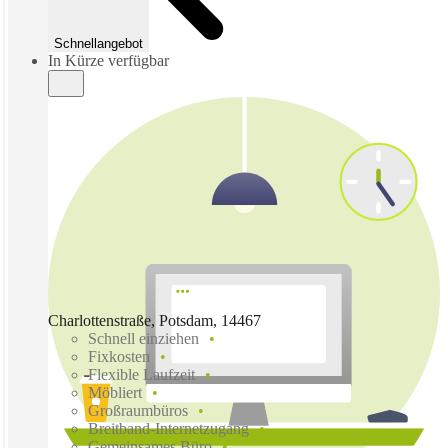
Schnellangebot
In Kürze verfügbar
Charlottenstraße, Potsdam, 14467
Schnell einziehen
Fixkosten
Flexible Laufzeit
Möbliert
Großraumbüros
Breitband-Internetzugang
Gemeinsames Büro