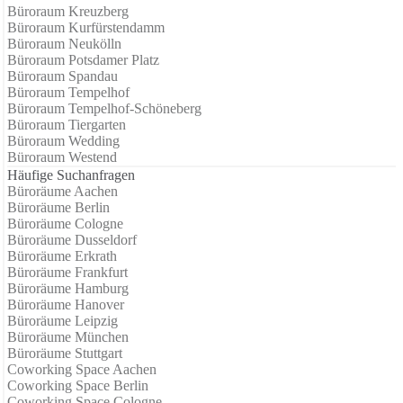
Büroraum Kreuzberg
Büroraum Kurfürstendamm
Büroraum Neukölln
Büroraum Potsdamer Platz
Büroraum Spandau
Büroraum Tempelhof
Büroraum Tempelhof-Schöneberg
Büroraum Tiergarten
Büroraum Wedding
Büroraum Westend
Häufige Suchanfragen
Büroräume Aachen
Büroräume Berlin
Büroräume Cologne
Büroräume Dusseldorf
Büroräume Erkrath
Büroräume Frankfurt
Büroräume Hamburg
Büroräume Hanover
Büroräume Leipzig
Büroräume München
Büroräume Stuttgart
Coworking Space Aachen
Coworking Space Berlin
Coworking Space Cologne