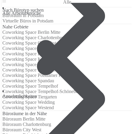
Alle
Nach Bürotyp suchen
Alle Arbeitsbereiche
Büroraum in Potsdam
Virtuelle Büros in Potsdam
Nahe Gebiete
Coworking Space Berlin Mitte
Coworking Space Charlottenburg
Coworking Space City West
Coworking Space Friedrichstadt
Coworking Space Friedrichstrasse
Coworking Space Kreuzberg
Coworking Space Kurfürstendamm
Coworking Space Neukölln
Coworking Space Potsdamer Platz
Coworking Space Spandau
Coworking Space Tempelhof
Coworking Space Tempelhof-Schöneberg
Annehmlichkeiten
Coworking Space Tiergarten
Coworking Space Wedding
Coworking Space Westend
Büroräume in der Nähe
Büroraum Berlin Mitte
Büroraum Charlottenburg
Büroraum City West