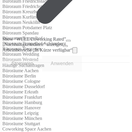
Büroraum Friedrichstadt
Büroraum Friedrichstrasse
Büroraum Kreuzberg
Büroraum Kurfürstendamm
Büroraum Neukölln
Büroraum Potsdamer Platz
Büroraum Spandau
Büroraum Tempelhof
Show “WELL Coworking Rated”
Büroraum Tempelhof-Schöneberg
„Nachhaltigkeitsdaten“ anzeigen
Büroraum Tiergarten
Arbeitsbereiche „In Kürze verfügbar“
Büroraum Wedding
Büroraum Westend
Stornieren
Anwenden
Häufige Suchanfragen
Büroräume Aachen
Büroräume Berlin
Büroräume Cologne
Büroräume Dusseldorf
Büroräume Erkrath
Büroräume Frankfurt
Büroräume Hamburg
Büroräume Hanover
Büroräume Leipzig
Büroräume München
Büroräume Stuttgart
Coworking Space Aachen