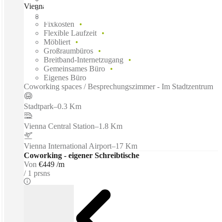
Vienna, Schwarzenbergplatz, Vienna, 1010
Schnell einziehen
Fixkosten
Flexible Laufzeit
Möbliert
Großraumbüros
Breitband-Internetzugang
Gemeinsames Büro
Eigenes Büro
Coworking spaces / Besprechungszimmer - Im Stadtzentrum
Stadtpark
–
0.3 Km
Vienna Central Station
–
1.8 Km
Vienna International Airport
–
17 Km
Coworking - eigener Schreibtische
Von
€449 /m
1 prsns