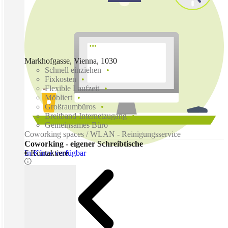
Markhofgasse, Vienna, 1030
Schnell einziehen
Fixkosten
Flexible Laufzeit
Möbliert
Großraumbüros
Breitband-Internetzugang
Gemeinsames Büro
Coworking spaces / WLAN - Reinigungsservice
Coworking - eigener Schreibtische
In Kürze verfügbar
€ Kontaktiere