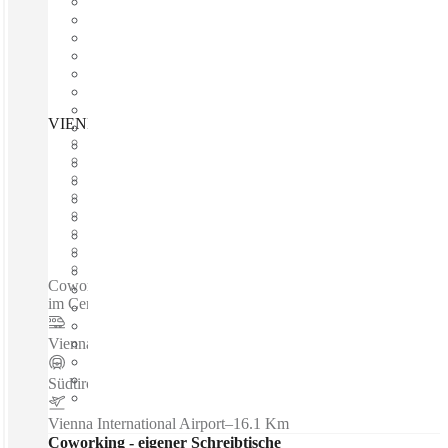
VIENNA, Icon Tower, Vienna, 1100
Schnell einziehen
Fixkosten
Flexible Laufzeit
Möbliert
Großraumbüros
Breitband-Internetzugang
Gemeinsames Büro
Eigenes Büro
Coworking spaces / Besprechungszimmer - Café / Restaurant
im Centerkomplex - Im Stadtzentrum
Vienna Central Station
–
0.1 Km
Südtiroler Platz - Hauptbahnhof,Wein
–
0.1 Km
Vienna International Airport
–
16.1 Km
Coworking - eigener Schreibtische