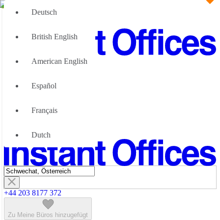
Deutsch
British English
American English
Große Teams
Wir können Ihnen helfen
Español
Vorteile von flexiblen Bürolösungen
Über uns
Français
Werden Sie unser Partner
Kontaktiere Uns
Dutch
+44 203 8177 372
Zu Meine Büros hinzugefügt