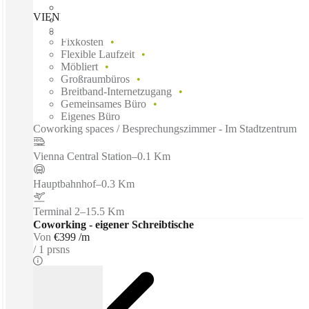
VIENNA, Spaces Icon Central Station, Vienna, 1100
Schnell einziehen
Fixkosten
Flexible Laufzeit
Möbliert
Großraumbüros
Breitband-Internetzugang
Gemeinsames Büro
Eigenes Büro
Coworking spaces / Besprechungszimmer - Im Stadtzentrum
Vienna Central Station
–
0.1 Km
Hauptbahnhof
–
0.3 Km
Terminal 2
–
15.5 Km
Coworking - eigener Schreibtische
Von
€399 /m
1 prsns