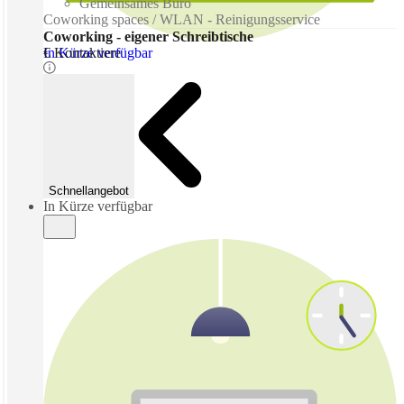
Gemeinsames Büro
Coworking spaces / WLAN - Reinigungsservice
Coworking - eigener Schreibtische
In Kürze verfügbar
€ Kontaktiere
Schnellangebot
In Kürze verfügbar