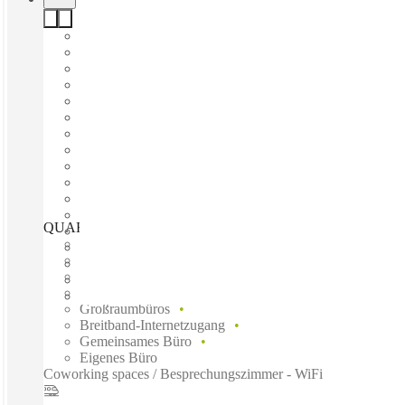
QUARTIER BELVEDERE CENTRAL, Vienna, 1100
Schnell einziehen
Fixkosten
Flexible Laufzeit
Möbliert
Großraumbüros
Breitband-Internetzugang
Gemeinsames Büro
Eigenes Büro
Coworking spaces / Besprechungszimmer - WiFi