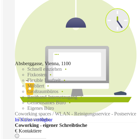
Absberggasse, Vienna, 1100
Schnell einziehen
Fixkosten
Flexible Laufzeit
Möbliert
Großraumbüros
Breitband-Internetzugang
Gemeinsames Büro
Eigenes Büro
Coworking spaces / WLAN - Reinigungsservice - Postservice
- Telefonannahme
In Kürze verfügbar
Coworking - eigener Schreibtische
€ Kontaktiere