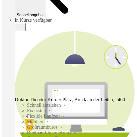
Schnellangebot
In Kürze verfügbar
Doktor Theodor Körner Platz, Bruck an der Leitha, 2460
Schnell einziehen
Fixkosten
Flexible Laufzeit
Möbliert
Großraumbüros
Breitband-Internetzugang