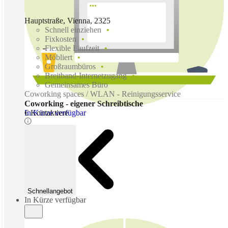
Hauptstraße, Vienna, 2325
Schnell einziehen
Fixkosten
Flexible Laufzeit
Möbliert
Großraumbüros
Breitband-Internetzugang
Gemeinsames Büro
Coworking spaces / WLAN - Reinigungsservice
Coworking - eigener Schreibtische
In Kürze verfügbar
€ Kontaktiere
Schnellangebot
In Kürze verfügbar