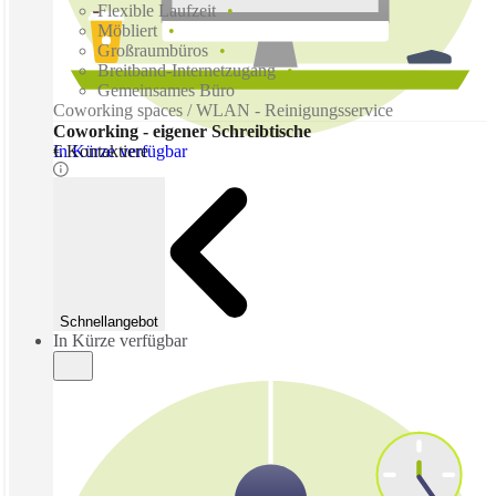
Flexible Laufzeit
Möbliert
Großraumbüros
Breitband-Internetzugang
Gemeinsames Büro
Coworking spaces / WLAN - Reinigungsservice
Coworking - eigener Schreibtische
In Kürze verfügbar
€ Kontaktiere
Schnellangebot
In Kürze verfügbar