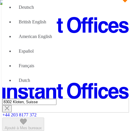
Deutsch
British English
American English
Grandes Equipes
Nous pouvons aider
Español
Pourquoi choisir des bureaux flexibles
À propos de nous
Français
À propos d'Instant Offices
Nous Contacter
Dutch
Devenir partenaire
+44 203 8177 372
Ajouté à Mes bureaux