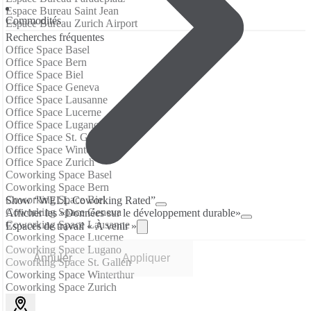
Espace Bureau Saint Jean
Commodités
Espace Bureau Zurich Airport
Recherches fréquentes
Office Space Basel
Office Space Bern
Office Space Biel
Office Space Geneva
Office Space Lausanne
Office Space Lucerne
Office Space Lugano
Office Space St. Gallen
Office Space Winterthur
Office Space Zurich
Coworking Space Basel
Coworking Space Bern
Coworking Space Biel
Show “WELL Coworking Rated”
Coworking Space Geneva
Afficher les «Données sur le développement durable»
Coworking Space Lausanne
Espaces de travail « À venir »
Coworking Space Lucerne
Coworking Space Lugano
Annuler
Appliquer
Coworking Space St. Gallen
Coworking Space Winterthur
Coworking Space Zurich