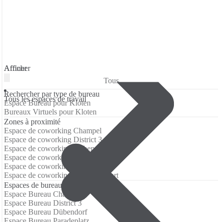
Affiner
Afficher
Tous
Rechercher par type de bureau
Tous les espaces de travail
Espace Bureau pour Kloten
Bureaux Virtuels pour Kloten
Zones à proximité
Espace de coworking Champel
Espace de coworking District 3
Espace de coworking Dübendorf
Espace de coworking Paradeplatz
Espace de coworking Saint Jean
Espace de coworking Zurich Airport
Espaces de bureaux à proximité
Espace Bureau Champel
Espace Bureau District 3
Espace Bureau Dübendorf
Espace Bureau Paradeplatz