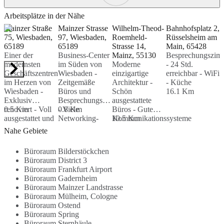
Arbeitsplätze in der Nähe
Mainzer Straße
Mainzer Strasse
Wilhelm-Theod-
Bahnhofsplatz 2,
F
75, Wiesbaden,
97, Wiesbaden,
Roemheld-
Rüsselsheim am
S
65189
65189
Strasse 14,
Main, 65428
K
Einer der
Business-Center
Mainz, 55130
Besprechungszim
6
modernsten
im Süden von
Moderne
- 24 Std.
B
Geschäftszentren
Wiesbaden -
einzigartige
erreichbar - WiFi
-
im Herzen von
Zeitgemäße
Architektur -
- Küche
e
Wiesbaden -
Büros und
Schön
16.1 Km
D
Exklusiv
Besprechungsräume
ausgestattete
2
renoviert - Voll
0.5 Km
- Viele
0.8 Km
Büros - Gute
ausgestattet und
Networking-
Kommunikationssysteme
10.5 Km
geschmackvoll
Möglichkeiten -
- Renommierter
Nahe Gebiete
eingerichtet...
Admin-Team-
Medien- und
Unterstützung...
Wirtschaftsstandort...
Büroraum Bilderstöckchen
Büroraum District 3
Büroraum Frankfurt Airport
Büroraum Gadernheim
Büroraum Mainzer Landstrasse
Büroraum Mülheim, Cologne
Büroraum Ostend
Büroraum Spring
Büroraum Sternhäule