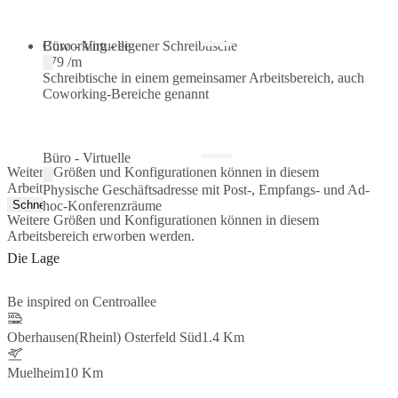
Coworking - eigener Schreibtische
Büro - Virtuelle
€79 /m
Schreibtische in einem gemeinsamer Arbeitsbereich, auch
Coworking-Bereiche genannt
Büro - Virtuelle
Weitere Größen und Konfigurationen können in diesem
Arbeitsbereich erworben werden.
Physische Geschäftsadresse mit Post-, Empfangs- und Ad-
Schnellangebot
hoc-Konferenzräume
Weitere Größen und Konfigurationen können in diesem
Arbeitsbereich erworben werden.
Die Lage
Be inspired on Centroallee
Oberhausen(Rheinl) Osterfeld Süd
1.4 Km
Muelheim
10 Km