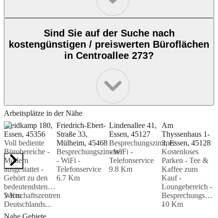
Sind Sie auf der Suche nach
kostengünstigen / preiswerten Büroflächen
in Centroallee 273?
Arbeitsplätze in der Nähe
Weidkamp 180,
Friedrich-Ebert-
Lindenallee 41,
Am
Essen, 45356
Straße 33,
Essen, 45127
Thyssenhaus 1-
T
Voll bediente
Mülheim, 45468
Besprechungszimmer
3, Essen, 45128
3
Bürobereiche -
Besprechungszimmer
- WiFi -
Kostenloses
I
Modern
- WiFi -
Telefonservice
Parken - Tee &
E
ausgestattet -
Telefonservice
9.8 Km
Kaffee zum
O
Gehört zu den
6.7 Km
Kauf -
I
bedeutendsten
Loungebereich -
A
Wirtschaftszentren
5 Km
Besprechungsräu
M
Deutschlands...
-
10 Km
-
Rollstuhlgerecht
P
Nahe Gebiete