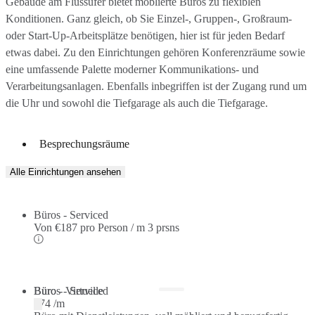
Gebäude am Flussufer bietet möblierte Büros zu flexiblen
Konditionen. Ganz gleich, ob Sie Einzel-, Gruppen-, Großraum-
oder Start-Up-Arbeitsplätze benötigen, hier ist für jeden Bedarf
etwas dabei. Zu den Einrichtungen gehören Konferenzräume sowie
eine umfassende Palette moderner Kommunikations- und
Verarbeitungsanlagen. Ebenfalls inbegriffen ist der Zugang rund um
die Uhr und sowohl die Tiefgarage als auch die Tiefgarage.
Besprechungsräume
Alle Einrichtungen ansehen
Büros - Serviced
Von
€187 pro Person / m
3 prsns
Büros - Serviced
Büro - Virtuelle
€74 /m