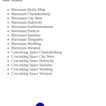
Büroräumen und
All-Inclusive -
A
Konferenzzimmern...
Admin...
i
Büroraum Berlin Mitte
Büroraum Charlottenburg
Büroraum City West
Büroraum Hafencity
Büroraum Kurfürstendamm
Büroraum Pankow
Büroraum Spandau
Büroraum Tiergarten
Büroraum Wedding
Büroraum Westend
Coworking Space Charlottenburg
Coworking Space City West
Coworking Space Hafencity
Coworking Space Spandau
Coworking Space Wedding
Coworking Space Westend