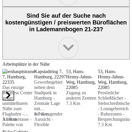
Sind Sie auf der Suche nach
kostengünstigen / preiswerten Büroflächen
in Lademannbogen 21-23?
Arbeitsplätze in der Nähe
Obenhauptstrasse
Kapstadtring 7,
53, Hans-
53, Hans-
H
7, Hamburg,
Hamburg, 22297
Henny-Jahnn-
Henny-Jahnn-
S
22335
Gewerbegebiet
Weg, Hamburg,
Weg, Hamburg,
H
Das einzige
neben dem
22085
22085
S
Business Center
Stadtpark in
Zugang zu
Persönliche
h
in der
Hamburg -
anderen Zentren
Schließfächer -
-
unmittelbaren
Zentrale Lage
7.3 Km
Stehschreibtische
g
Nähe zum
mit
- Loungebereich
T
Flughafen -
hervorragender
4.7 Km
- Ruhezonen -
u
Außenterrasse -
3.6 Km
Aussicht -
Besprechungsräu
T
8
Palette von
Flexible
7.3 Km
-
bedienten
Konditionen und
v
Nahe Gebiete