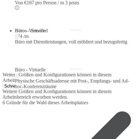
Von
€187 pro Person / m
3 prsns
Büros - Serviced
Büro - Virtuelle
€74 /m
Büro mit Dienstleistungen, voll möbliert und bezugsfertig
Büro - Virtuelle
Weitere Größen und Konfigurationen können in diesem
Arbeitsbereich erworben werden.
Physische Geschäftsadresse mit Post-, Empfangs- und Ad-
Schnellangebot
hoc-Konferenzräume
Weitere Größen und Konfigurationen können in diesem
Arbeitsbereich erworben werden.
6 Gründe für die Wahl dieses Arbeitsplatzes