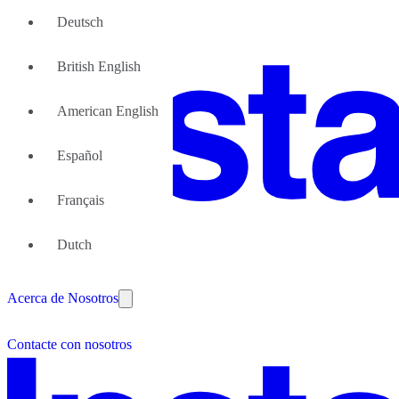
Deutsch
British English
American English
Español
Français
Gran Equipo
Dutch
Nosotras podemos ayudar
¿Por qué las oficinas flexibles
Acerca de Nosotros
Asóciese con nosotros
Contacte con nosotros