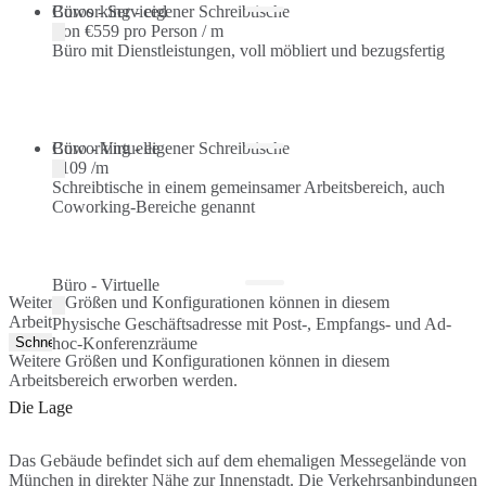
Büros - Serviced
Coworking - eigener Schreibtische
Von
€559 pro Person / m
Büro mit Dienstleistungen, voll möbliert und bezugsfertig
Coworking - eigener Schreibtische
Büro - Virtuelle
€109 /m
Schreibtische in einem gemeinsamer Arbeitsbereich, auch
Coworking-Bereiche genannt
Büro - Virtuelle
Weitere Größen und Konfigurationen können in diesem
Arbeitsbereich erworben werden.
Physische Geschäftsadresse mit Post-, Empfangs- und Ad-
Schnellangebot
hoc-Konferenzräume
Weitere Größen und Konfigurationen können in diesem
Arbeitsbereich erworben werden.
Die Lage
Das Gebäude befindet sich auf dem ehemaligen Messegelände von
München in direkter Nähe zur Innenstadt. Die Verkehrsanbindungen