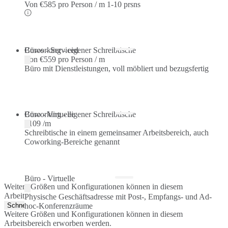
Von
€585 pro Person / m
1-10 prsns
Büros - Serviced
Coworking - eigener Schreibtische
Von
€559 pro Person / m
Büro mit Dienstleistungen, voll möbliert und bezugsfertig
Coworking - eigener Schreibtische
Büro - Virtuelle
€109 /m
Schreibtische in einem gemeinsamer Arbeitsbereich, auch
Coworking-Bereiche genannt
Büro - Virtuelle
Weitere Größen und Konfigurationen können in diesem
Arbeitsbereich erworben werden.
Physische Geschäftsadresse mit Post-, Empfangs- und Ad-
Schnellangebot
hoc-Konferenzräume
Weitere Größen und Konfigurationen können in diesem
Arbeitsbereich erworben werden.