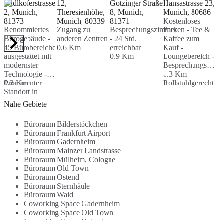
Radlkoferstrasse
12,
Gotzinger Straße
Hansastrasse 23,
L
2, Munich,
Theresienhöhe,
8, Munich,
Munich, 80686
S
81373
Munich, 80339
81371
Kostenloses
M
Renommiertes
Zugang zu
Besprechungszimmer
Parken - Tee &
K
Bürogebäude -
anderen Zentren
- 24 Std.
Kaffee zum
P
45 Bürobereiche
0.6 Km
erreichbar
Kauf -
L
ausgestattet mit
0.9 Km
Loungebereich -
E
modernster
Besprechungsräu
-
Technologie -
-
1.3 Km
z
Prominenter
0.3 Km
Rollstuhlgerecht
B
1
Standort in
-
München-
R
Nahe Gebiete
Sendling...
Büroraum Bilderstöckchen
Büroraum Frankfurt Airport
Büroraum Gadernheim
Büroraum Mainzer Landstrasse
Büroraum Mülheim, Cologne
Büroraum Old Town
Büroraum Ostend
Büroraum Sternhäule
Büroraum Waid
Coworking Space Gadernheim
Coworking Space Old Town