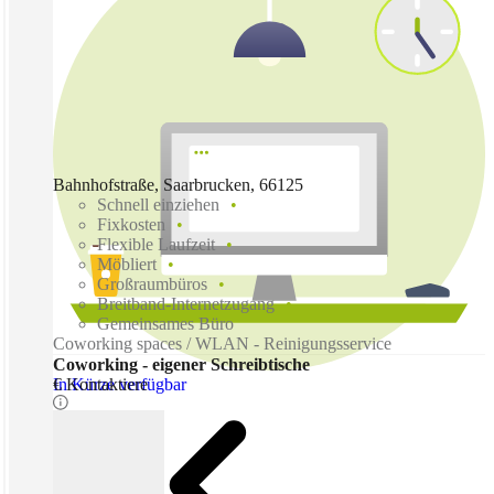
Bahnhofstraße, Saarbrucken, 66125
Schnell einziehen
Fixkosten
Flexible Laufzeit
Möbliert
Großraumbüros
Breitband-Internetzugang
Gemeinsames Büro
Coworking spaces / WLAN - Reinigungsservice
Coworking - eigener Schreibtische
In Kürze verfügbar
€ Kontaktiere