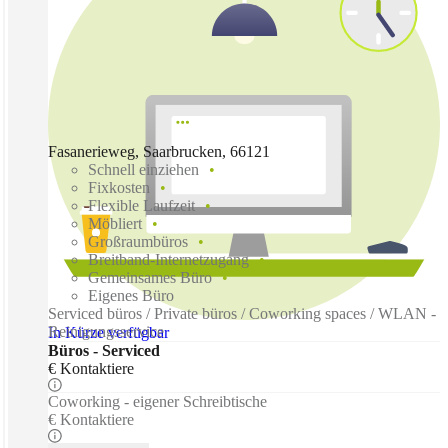
Fasanerieweg, Saarbrucken, 66121
Schnell einziehen
Fixkosten
Flexible Laufzeit
Möbliert
Großraumbüros
Breitband-Internetzugang
Gemeinsames Büro
Eigenes Büro
Serviced büros / Private büros / Coworking spaces / WLAN -
Reinigungsservice
In Kürze verfügbar
Büros - Serviced
€ Kontaktiere
Coworking - eigener Schreibtische
€ Kontaktiere