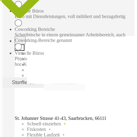
Betreute Büros
Büro mit Dienstleistungen, voll möbliert und bezugsfertig
Coworking Bereiche
Schreibtische in einem gemeinsamer Arbeitsbereich, auch
Coworking-Bereiche genannt
Virtuelle Büros
Physische Geschäftsadresse mit Post-, Empfangs- und Ad-
hoc-Konferenzräume
Stornieren
Anwenden
St. Johanner Strasse 41-43, Saarbrucken, 66111
Schnell einziehen
Fixkosten
Flexible Laufzeit