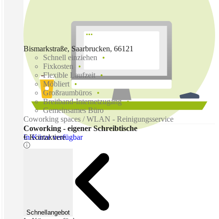
Bismarkstraße, Saarbrucken, 66121
Schnell einziehen
Fixkosten
Flexible Laufzeit
Möbliert
Großraumbüros
Breitband-Internetzugang
Gemeinsames Büro
Coworking spaces / WLAN - Reinigungsservice
Coworking - eigener Schreibtische
In Kürze verfügbar
€ Kontaktiere
Schnellangebot