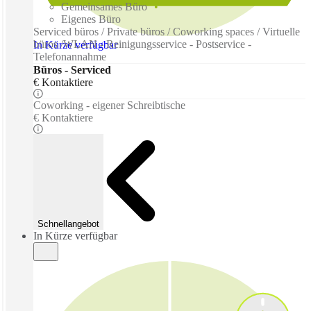
Gemeinsames Büro
Eigenes Büro
Serviced büros / Private büros / Coworking spaces / Virtuelle
büros /WLAN - Reinigungsservice - Postservice -
In Kürze verfügbar
Telefonannahme
Büros - Serviced
€ Kontaktiere
Coworking - eigener Schreibtische
€ Kontaktiere
Schnellangebot
In Kürze verfügbar