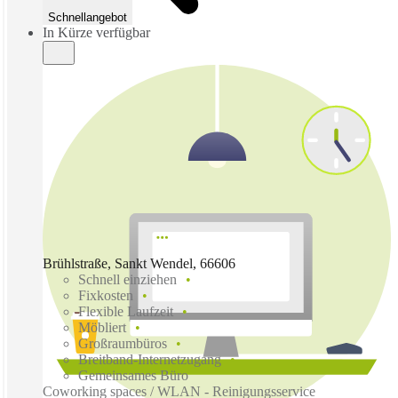
Schnellangebot
In Kürze verfügbar
Brühlstraße, Sankt Wendel, 66606
Schnell einziehen
Fixkosten
Flexible Laufzeit
Möbliert
Großraumbüros
Breitband-Internetzugang
Gemeinsames Büro
Coworking spaces / WLAN - Reinigungsservice