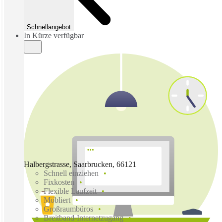
Schnellangebot
In Kürze verfügbar
Halbergstrasse, Saarbrucken, 66121
Schnell einziehen
Fixkosten
Flexible Laufzeit
Möbliert
Großraumbüros
Breitband-Internetzugang