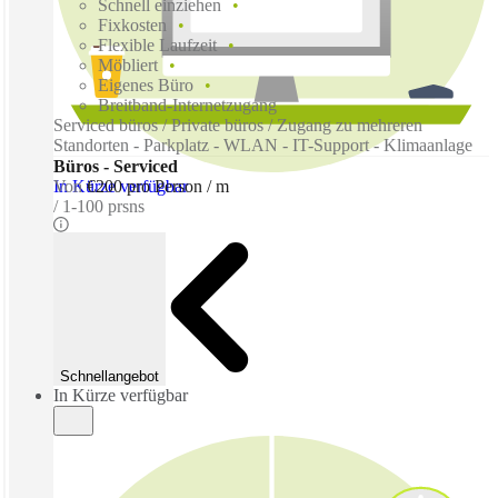
Schnell einziehen
Fixkosten
Flexible Laufzeit
Möbliert
Eigenes Büro
Breitband-Internetzugang
Serviced büros / Private büros / Zugang zu mehreren
Standorten - Parkplatz - WLAN - IT-Support - Klimaanlage
Büros - Serviced
In Kürze verfügbar
Von
€200 pro Person / m
1-100 prsns
Schnellangebot
In Kürze verfügbar