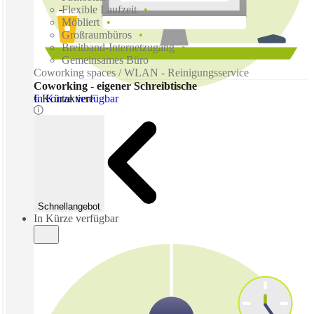
Flexible Laufzeit
Möbliert
Großraumbüros
Breitband-Internetzugang
Gemeinsames Büro
Coworking spaces / WLAN - Reinigungsservice
Coworking - eigener Schreibtische
In Kürze verfügbar
€ Kontaktiere
Schnellangebot
In Kürze verfügbar