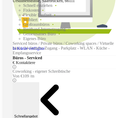
Ursulinenstrasse, Saarbrucken, 66111
Schnell einziehen
Fixkosten
Flexible Laufzeit
Möbliert
Großraumbüros
Breitband-Internetzugang
Gemeinsames Büro
Eigenes Büro
Serviced büros / Private büros / Coworking spaces / Virtuelle
büros /24-Stunden-Zugang - Parkplatz - WLAN - Küche -
In Kürze verfügbar
Empfangsservice
Büros - Serviced
€ Kontaktiere
Coworking - eigener Schreibtische
Von
€109 /m
Schnellangebot