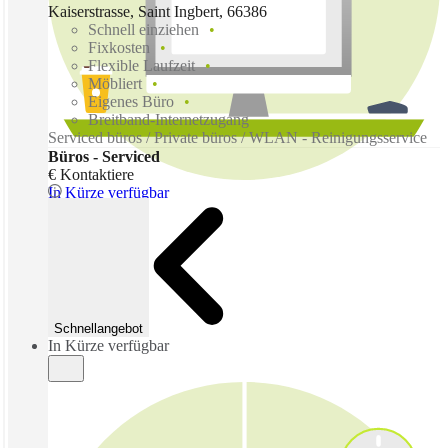
Kaiserstrasse, Saint Ingbert, 66386
Schnell einziehen
Fixkosten
Flexible Laufzeit
Möbliert
Eigenes Büro
Breitband-Internetzugang
Serviced büros / Private büros / WLAN - Reinigungsservice
Büros - Serviced
€ Kontaktiere
In Kürze verfügbar
Schnellangebot
In Kürze verfügbar