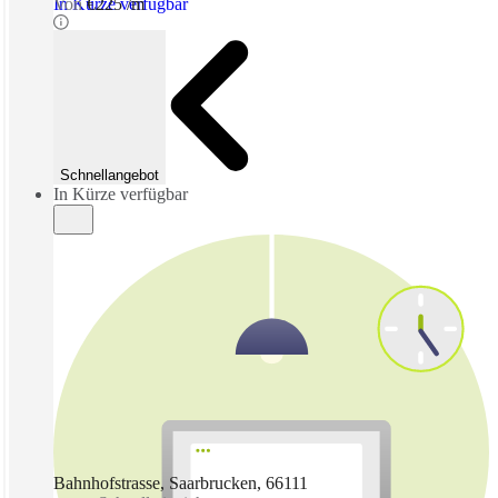
In Kürze verfügbar
Von
€225 /m
Schnellangebot
In Kürze verfügbar
Bahnhofstrasse, Saarbrucken, 66111