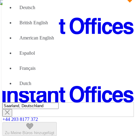
Deutsch
British English
American English
Große Teams
Wir können Ihnen helfen
Español
Vorteile von flexiblen Bürolösungen
Über uns
Français
Werden Sie unser Partner
Kontaktiere Uns
Dutch
+44 203 8177 372
Zu Meine Büros hinzugefügt