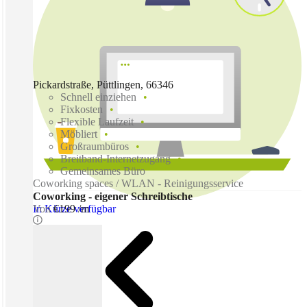
Pickardstraße, Püttlingen, 66346
Schnell einziehen
Fixkosten
Flexible Laufzeit
Möbliert
Großraumbüros
Breitband-Internetzugang
Gemeinsames Büro
Coworking spaces / WLAN - Reinigungsservice
Coworking - eigener Schreibtische
In Kürze verfügbar
Von
€199 /m