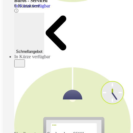
Büros - Serviced
In Kürze verfügbar
€ Kontaktiere
Schnellangebot
In Kürze verfügbar