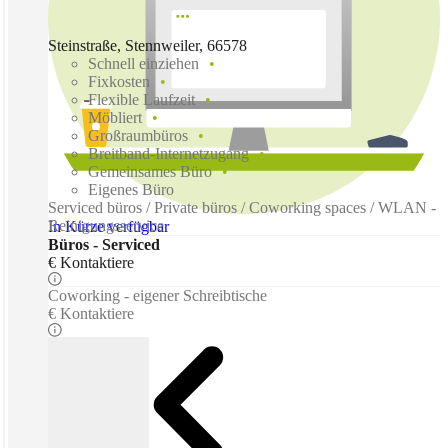
Steinstraße, Stennweiler, 66578
Schnell einziehen
Fixkosten
Flexible Laufzeit
Möbliert
Großraumbüros
Breitband-Internetzugang
Gemeinsames Büro
Eigenes Büro
Serviced büros / Private büros / Coworking spaces / WLAN -
Reinigungsservice
In Kürze verfügbar
Büros - Serviced
€ Kontaktiere
Coworking - eigener Schreibtische
€ Kontaktiere