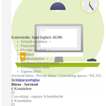
Kaiserstraße, Saint Ingbert, 66386
Schnell einziehen
Fixkosten
Flexible Laufzeit
Möbliert
Großraumbüros
Breitband-Internetzugang
Gemeinsames Büro
Eigenes Büro
Serviced büros / Private büros / Coworking spaces / WLAN -
Reinigungsservice
In Kürze verfügbar
Büros - Serviced
€ Kontaktiere
Coworking - eigener Schreibtische
€ Kontaktiere