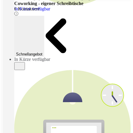
Coworking - eigener Schreibtische
In Kürze verfügbar
€ Kontaktiere
Schnellangebot
In Kürze verfügbar