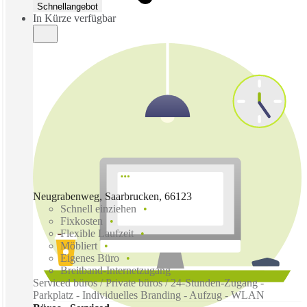
Schnellangebot
In Kürze verfügbar
Neugrabenweg, Saarbrucken, 66123
Schnell einziehen
Fixkosten
Flexible Laufzeit
Möbliert
Eigenes Büro
Breitband-Internetzugang
Serviced büros / Private büros / 24-Stunden-Zugang -
Parkplatz - Individuelles Branding - Aufzug - WLAN