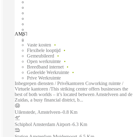
AMSTERDAM, Amsterdamse Bos, Amsterdam, 1081 CN
Direct betrekken
Vaste kosten
Flexibele looptijd
Gemeubileerd
Open werkruimte
Breedband internet
Gedeelde Werkruimte
Prive Werkruimte
Inbegrepen diensten / Privékantoren Coworking ruimte /
Virtuele kantoren /This striking center offers businesses the
best of both worlds – it’s located between Amstelveen and de
Zuidas, a busy financial district, b...
Uilenstede, Amstelveen
–
0.8 Km
Schiphol Amsterdam Airport
–
6.3 Km
Station Amsterdam-Muiderpoort
–
6.5 Km