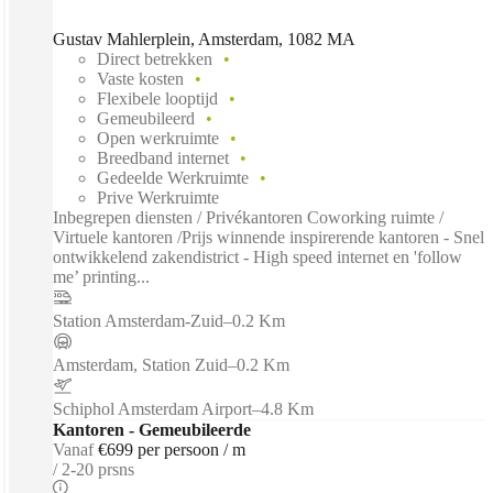
Gustav Mahlerplein, Amsterdam, 1082 MA
Direct betrekken
Vaste kosten
Flexibele looptijd
Gemeubileerd
Open werkruimte
Breedband internet
Gedeelde Werkruimte
Prive Werkruimte
Inbegrepen diensten / Privékantoren Coworking ruimte /
Virtuele kantoren /Prijs winnende inspirerende kantoren - Snel
ontwikkelend zakendistrict - High speed internet en 'follow
me’ printing...
Station Amsterdam-Zuid
–
0.2 Km
Amsterdam, Station Zuid
–
0.2 Km
Schiphol Amsterdam Airport
–
4.8 Km
Kantoren - Gemeubileerde
Vanaf
€699 per persoon / m
2-20 prsns