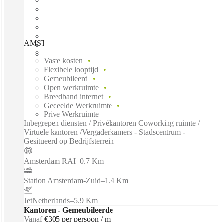
AMSTERDAM, Buitenveldert, Amsterdam, 1083 GG
Direct betrekken
Vaste kosten
Flexibele looptijd
Gemeubileerd
Open werkruimte
Breedband internet
Gedeelde Werkruimte
Prive Werkruimte
Inbegrepen diensten / Privékantoren Coworking ruimte /
Virtuele kantoren /Vergaderkamers - Stadscentrum -
Gesitueerd op Bedrijfsterrein
Amsterdam RAI
–
0.7 Km
Station Amsterdam-Zuid
–
1.4 Km
JetNetherlands
–
5.9 Km
Kantoren - Gemeubileerde
Vanaf
€305 per persoon / m