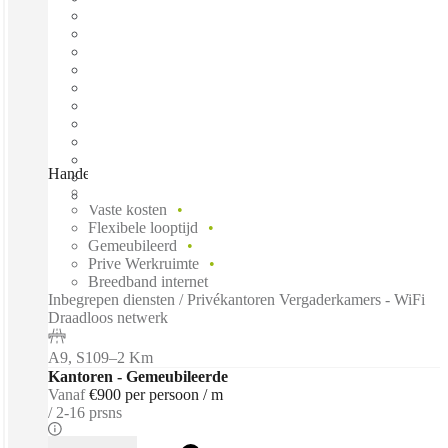
Handelsweg, Amstelveen, 1181 ZA
Direct betrekken
Vaste kosten
Flexibele looptijd
Gemeubileerd
Prive Werkruimte
Breedband internet
Inbegrepen diensten / Privékantoren Vergaderkamers - WiFi
Draadloos netwerk
A9, S109
–
2 Km
Kantoren - Gemeubileerde
Vanaf
€900 per persoon / m
2-16 prsns