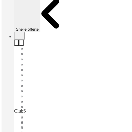
Snelle offerte
ClubSpace, Amstelveen, 1183 DJ
Direct betrekken
Vaste kosten
Flexibele looptijd