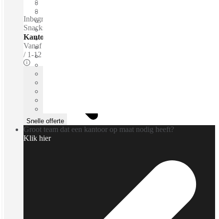
Prive Werkruimte
Breedband internet
Inbegrepen diensten / Privékantoren Electric vehicle charger -
Snacks - Standing desks - Mothers room - Lounge space
Kantoren - Gemeubileerde
Vanaf
€250 per persoon / m
1-12 prsns
Snelle offerte
Groot team dat een kantoor op maat nodig heeft?
Klik hier