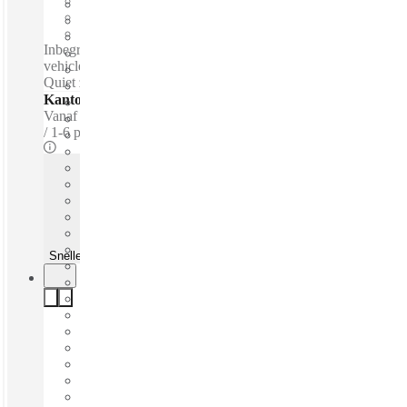
Gemeubileerd
Prive Werkruimte
Breedband internet
Inbegrepen diensten / Privékantoren Free parking - Electric
vehicle charger - Tea & Coffee for purchase - Lounge space -
Quiet zones
Kantoren - Gemeubileerde
Vanaf
€350 per persoon / m
1-6 prsns
Snelle offerte