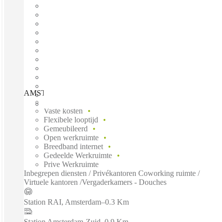
AMSTERDAM, Spaces Zuidas I, Amsterdam, 1083 HN
Direct betrekken
Vaste kosten
Flexibele looptijd
Gemeubileerd
Open werkruimte
Breedband internet
Gedeelde Werkruimte
Prive Werkruimte
Inbegrepen diensten / Privékantoren Coworking ruimte /
Virtuele kantoren /Vergaderkamers - Douches
Station RAI, Amsterdam
–
0.3 Km
Station Amsterdam-Zuid
–
0.9 Km