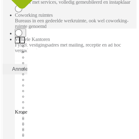
Kantoor met services, volledig gemeubileerd en instapklaar
Coworking ruimtes
Bureaus in een gedeelde werkruimte, ook wel coworking-
ruimte genoemd
Virtuele Kantoren
Fysiek vestigingsadres met mailing, receptie en ad hoc
vergaderruimtes
Annuleren
Toepas
Kronenburg Offices Amstelveen, Amstelveen, 1183 AV
Direct betrekken
Vaste kosten
Flexibele looptijd
Gemeubileerd