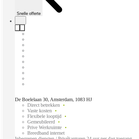
Snelle offerte
De Boelelaan 30, Amsterdam, 1083 HJ
Direct betrekken
Vaste kosten
Flexibele looptijd
Gemeubileerd
Prive Werkruimte
Breedband internet
Inbegrepen diensten / Privékantoren 24 uur per dag toegang -