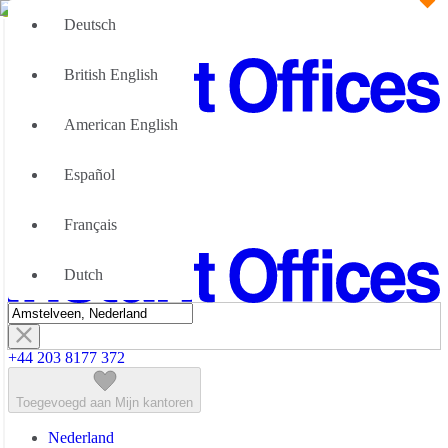
Deutsch
British English
American English
Groot Team
Wij kunnen u helpen
Español
Flexibele werkruimte; Waarom
Over Ons
Français
Neem contact met ons op
Dutch
+44 203 8177 372
Toegevoegd aan Mijn kantoren
Nederland