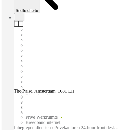
Snelle offerte
The Pulse, Amsterdam, 1081 LH
Direct betrekken
Vaste kosten
Flexibele looptijd
Gemeubileerd
Prive Werkruimte
Breedband internet
Inbegrepen diensten / Privékantoren 24-hour front desk -