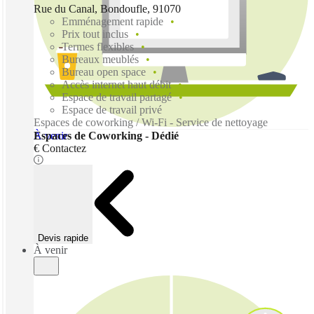
Rue du Canal, Bondoufle, 91070
Emménagement rapide
Prix tout inclus
Termes flexibles
Bureaux meublés
Bureau open space
Accès internet haut débit
Espace de travail partagé
Espace de travail privé
Espaces de coworking / Wi-Fi - Service de nettoyage
À venir
Espaces de Coworking - Dédié
€ Contactez
Devis rapide
À venir