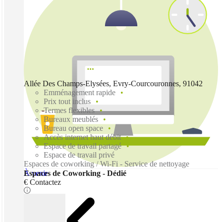
Allée Des Champs-Elysées, Evry-Courcouronnes, 91042
Emménagement rapide
Prix tout inclus
Termes flexibles
Bureaux meublés
Bureau open space
Accès internet haut débit
Espace de travail partagé
Espace de travail privé
Espaces de coworking / Wi-Fi - Service de nettoyage
À venir
Espaces de Coworking - Dédié
€ Contactez