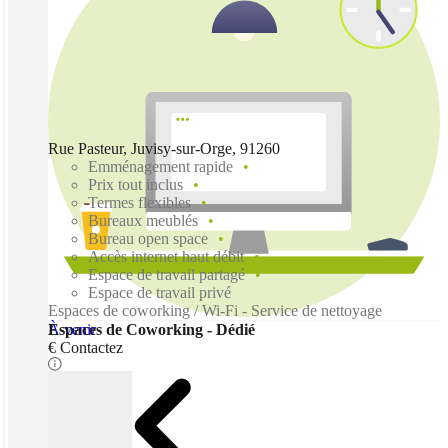
Rue Pasteur, Juvisy-sur-Orge, 91260
Emménagement rapide
Prix tout inclus
Termes flexibles
Bureaux meublés
Bureau open space
Accès internet haut débit
Espace de travail partagé
Espace de travail privé
Espaces de coworking / Wi-Fi - Service de nettoyage
À venir
Espaces de Coworking - Dédié
€ Contactez