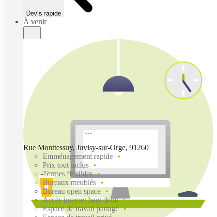
Devis rapide
À venir
Rue Monttessuy, Juvisy-sur-Orge, 91260
Emménagement rapide
Prix tout inclus
Termes flexibles
Bureaux meublés
Bureau open space
Accès internet haut débit
Espace de travail partagé