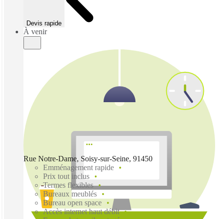
Devis rapide
À venir
Rue Notre-Dame, Soisy-sur-Seine, 91450
Emménagement rapide
Prix tout inclus
Termes flexibles
Bureaux meublés
Bureau open space
Accès internet haut débit