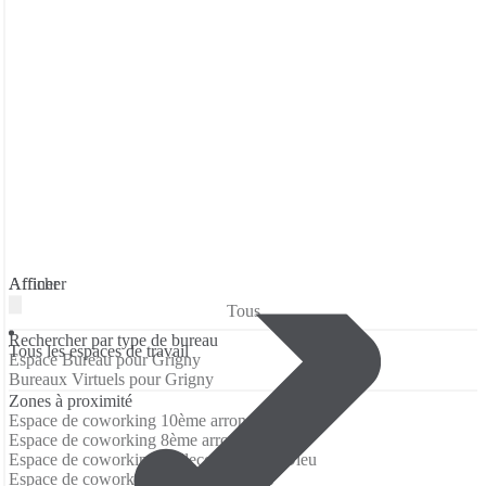
Affiner
Afficher
Tous
Rechercher par type de bureau
Tous les espaces de travail
Espace Bureau pour Grigny
Bureaux Virtuels pour Grigny
Zones à proximité
Espace de coworking 10ème arrondissement
Espace de coworking 8ème arrondissement
Espace de coworking Bellecour - Hôtel Dieu
Espace de coworking Champs Elysees