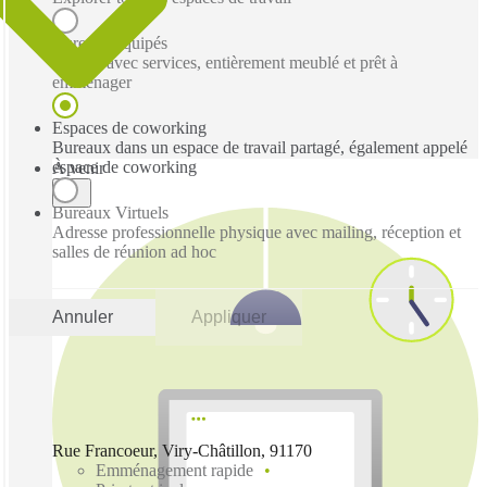
Bureaux équipés
Bureau avec services, entièrement meublé et prêt à
emménager
Espaces de coworking
Bureaux dans un espace de travail partagé, également appelé
espace de coworking
À venir
Bureaux Virtuels
Adresse professionnelle physique avec mailing, réception et
salles de réunion ad hoc
Annuler
Appliquer
Rue Francoeur, Viry-Châtillon, 91170
Emménagement rapide