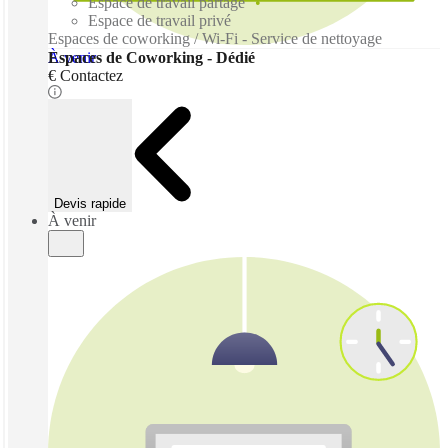
Espace de travail partagé
Espace de travail privé
Espaces de coworking / Wi-Fi - Service de nettoyage
À venir
Espaces de Coworking - Dédié
€ Contactez
Devis rapide
À venir