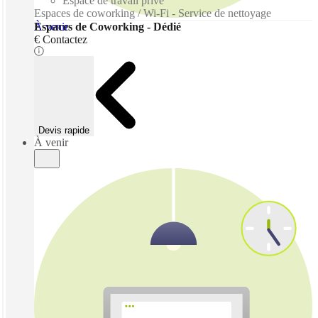
Espace de travail privé
Espaces de coworking / Wi-Fi - Service de nettoyage
À venir
Espaces de Coworking - Dédié
€ Contactez
Devis rapide
À venir