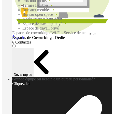
Prix tout inclus
Termes flexibles
Bureaux meublés
Bureau open space
Accès internet haut débit
Espace de travail partagé
Espace de travail privé
Espaces de coworking / Wi-Fi - Service de nettoyage
À venir
Espaces de Coworking - Dédié
€ Contactez
Devis rapide
Grande équipe ou besoin d'un bureau personnalisé?
Cliquez ici