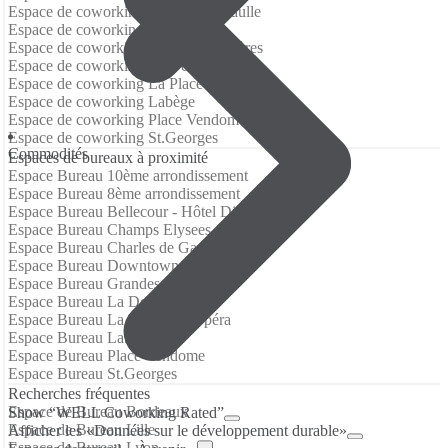
Espace de coworking Charles de Gaulle
Espace de coworking Downtown
Espace de coworking Grandes-Carrières
Espace de coworking La Defense
Espace de coworking La Place de l'Opéra
Espace de coworking Labège
Espace de coworking Place Vendome
Espace de coworking St.Georges
Commodités
Espaces de bureaux à proximité
Espace Bureau 10ème arrondissement
Espace Bureau 8ème arrondissement
Espace Bureau Bellecour - Hôtel Dieu
Espace Bureau Champs Elysees
Espace Bureau Charles de Gaulle
Espace Bureau Downtown
Espace Bureau Grandes-Carrières
Espace Bureau La Defense
Espace Bureau La Place de l'Opéra
Espace Bureau Labège
Espace Bureau Place Vendome
Espace Bureau St.Georges
Recherches fréquentes
Espace de Bureau Bordeaux
Show “WELL Coworking Rated”
Espace de Bureau Lille
Afficher les «Données sur le développement durable»
Espace de Bureau Lyon