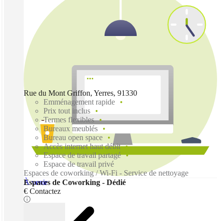
Rue du Mont Griffon, Yerres, 91330
Emménagement rapide
Prix tout inclus
Termes flexibles
Bureaux meublés
Bureau open space
Accès internet haut débit
Espace de travail partagé
Espace de travail privé
Espaces de coworking / Wi-Fi - Service de nettoyage
À venir
Espaces de Coworking - Dédié
€ Contactez