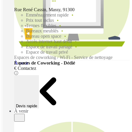
Rue René Cassin, Massy, 91300
Emménagement rapide
Prix tout inclus
Termes flexibles
Bureaux meublés
Bureau open space
Accès internet haut débit
Espace de travail partagé
Espace de travail privé
Espaces de coworking / Wi-Fi - Service de nettoyage
À venir
Espaces de Coworking - Dédié
€ Contactez
Devis rapide
À venir