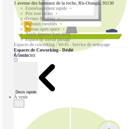
1 avenue des hameaux de la roche, Ris-Orangis, 91130
Emménagement rapide
Prix tout inclus
Termes flexibles
Bureaux meublés
Bureau open space
Accès internet haut débit
Espace de travail partagé
Espaces de coworking / Wi-Fi - Service de nettoyage
Espaces de Coworking - Dédié
À venir
€ Contactez
Devis rapide
À venir