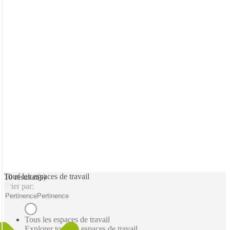
Tous les espaces de travail
10 résultat(s)
Trier par:
Pertinence
Pertinence
Tous les espaces de travail
Explorer tous les espaces de travail