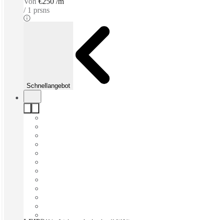
Von
€250 /m
1 prsns
Schnellangebot