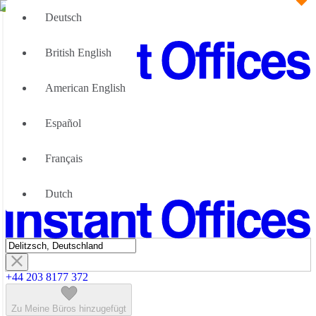
Deutsch
British English
American English
Große Teams
Wir können Ihnen helfen
Español
Vorteile von flexiblen Bürolösungen
Über uns
Français
Werden Sie unser Partner
Kontaktiere Uns
Dutch
+44 203 8177 372
Zu Meine Büros hinzugefügt