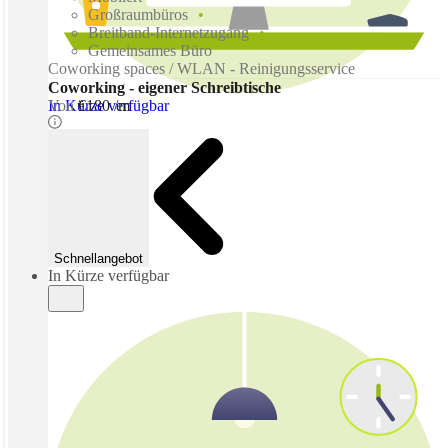
Großraumbüros
Breitband-Internetzugang
Gemeinsames Büro
Coworking spaces / WLAN - Reinigungsservice
Coworking - eigener Schreibtische
In Kürze verfügbar
Von
€180 /m
Schnellangebot
In Kürze verfügbar