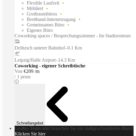
Flexible Laufzeit
Möbliert
Großraumbüros
Breitband-Internetzugang
Gemeinsames Büro
Eigenes Büro
Coworking spaces / Besprechungszimmer - Im Stadtzentrum
Delitzsch unterer Bahnhof
–
0.1 Km
Leipzig/Halle Airport
–
14.3 Km
Coworking - eigener Schreibtische
Von
€209 /m
1 prsns
Schnellangebot
Großes Team oder brauchen Sie ein maßgeschneidertes Büro?
Klicken Sie hier