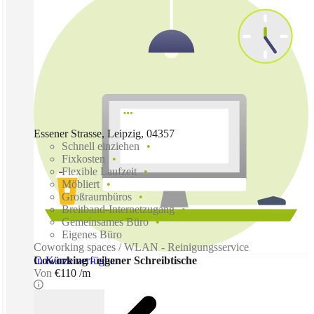
Essener Strasse, Leipzig, 04357
Schnell einziehen
Fixkosten
Flexible Laufzeit
Möbliert
Großraumbüros
Breitband-Internetzugang
Gemeinsames Büro
Eigenes Büro
Coworking spaces / WLAN - Reinigungsservice
In Kürze verfügbar
Coworking - eigener Schreibtische
Von
€110 /m