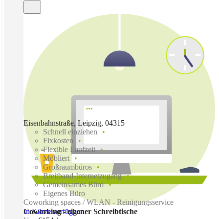
Eisenbahnstraße, Leipzig, 04315
Schnell einziehen
Fixkosten
Flexible Laufzeit
Möbliert
Großraumbüros
Breitband-Internetzugang
Gemeinsames Büro
Eigenes Büro
Coworking spaces / WLAN - Reinigungsservice
In Kürze verfügbar
Coworking - eigener Schreibtische