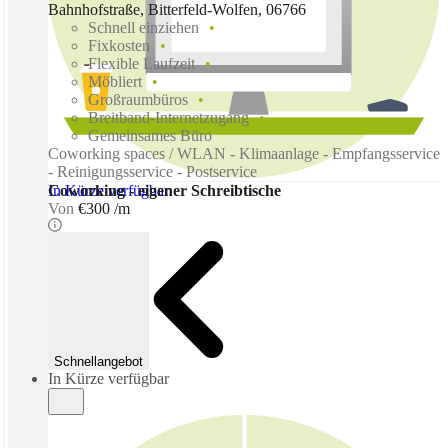
Bahnhofstraße, Bitterfeld-Wolfen, 06766
Schnell einziehen
Fixkosten
Flexible Laufzeit
Möbliert
Großraumbüros
Breitband-Internetzugang
Gemeinsames Büro
Coworking spaces / WLAN - Klimaanlage - Empfangsservice
- Reinigungsservice - Postservice
In Kürze verfügbar
Coworking - eigener Schreibtische
Von
€300 /m
Schnellangebot
In Kürze verfügbar