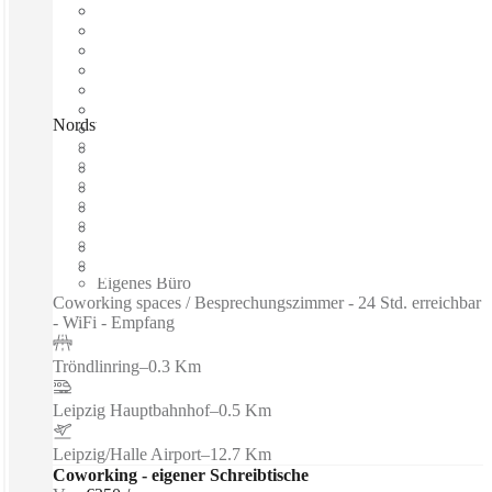
Nordstrasse, Leipzig, 04105
Schnell einziehen
Fixkosten
Flexible Laufzeit
Möbliert
Großraumbüros
Breitband-Internetzugang
Gemeinsames Büro
Eigenes Büro
Coworking spaces / Besprechungszimmer - 24 Std. erreichbar
- WiFi - Empfang
Tröndlinring
–
0.3 Km
Leipzig Hauptbahnhof
–
0.5 Km
Leipzig/Halle Airport
–
12.7 Km
Coworking - eigener Schreibtische