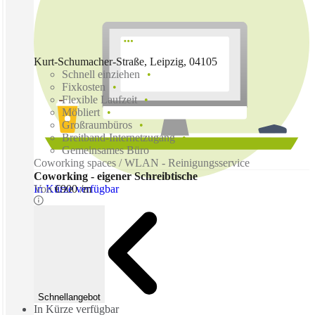
Kurt-Schumacher-Straße, Leipzig, 04105
Schnell einziehen
Fixkosten
Flexible Laufzeit
Möbliert
Großraumbüros
Breitband-Internetzugang
Gemeinsames Büro
Coworking spaces / WLAN - Reinigungsservice
Coworking - eigener Schreibtische
In Kürze verfügbar
Von
€900 /m
Schnellangebot
In Kürze verfügbar