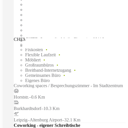
CHEMNITZ, Spaces die fabrik, Chemnitz, 09116
Schnell einziehen
Fixkosten
Flexible Laufzeit
Möbliert
Großraumbüros
Breitband-Internetzugang
Gemeinsames Büro
Eigenes Büro
Coworking spaces / Besprechungszimmer - Im Stadtzentrum
Horststr.
–
0.6 Km
Burkhardtsdorf
–
10.3 Km
Leipzig–Altenburg Airport
–
32.1 Km
Coworking - eigener Schreibtische